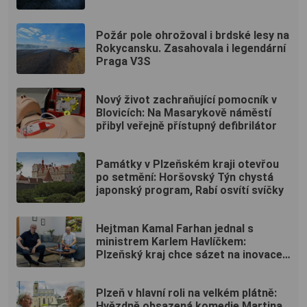
Požár pole ohrožoval i brdské lesy na
Rokycansku. Zasahovala i legendární
Praga V3S
Nový život zachraňující pomocník v
Blovicích: Na Masarykově náměstí
přibyl veřejně přístupný defibrilátor
Památky v Plzeňském kraji otevřou
po setmění: Horšovský Týn chystá
japonský program, Rabí osvítí svíčky
Hejtman Kamal Farhan jednal s
ministrem Karlem Havlíčkem:
Plzeňský kraj chce sázet na inovace
a kvalifikované pracovníky
Plzeň v hlavní roli na velkém plátně:
Hvězdně obsazená komedie Martina