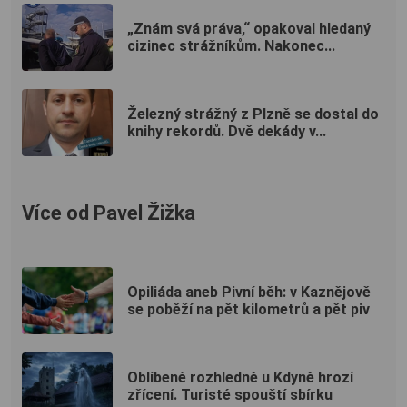
„Znám svá práva,“ opakoval hledaný
cizinec strážníkům. Nakonec...
Železný strážný z Plzně se dostal do
knihy rekordů. Dvě dekády v...
Více od Pavel Žižka
Opiliáda aneb Pivní běh: v Kaznějově
se poběží na pět kilometrů a pět piv
Oblíbené rozhledně u Kdyně hrozí
zřícení. Turisté spouští sbírku