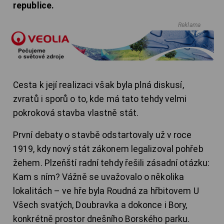
republice.
Reklama
Cesta k její realizaci však byla plná diskusí,
zvratů i sporů o to, kde má tato tehdy velmi
pokroková stavba vlastně stát.
První debaty o stavbě odstartovaly už v roce
1919, kdy nový stát zákonem legalizoval pohřeb
žehem. Plzeňští radní tehdy řešili zásadní otázku:
Kam s ním? Vážně se uvažovalo o několika
lokalitách – ve hře byla Roudná za hřbitovem U
Všech svatých, Doubravka a dokonce i Bory,
konkrétně prostor dnešního Borského parku.