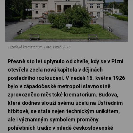
Plzeňské krematorium.
Foto: Plzeň 2026
Přesně sto let uplynulo od chvíle, kdy se v Plzni
otevřela zcela nová kapitola v dějinách
posledního rozloučení. V neděli 16. května 1926
bylo v západočeské metropoli slavnostně
zprovozněno městské krematorium. Budova,
která dodnes slouží svému účelu na Ústředním
hřbitově, se stala nejen technickým unikátem,
ale i významným symbolem proměny
pohřebních tradic v mladé československé