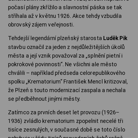
počasí plány zkřížilo a slavnostní páska se tak
stříhala až v květnu 1926. Akce tehdy vzbudila
obrovský zájem veřejnosti.
Tehdejší legendární plzeňský starosta
Luděk Pik
stavbu označil za jeden z nejdůležitějších úkolů
města a její vznik považoval za „splnění pietní i
pokrokové povinnosti“. Ne všichni ale město
chválili – například předseda celorepublikového
spolku „Krematorium“ František Mencl kritizoval,
že Plzeň s touto modernizací zaspala a nechala
se předběhnout jinými městy.
Zatímco za prvních deset let provozu (1926–
1936) zvládlo krematorium zpopelnit necelé tři
tisíce zesnulých, v současné době se toto číslo