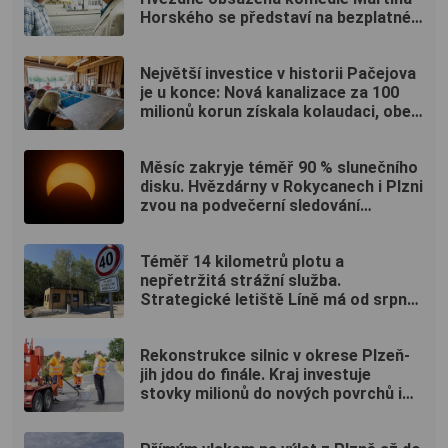
Horského se představí na bezplatné
projekci na Lochotíně
Největší investice v historii Pačejova
je u konce: Nová kanalizace za 100
milionů korun získala kolaudaci, obec
uspořádala oslavu
Měsíc zakryje téměř 90 % slunečního
disku. Hvězdárny v Rokycanech i Plzni
zvou na podvečerní sledování
nebeského divadla
Téměř 14 kilometrů plotu a
nepřetržitá strážní služba.
Strategické letiště Líně má od srpna
nový režim vstupů
Rekonstrukce silnic v okrese Plzeň-
jih jdou do finále. Kraj investuje
stovky milionů do nových povrchů i
moderních technologií