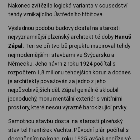
Nakonec zvítězila logická varianta v sousedství
tehdy vznikajícího Ústředního hřbitova.
Výslednou podobu budovy dostal na starosti
nejvýznamnější plzeňský architekt té doby
Hanuš
Zápal
. Ten se při tvorbě projektu inspiroval tehdy
nejmodernějšími stavbami ve Švýcarsku a
Německu. Jeho návrh z roku 1924 počítal s
rozpočtem 1,8 milionu tehdejších korun a dodnes
je architekty považován za jedno z jeho
nejpůsobivějších děl. Zápal geniálně skloubil
jednoduchý, monumentální exteriér s vnitřními
prostory, které nesou výrazné barokizující prvky.
Samotnou stavbu dostal na starosti plzeňský
stavitel František Vachta. Původní plán počítal s
dokončením na konci roku 1925, avšak nepříznivé