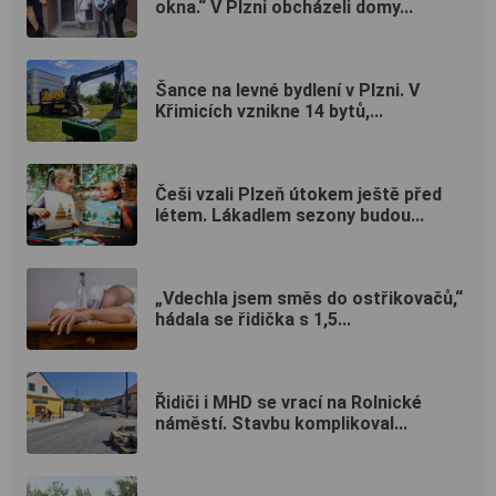
okna.“ V Plzni obcházeli domy...
Šance na levné bydlení v Plzni. V
Křimicích vznikne 14 bytů,...
Češi vzali Plzeň útokem ještě před
létem. Lákadlem sezony budou...
„Vdechla jsem směs do ostřikovačů,“
hádala se řidička s 1,5...
Řidiči i MHD se vrací na Rolnické
náměstí. Stavbu komplikoval...