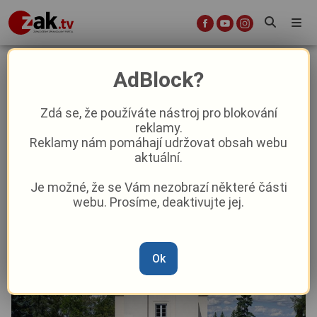
100 let světlu vstříc v Plzni: Přesně
AdBlock?
16. května se otevřelo slavné
Zápalovo krematorium
Zdá se, že používáte nástroj pro blokování
reklamy.
Reklamy nám pomáhají udržovat obsah webu
Aktuality
Kultura
Aktuálně
Z Plzně
aktuální.
Je možné, že se Vám nezobrazí některé části
Od
Pavel Žižka
–
16. 5.
|
08:12
webu. Prosíme, deaktivujte jej.
Ok