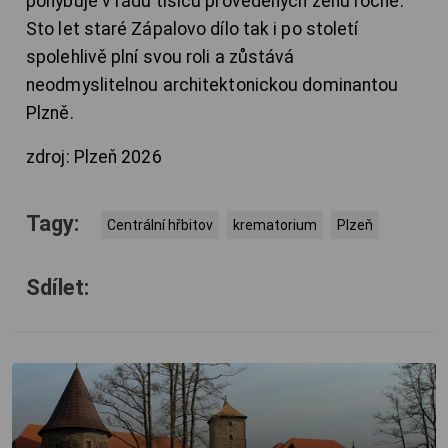
pohybuje v řádu tisíců provedených žehů ročně.
Sto let staré Zápalovo dílo tak i po století
spolehlivě plní svou roli a zůstává
neodmyslitelnou architektonickou dominantou
Plzně.
zdroj: Plzeň 2026
Tagy:
Centrální hřbitov
krematorium
Plzeň
Sdílet: