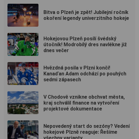
Bitva o Plzeň je zpět! Jubilejní ročník
okoření legendy univerzitního hokeje
Hokejovou Plzeň posílí švédský
útočník! Modrobílý dres navlékne již
dnes večer
Hvězdná posila v Plzni končí!
Kanaďan Adam odchází po pouhých
sedmi zápasech
V Chodově vznikne obchvat města,
kraj schválil finance na vytvoření
projektové dokumentace
Nepovedený start do sezóny? Vedení
hokejové Plzně reaguje: Řešíme
všechny varianty