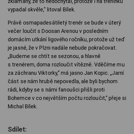
zklamaný, že to nedochytal, protože i na tréninku
vypadal skvěle,“ litoval Bílek.
Právě osmapadesátiletý trenér se bude v úterý
večer loučit s Doosan Arenou v posledním
domácím utkání ligového ročníku, protože už teď
je jasné, že v Plzni nadále nebude pokračovat.
„Budeme se chtít se sezonou, a hlavně
s trenérem, doma rozloučit vítězně. Vděčíme mu
za záchranu Viktorky,“ má jasno Jan Kopic. „Jarní
část se nám hrubě nepovedla, ale byli bychom
rádi, kdyby se s námi fanoušci přišli proti
Bohemce v co největším počtu rozloučit,“ přeje si
Michal Bílek.
Sdílet: