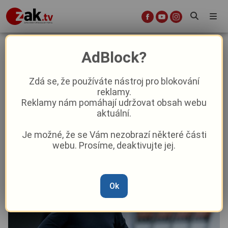
Byli bychom rádi, kdyby se s námi
AdBlock?
fanoušci přišli proti Bohemce
rozloučit, přeje si Michal Bílek
Zdá se, že používáte nástroj pro blokování
reklamy.
Reklamy nám pomáhají udržovat obsah webu
Sport
aktuální.
Je možné, že se Vám nezobrazí některé části
Od
Josef Krebs
–
22. 5. 2023
|
11:09
webu. Prosíme, deaktivujte jej.
Ok