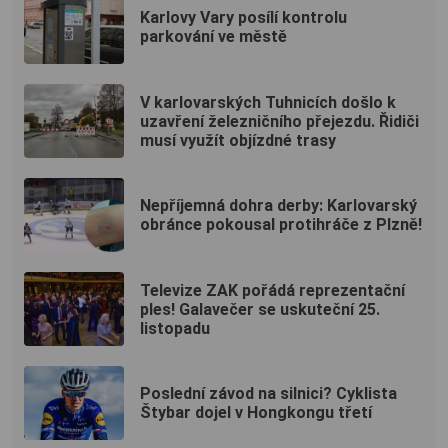
Karlovy Vary posílí kontrolu
parkování ve městě
V karlovarských Tuhnicích došlo k
uzavření železničního přejezdu. Řidiči
musí využít objízdné trasy
Nepříjemná dohra derby: Karlovarský
obránce pokousal protihráče z Plzně!
Televize ZAK pořádá reprezentační
ples! Galavečer se uskuteční 25.
listopadu
Poslední závod na silnici? Cyklista
Štybar dojel v Hongkongu třetí