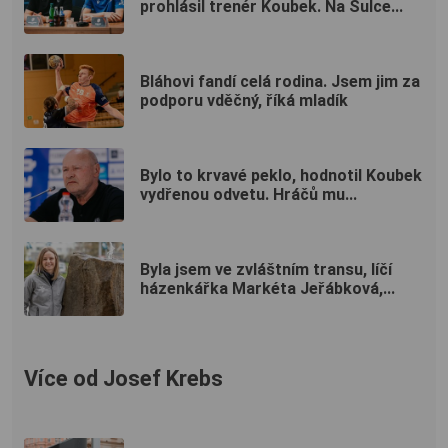
prohlásil trenér Koubek. Na Šulce...
Bláhovi fandí celá rodina. Jsem jim za
podporu vděčný, říká mladík
Bylo to krvavé peklo, hodnotil Koubek
vydřenou odvetu. Hráčů mu...
Byla jsem ve zvláštním transu, líčí
házenkářka Markéta Jeřábková,...
Více od Josef Krebs