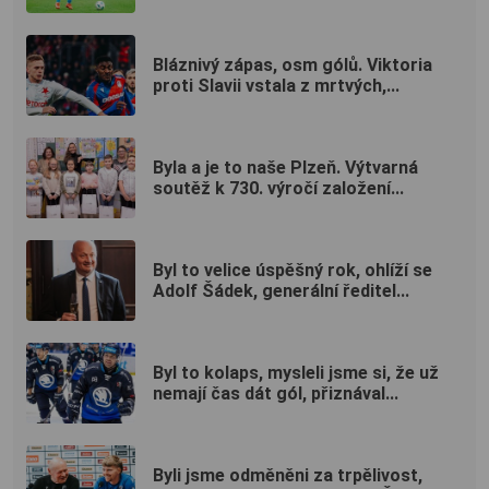
Bláznivý zápas, osm gólů. Viktoria
proti Slavii vstala z mrtvých,...
Byla a je to naše Plzeň. Výtvarná
soutěž k 730. výročí založení...
Byl to velice úspěšný rok, ohlíží se
Adolf Šádek, generální ředitel...
Byl to kolaps, mysleli jsme si, že už
nemají čas dát gól, přiznával...
Byli jsme odměněni za trpělivost,