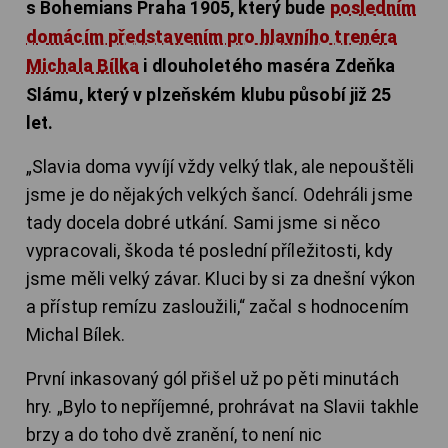
s Bohemians Praha 1905, který bude
posledním
domácím představením pro hlavního trenéra
Michala Bílka
i dlouholetého maséra Zdeňka
Slámu, který v plzeňském klubu působí již 25
let.
„Slavia doma vyvíjí vždy velký tlak, ale nepouštěli
jsme je do nějakých velkých šancí. Odehráli jsme
tady docela dobré utkání. Sami jsme si něco
vypracovali, škoda té poslední příležitosti, kdy
jsme měli velký závar. Kluci by si za dnešní výkon
a přístup remízu zasloužili,“ začal s hodnocením
Michal Bílek.
První inkasovaný gól přišel už po pěti minutách
hry. „Bylo to nepříjemné, prohrávat na Slavii takhle
brzy a do toho dvě zranění, to není nic