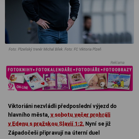
Foto: Plzeňský trenér Michal Bílek. Foto: FC Viktoria Plzeň
Reklama
Viktoriáni nezvládli předposlední výjezd do
hlavního města,
v sobotu večer prohráli
v Edenu s pražskou Slavií 1:2.
Nyní se již
Západočeši připravují na úterní duel