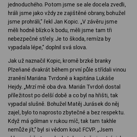
jednoduchého. Potom jsme se ale docela zvedli,
hráli jsme jako vždy ze zajištěné obrany, bohužel
jsme prohráli,“ řekl Jan Kopic. „V závěru jsme
měli hodně blízko k bodu, měli jsme tam tři
nebezpečné střely. Je to škoda, remíza by
vypadala lépe,“ doplnil svá slova.
Jak už naznačil Kopic
,
kromě brzké branky
Plzeňané dvakrát během první půle střídali vinou
zranění Mariána Tvrdoně a kapitána Lukáše
Hejdy. „Mrzí mě oba dva. Marián Tvrdoň dostal
příležitost po delší době a co byl na hřišti, tak
vypadal slušně. Bohužel Matěj Jurásek do něj
zajel, bylo to naprosto zbytečné a bez respektu.
Když má gólman v rukou míč, tak tam takhle
nemůže jít,“ byl si vědom kouč FCVP. „Jsem