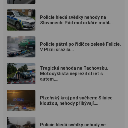
Policie hledá svědky nehody na
Slovanech: Pád motorkáře mohl...
Policie pátrá po řidičce zelené Felicie.
V Plzni srazila...
Tragická nehoda na Tachovsku.
Motocyklista nepřežil střet s
autem,...
Plzeňský kraj pod sněhem: Silnice
kloužou, nehody přibývají....
Policie hledá svědky nehody ve