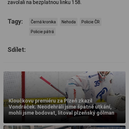
zavolali na bezplatnou linku 158.
Tagy:
Černá kronika
Nehoda
Policie ČR
Policie pátrá
Sdílet:
Kloučkovu premiéru za Plzeň zkazil
Vondráček. Neodehráli jsme špatné utkání,
mohli jsme bodovat, litoval plzeňský gólman