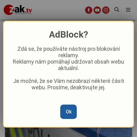
Cyklista v Plzni nedal při
AdBlock?
odbočování přednost chodkyni, z
místa ujel!
Zdá se, že používáte nástroj pro blokování
reklamy.
Reklamy nám pomáhají udržovat obsah webu
Krimi
aktuální.
Je možné, že se Vám nezobrazí některé části
Od
Marie Osvaldová
–
13. 2. 2024
|
08:22
webu. Prosíme, deaktivujte jej.
Ok