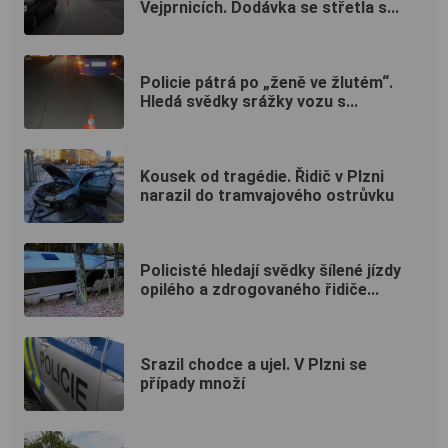
Vejprnicích. Dodávka se střetla s...
Policie pátrá po „ženě ve žlutém“.
Hledá svědky srážky vozu s...
Kousek od tragédie. Řidič v Plzni
narazil do tramvajového ostrůvku
Policisté hledají svědky šílené jízdy
opilého a zdrogovaného řidiče...
Srazil chodce a ujel. V Plzni se
případy množí