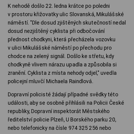
K nehodě došlo 22. ledna krátce po poledni
v prostoru křižovatky ulic Slovanská, Mikulášské
náměstí. "Dle dosud zjištěných skutečností nedal
dosud nezjištěný cyklista při odbočování
přednost chodkyni, která přecházela vozovku
v ulici Mikulášské náměstí po přechodu pro
chodce na zelený signál. Došlo ke střetu, kdy
chodkyně vlivem nárazu upadla a způsobila si
zranění. Cyklista z místa nehody odjel," uvedla
policejní mluvčí Michaela Raindlová.
Dopravní policisté žádají případné svědky této
události, aby se osobně přihlásili na Policii České
republiky, Dopravní inspektorát Městského
ředitelství policie Plzeň, U Borského parku 20,
nebo telefonicky na čísle 974 325 256 nebo