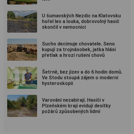
U šumavských Nezdic na Klatovsku
hořel les a louka, dobrovolný hasič
skončil v nemocnici
Sucho decimuje chovatele. Seno
kupují za trojnásobek, jatka hlásí
přetlak a hrozí rušení chovů
Šetrně, bez jizev a do 6 hodin domů.
Ve Stodu stoupá zájem o moderní
hysteroskopii
Varování nezabírají. Hasiči v
Plzeňském kraji evidují desítky
požárů způsobených lidmi