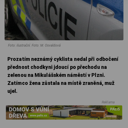
Foto: ilustrační. Foto: M. Osvaldová
Prozatím neznámý cyklista nedal při odbočení
přednost chodkyni jdoucí po přechodu na
zelenou na Mikulášském náměstí v Plzni.
Zatímco žena zůstala na místě zraněná, muž
ujel.
Reklama