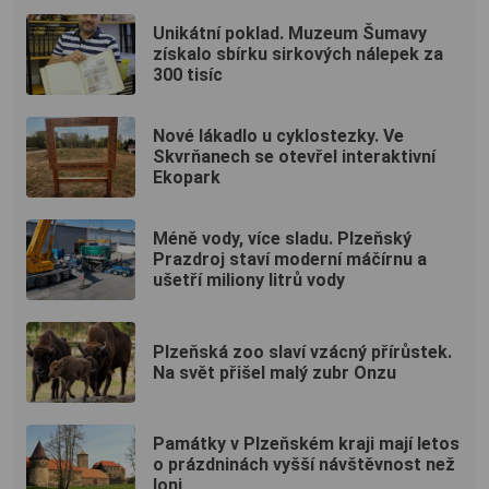
Unikátní poklad. Muzeum Šumavy
získalo sbírku sirkových nálepek za
300 tisíc
Nové lákadlo u cyklostezky. Ve
Skvrňanech se otevřel interaktivní
Ekopark
Méně vody, více sladu. Plzeňský
Prazdroj staví moderní máčírnu a
ušetří miliony litrů vody
Plzeňská zoo slaví vzácný přírůstek.
Na svět přišel malý zubr Onzu
Památky v Plzeňském kraji mají letos
o prázdninách vyšší návštěvnost než
loni