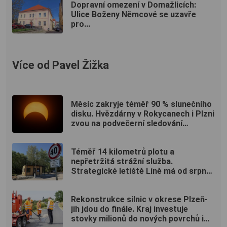
Dopravní omezení v Domažlicích:
Ulice Boženy Němcové se uzavře
pro...
Více od Pavel Žižka
Měsíc zakryje téměř 90 % slunečního
disku. Hvězdárny v Rokycanech i Plzni
zvou na podvečerní sledování
nebeského divadla
Téměř 14 kilometrů plotu a
nepřetržitá strážní služba.
Strategické letiště Líně má od srpna
nový režim vstupů
Rekonstrukce silnic v okrese Plzeň-
jih jdou do finále. Kraj investuje
stovky milionů do nových povrchů i