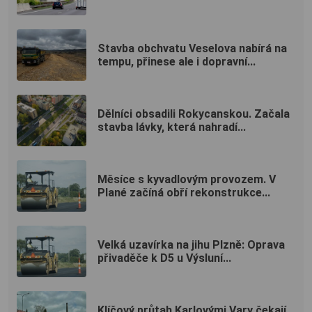
Stavba obchvatu Veselova nabírá na
tempu, přinese ale i dopravní...
Dělníci obsadili Rokycanskou. Začala
stavba lávky, která nahradí...
Měsíce s kyvadlovým provozem. V
Plané začíná obří rekonstrukce...
Velká uzavírka na jihu Plzně: Oprava
přivaděče k D5 u Výsluní...
Klíčový průtah Karlovými Vary čekají