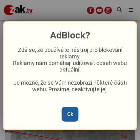
Dopravní peklo na vjezdu do Plzně:
AdBlock?
Startuje obří oprava Rokycanské za
bezmála 100 milionů korun
Zdá se, že používáte nástroj pro blokování
reklamy.
Reklamy nám pomáhají udržovat obsah webu
Aktuality
Doprava
Z Plzně
aktuální.
Je možné, že se Vám nezobrazí některé části
Od
Pavel Žižka
–
23. 5.
|
07:35
webu. Prosíme, deaktivujte jej.
Ok