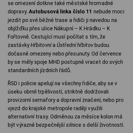
se omezení dotkne také městské hromadné
dopravy.
Autobusová linka číslo 11
nebude moci
jezdit po své běžné trase a řidiči ji navedou na
objížďku přes ulice Nákupní – K Hrádku – K
Fořtovně. Cestující musí počítat s tím, že
zastávky
Hřbitovní
a
Ústřední hřbitov
budou
dočasně omezeny nebo přesunuty. Od července
by se měly spoje MHD postupně vracet do svých
standardních jízdních řádů.
ŘSD i policie apelují na všechny řidiče, aby se v
úseku obrnil trpělivostí, striktně dodržovali
provizorní semafory a dopravní značení, nebo pro
vjezd do krajské metropole raději využili
alternativní trasy. Odměnou za měsíce kolon má
být výrazně bezpečnější silnice s delší životností.