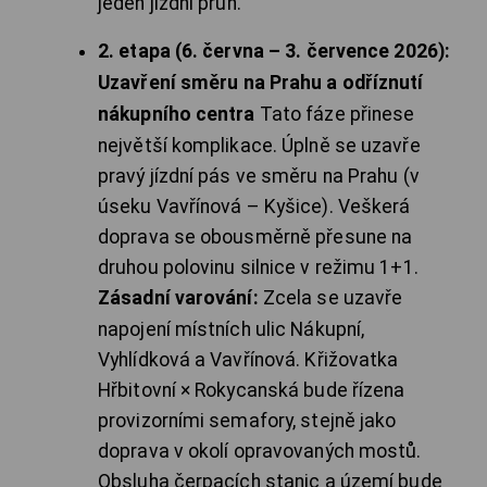
jeden jízdní pruh.
2. etapa (6. června – 3. července 2026):
Uzavření směru na Prahu a odříznutí
nákupního centra
Tato fáze přinese
největší komplikace. Úplně se uzavře
pravý jízdní pás ve směru na Prahu (v
úseku Vavřínová – Kyšice). Veškerá
doprava se obousměrně přesune na
druhou polovinu silnice v režimu 1+1.
Zásadní varování:
Zcela se uzavře
napojení místních ulic Nákupní,
Vyhlídková a Vavřínová. Křižovatka
Hřbitovní × Rokycanská bude řízena
provizorními semafory, stejně jako
doprava v okolí opravovaných mostů.
Obsluha čerpacích stanic a území bude