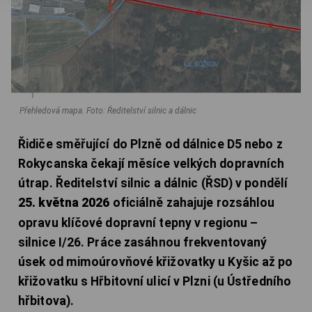
Přehledová mapa.
Foto: Ředitelství silnic a dálnic
Řidiče směřující do Plzně od dálnice D5 nebo z
Rokycanska čekají měsíce velkých dopravních
útrap. Ředitelství silnic a dálnic (ŘSD) v pondělí
25. května 2026
oficiálně zahajuje rozsáhlou
opravu klíčové dopravní tepny v regionu –
silnice I/26. Práce zasáhnou frekventovaný
úsek od mimoúrovňové křižovatky u Kyšic až po
křižovatku s Hřbitovní ulicí v Plzni (u Ústředního
hřbitova).