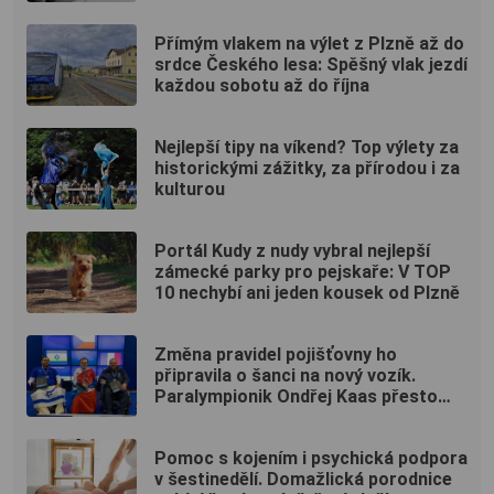
moderních technologií
Přímým vlakem na výlet z Plzně až do
srdce Českého lesa: Spěšný vlak jezdí
každou sobotu až do října
Nejlepší tipy na víkend? Top výlety za
historickými zážitky, za přírodou i za
kulturou
Portál Kudy z nudy vybral nejlepší
zámecké parky pro pejskaře: V TOP
10 nechybí ani jeden kousek od Plzně
Změna pravidel pojišťovny ho
připravila o šanci na nový vozík.
Paralympionik Ondřej Kaas přesto
bojuje o soběstačnost
Pomoc s kojením i psychická podpora
v šestinedělí. Domažlická porodnice