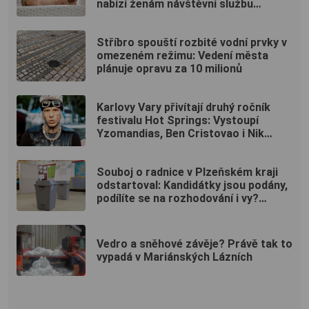
nabízí ženám návštěvní službu
zdarma
Stříbro spouští rozbité vodní prvky v
omezeném režimu: Vedení města
plánuje opravu za 10 milionů
Karlovy Vary přivítají druhý ročník
festivalu Hot Springs: Vystoupí
Yzomandias, Ben Cristovao i Nik
Tendo
Souboj o radnice v Plzeňském kraji
odstartoval: Kandidátky jsou podány,
podílíte se na rozhodování i vy?
(ANKETA)
Vedro a sněhové závěje? Právě tak to
vypadá v Mariánských Lázních