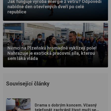
Jak funguje výroba energie z větru? Odpovědi
nabídne den otevřených dveří po celé
republice
Němci na Plzeňsku hromadně vyklízejí pole!
Nahrazuje je exotická pracovní síla, kterou
sem láká vláda
Související články
Drama s dobrým koncem. Včasný
telefonát zachránil život muži se...