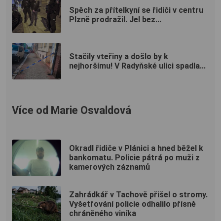
Spěch za přítelkyní se řidiči v centru
Plzně prodražil. Jel bez...
Stačily vteřiny a došlo by k
nejhoršímu! V Radyňské ulici spadla...
Více od Marie Osvaldová
Okradl řidiče v Plánici a hned běžel k
bankomatu. Policie pátrá po muži z
kamerových záznamů
Zahrádkář v Tachově přišel o stromy.
Vyšetřování policie odhalilo přísně
chráněného viníka