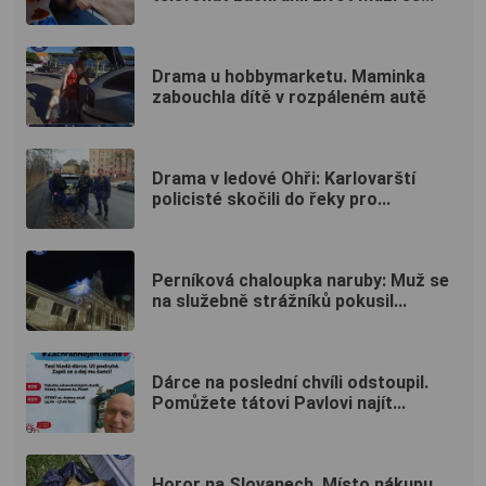
Drama u hobbymarketu. Maminka
zabouchla dítě v rozpáleném autě
Drama v ledové Ohři: Karlovarští
policisté skočili do řeky pro...
Perníková chaloupka naruby: Muž se
na služebně strážníků pokusil...
Dárce na poslední chvíli odstoupil.
Pomůžete tátovi Pavlovi najít...
Horor na Slovanech. Místo nákupu