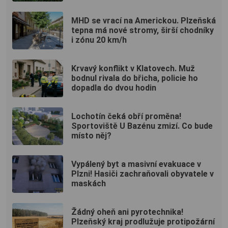
MHD se vrací na Americkou. Plzeňská
tepna má nové stromy, širší chodníky
i zónu 20 km/h
Krvavý konflikt v Klatovech. Muž
bodnul rivala do břicha, policie ho
dopadla do dvou hodin
Lochotín čeká obří proměna!
Sportoviště U Bazénu zmizí. Co bude
místo něj?
Vypálený byt a masivní evakuace v
Plzni! Hasiči zachraňovali obyvatele v
maskách
Žádný oheň ani pyrotechnika!
Plzeňský kraj prodlužuje protipožární