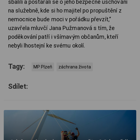
sbalili a postarali se o jeho bezpečné uschování
na služebně, kde si ho majitel po propuštění z
nemocnice bude moci v pořádku převzít,“
uzavřela mluvčí Jana Pužmanová s tím, že
poděkování patří i všímavým občanům, kteří
nebyli lhostejní ke svému okolí.
Tagy:
MP Plzeň
záchrana života
Sdílet: