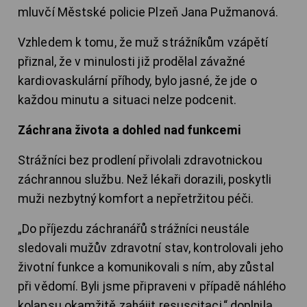
mluvčí Městské policie Plzeň Jana Pužmanová.
Vzhledem k tomu, že muž strážníkům vzápětí
přiznal, že v minulosti již prodělal závažné
kardiovaskulární příhody, bylo jasné, že jde o
každou minutu a situaci nelze podcenit.
Záchrana života a dohled nad funkcemi
Strážníci bez prodlení přivolali zdravotnickou
záchrannou službu. Než lékaři dorazili, poskytli
muži nezbytný komfort a nepřetržitou péči.
„Do příjezdu záchranářů strážníci neustále
sledovali mužův zdravotní stav, kontrolovali jeho
životní funkce a komunikovali s ním, aby zůstal
při vědomí. Byli jsme připraveni v případě náhlého
kolapsu okamžitě zahájit resuscitaci,“ doplnila