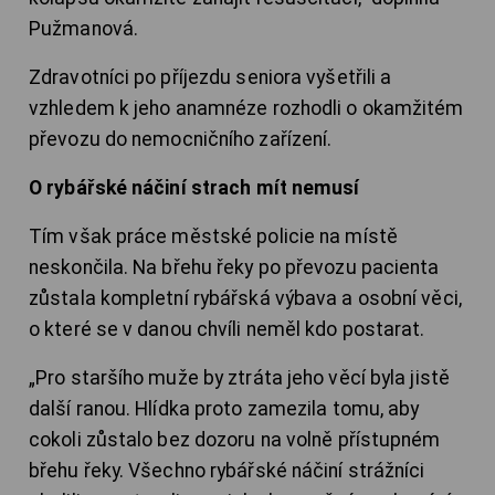
Pužmanová.
Zdravotníci po příjezdu seniora vyšetřili a
vzhledem k jeho anamnéze rozhodli o okamžitém
převozu do nemocničního zařízení.
O rybářské náčiní strach mít nemusí
Tím však práce městské policie na místě
neskončila. Na břehu řeky po převozu pacienta
zůstala kompletní rybářská výbava a osobní věci,
o které se v danou chvíli neměl kdo postarat.
„Pro staršího muže by ztráta jeho věcí byla jistě
další ranou. Hlídka proto zamezila tomu, aby
cokoli zůstalo bez dozoru na volně přístupném
břehu řeky. Všechno rybářské náčiní strážníci