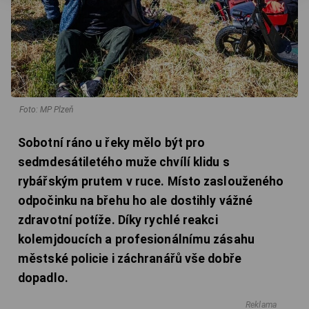
Foto: MP Plzeň
Sobotní ráno u řeky mělo být pro
sedmdesátiletého muže chvílí klidu s
rybářským prutem v ruce. Místo zaslouženého
odpočinku na břehu ho ale dostihly vážné
zdravotní potíže. Díky rychlé reakci
kolemjdoucích a profesionálnímu zásahu
městské policie i záchranářů vše dobře
dopadlo.
Reklama