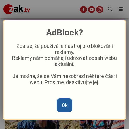
Drama u řeky. Senior bojoval s
AdBlock?
bolestí u srdce, zachránili ho
strážníci a všímaví kolemjdoucí
Zdá se, že používáte nástroj pro blokování
reklamy.
Reklamy nám pomáhají udržovat obsah webu
Aktuality
Krimi
aktuální.
Je možné, že se Vám nezobrazí některé části
Od
Marie Osvaldová
–
8. 6.
|
10:50
webu. Prosíme, deaktivujte jej.
Ok