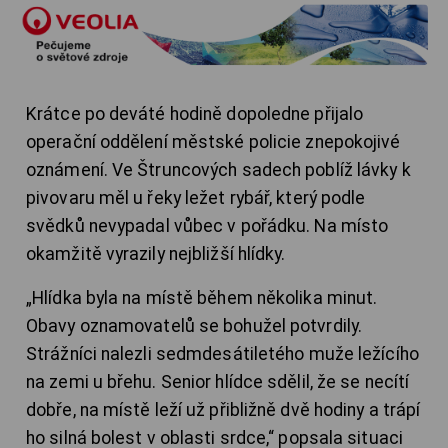
Krátce po deváté hodině dopoledne přijalo
operační oddělení městské policie znepokojivé
oznámení. Ve Štruncových sadech poblíž lávky k
pivovaru měl u řeky ležet rybář, který podle
svědků nevypadal vůbec v pořádku. Na místo
okamžitě vyrazily nejbližší hlídky.
„Hlídka byla na místě během několika minut.
Obavy oznamovatelů se bohužel potvrdily.
Strážníci nalezli sedmdesátiletého muže ležícího
na zemi u břehu. Senior hlídce sdělil, že se necítí
dobře, na místě leží už přibližně dvě hodiny a trápí
ho silná bolest v oblasti srdce,“ popsala situaci