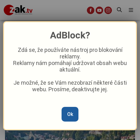
Jáchymov rozdělí milion korun na
AdBlock?
opravy domů. O příspěvek lze žádat
do konce července
Zdá se, že používáte nástroj pro blokování
reklamy.
Reklamy nám pomáhají udržovat obsah webu
Aktuality
Z kraje
aktuální.
Je možné, že se Vám nezobrazí některé části
Od
David Černý
–
16. 6.
|
08:08
webu. Prosíme, deaktivujte jej.
Ok