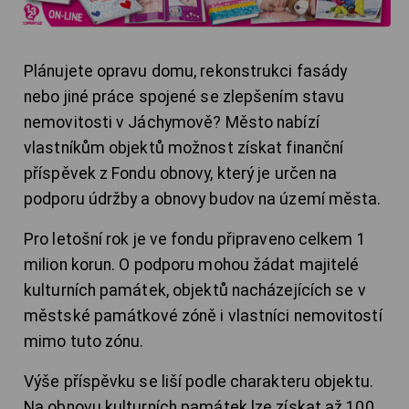
Plánujete opravu domu, rekonstrukci fasády
nebo jiné práce spojené se zlepšením stavu
nemovitosti v Jáchymově? Město nabízí
vlastníkům objektů možnost získat finanční
příspěvek z Fondu obnovy, který je určen na
podporu údržby a obnovy budov na území města.
Pro letošní rok je ve fondu připraveno celkem 1
milion korun. O podporu mohou žádat majitelé
kulturních památek, objektů nacházejících se v
městské památkové zóně i vlastníci nemovitostí
mimo tuto zónu.
Výše příspěvku se liší podle charakteru objektu.
Na obnovu kulturních památek lze získat až 100