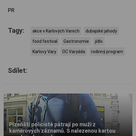
PR
Tagy:
akce v Karlových Varech
dubajské jahody
food festival
Gastronomie
jídlo
Karlovy Vary
OC Varyáda
rodinný program
Sdílet:
Plzeňští policisté pátrají po muži z
kamerových záznamů. S nalezenou kartou