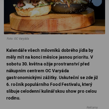
Foto: OC Varyáda
Kalendáře všech milovníků dobrého jídla by
měly mít na konci měsíce jasnou prioritu. V
sobotu 30. května ožije prostranství před
nákupním centrem OC Varyáda
gastronomickými zážitky. Uskuteční se zde již
6. ročník populárního Food Festivalu, který
slibuje celodenní kulinářskou show pro celou
rodinu.
Reklama