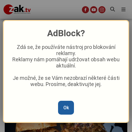
Karlovy Vary čeká gastro jízda:
AdBlock?
Před Varyádu míří Food Festival,
láká i na dubajské jahody zdarma
Zdá se, že používáte nástroj pro blokování
reklamy.
Reklamy nám pomáhají udržovat obsah webu
Aktuality
Kultura
aktuální.
Je možné, že se Vám nezobrazí některé části
Od
Anna Raková
–
25. 5.
|
14:52
webu. Prosíme, deaktivujte jej.
Ok