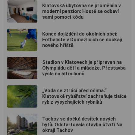
Klatovská ubytovna se proměnila v
moderní penzion: Hosté se odbaví
sami pomocí kódu
Konec dojíždění do okolních obcí:
Fotbalisté v Domažlicích se dočkají
nového hřiště
Stadion v Klatovech je připraven na
Olympiádu dětí a mládeže. Přestavba
vyšla na 50 milionů
„Voda se ztrácí před očima.“
Klatovské rybářství zachraňuje tisíce
ryb z vysychajících rybníků
Tachov se dočká desítek nových
bytů. Odstartovala stavba čtvrti Na
okraji Tachov