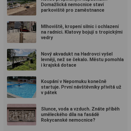
Domažlická nemocnice staví
parkoviště pro zaměstnance
Mlhoviště, kropení silnic i ochlazení
na radnici. Klatovy bojují s tropickými
vedry
Nový akvadukt na Hadrovci vyšel
levněji, než se čekalo. Městu pomohla
i krajská dotace
Koupání v Nepomuku konečně
startuje. První návštěvníky přivítá už
v pátek
Slunce, voda a vzduch. Znáte příběh
uměleckého díla na fasádě
Rokycanské nemocnice?