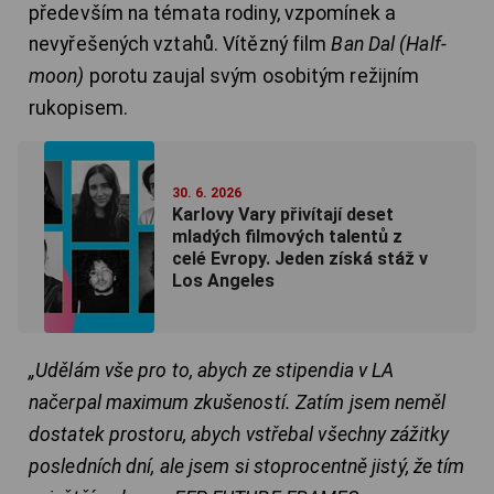
především na témata rodiny, vzpomínek a
nevyřešených vztahů. Vítězný film
Ban Dal (Half-
moon)
porotu zaujal svým osobitým režijním
rukopisem.
30. 6. 2026
Karlovy Vary přivítají deset
mladých filmových talentů z
celé Evropy. Jeden získá stáž v
Los Angeles
„Udělám vše pro to, abych ze stipendia v LA
načerpal maximum zkušeností. Zatím jsem neměl
dostatek prostoru, abych vstřebal všechny zážitky
posledních dní, ale jsem si stoprocentně jistý, že tím