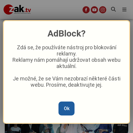
Karlovy Vary znají vítěze stipendia
AdBlock?
Allwyn Residency. Do Los Angeles
míří švýcarsko-korejský režisér
Zdá se, že používáte nástroj pro blokování
reklamy.
Hae-Sup Sin
Reklamy nám pomáhají udržovat obsah webu
aktuální.
Aktuality
Kultura
Z kraje
Je možné, že se Vám nezobrazí některé části
webu. Prosíme, deaktivujte jej.
Od
David Černý
–
8. 7.
|
15:25
Ok