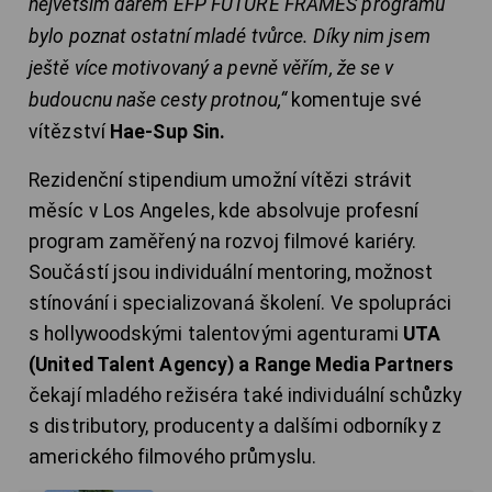
největším darem EFP FUTURE FRAMES programu
bylo poznat ostatní mladé tvůrce. Díky nim jsem
ještě více motivovaný a pevně věřím, že se v
budoucnu naše cesty protnou,“
komentuje své
vítězství
Hae-Sup Sin.
Rezidenční stipendium umožní vítězi strávit
měsíc v Los Angeles, kde absolvuje profesní
program zaměřený na rozvoj filmové kariéry.
Součástí jsou individuální mentoring, možnost
stínování i specializovaná školení. Ve spolupráci
s hollywoodskými talentovými agenturami
UTA
(United Talent Agency) a Range Media Partners
čekají mladého režiséra také individuální schůzky
s distributory, producenty a dalšími odborníky z
amerického filmového průmyslu.