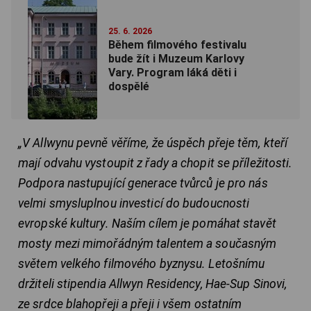
25. 6. 2026
Během filmového festivalu
bude žít i Muzeum Karlovy
Vary. Program láká děti i
dospělé
„V Allwynu pevně věříme, že úspěch přeje těm, kteří
mají odvahu vystoupit z řady a chopit se příležitosti.
Podpora nastupující generace tvůrců je pro nás
velmi smysluplnou investicí do budoucnosti
evropské kultury. Naším cílem je pomáhat stavět
mosty mezi mimořádným talentem a současným
světem velkého filmového byznysu. Letošnímu
držiteli stipendia Allwyn Residency, Hae-Sup Sinovi,
ze srdce blahopřeji a přeji i všem ostatním