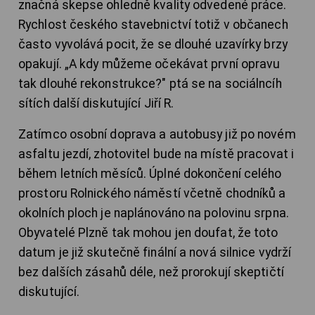
značná skepse ohledně kvality odvedené práce.
Rychlost českého stavebnictví totiž v občanech
často vyvolává pocit, že se dlouhé uzavírky brzy
opakují. „A kdy můžeme očekávat první opravu
tak dlouhé rekonstrukce?" ptá se na sociálncíh
sítích další diskutující Jiří R.
Zatímco osobní doprava a autobusy již po novém
asfaltu jezdí, zhotovitel bude na místě pracovat i
během letních měsíců. Úplné dokončení celého
prostoru Rolnického náměstí včetně chodníků a
okolních ploch je naplánováno na polovinu srpna.
Obyvatelé Plzně tak mohou jen doufat, že toto
datum je již skutečně finální a nová silnice vydrží
bez dalších zásahů déle, než prorokují skeptičtí
diskutující.