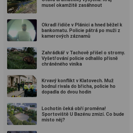
musel okamžitě zasáhnout
Okradl řidiče v Plánici a hned běžel k
bankomatu. Policie pátrá po muži z
kamerových záznamů
Zahrádkář v Tachově přišel o stromy.
Vyšetřování policie odhalilo přísně
chráněného viníka
Krvavý konflikt v Klatovech. Muž
bodnul rivala do břicha, policie ho
dopadla do dvou hodin
Lochotín čeká obří proměna!
Sportoviště U Bazénu zmizí. Co bude
místo něj?