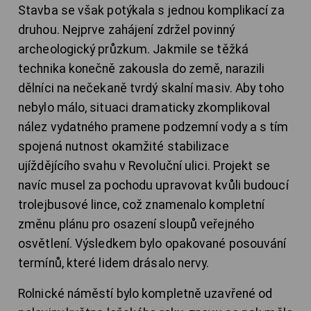
Stavba se však potýkala s jednou komplikací za
druhou. Nejprve zahájení zdržel povinný
archeologický průzkum. Jakmile se těžká
technika konečně zakousla do země, narazili
dělníci na nečekaně tvrdý skalní masiv. Aby toho
nebylo málo, situaci dramaticky zkomplikoval
nález vydatného pramene podzemní vody a s tím
spojená nutnost okamžité stabilizace
ujíždějícího svahu v Revoluční ulici. Projekt se
navíc musel za pochodu upravovat kvůli budoucí
trolejbusové lince, což znamenalo kompletní
změnu plánu pro osazení sloupů veřejného
osvětlení. Výsledkem bylo opakované posouvání
termínů, které lidem drásalo nervy.
Rolnické náměstí bylo kompletně uzavřené od