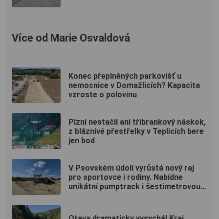
Více od Marie Osvaldová
Konec přeplněných parkovišť u
nemocnice v Domažlicích? Kapacita
vzroste o polovinu
Plzni nestačil ani tříbrankový náskok,
z bláznivé přestřelky v Teplicích bere
jen bod
V Psovském údolí vyrůstá nový raj
pro sportovce i rodiny. Nabídne
unikátní pumptrack i šestimetrovou
vyhlídku
Otava dramaticky vysychá! Kraj