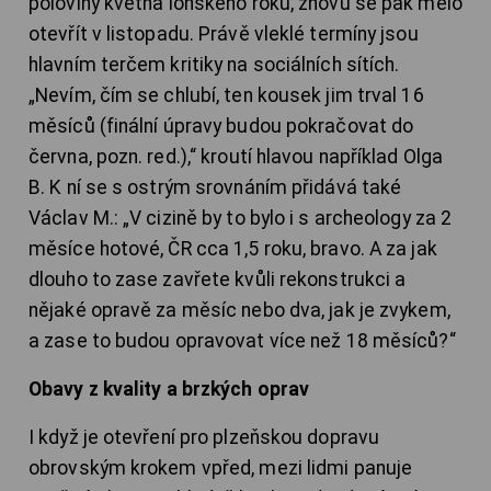
poloviny května loňského roku, znovu se pak mělo
otevřít v listopadu. Právě vleklé termíny jsou
hlavním terčem kritiky na sociálních sítích.
„Nevím, čím se chlubí, ten kousek jim trval 16
měsíců (finální úpravy budou pokračovat do
června, pozn. red.),“ kroutí hlavou například Olga
B. K ní se s ostrým srovnáním přidává také
Václav M.: „V cizině by to bylo i s archeology za 2
měsíce hotové, ČR cca 1,5 roku, bravo. A za jak
dlouho to zase zavřete kvůli rekonstrukci a
nějaké opravě za měsíc nebo dva, jak je zvykem,
a zase to budou opravovat více než 18 měsíců?“
Obavy z kvality a brzkých oprav
I když je otevření pro plzeňskou dopravu
obrovským krokem vpřed, mezi lidmi panuje