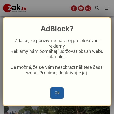
Nekonečná rekonstrukce v Lobzích
AdBlock?
konečně končí! „V cizině dva
měsíce, u nás skoro rok a půl,"
Zdá se, že používáte nástroj pro blokování
reklamy.
kroutí hlavou řidiči
Reklamy nám pomáhají udržovat obsah webu
aktuální.
Aktuality
Aktuálně
Z Plzně
Je možné, že se Vám nezobrazí některé části
webu. Prosíme, deaktivujte jej.
Od
Marie Osvaldová
–
1. 6.
|
09:16
Ok