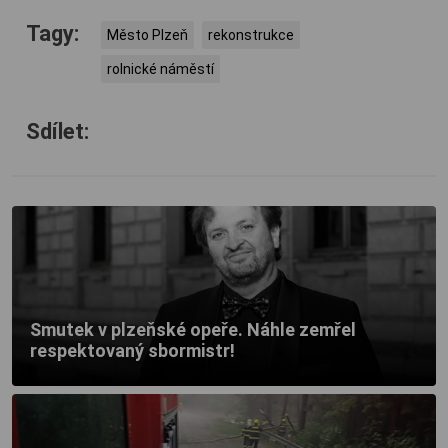
Tagy:
Město Plzeň
rekonstrukce
rolnické náměstí
Sdílet:
Smutek v plzeňské opeře. Náhle zemřel
respektovaný sbormistr!