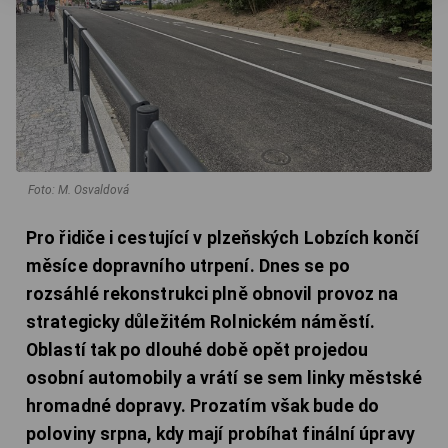
Foto: M. Osvaldová
Pro řidiče i cestující v plzeňských Lobzích končí
měsíce dopravního utrpení. Dnes se po
rozsáhlé rekonstrukci plně obnovil provoz na
strategicky důležitém Rolnickém náměstí.
Oblastí tak po dlouhé době opět projedou
osobní automobily a vrátí se sem linky městské
hromadné dopravy. Prozatím však bude do
poloviny srpna, kdy mají probíhat finální úpravy