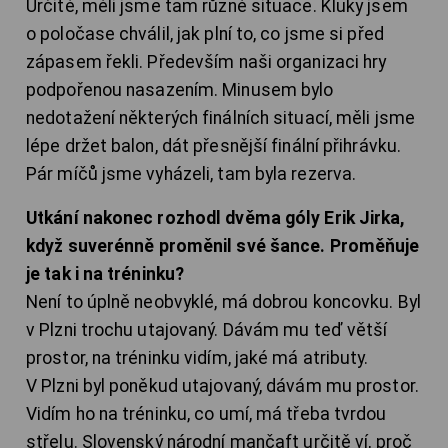
Určitě, měli jsme tam různé situace. Kluky jsem
o poločase chválil, jak plní to, co jsme si před
zápasem řekli. Především naši organizaci hry
podpořenou nasazením. Minusem bylo
nedotažení některých finálních situací, měli jsme
lépe držet balon, dát přesnější finální přihrávku.
Pár míčů jsme vyházeli, tam byla rezerva.
Utkání nakonec rozhodl dvěma góly Erik Jirka,
když suverénně proměnil své šance. Proměňuje
je tak i na tréninku?
Není to úplně neobvyklé, má dobrou koncovku. Byl
v Plzni trochu utajovaný. Dávám mu teď větší
prostor, na tréninku vidím, jaké má atributy.
V Plzni byl poněkud utajovaný, dávám mu prostor.
Vidím ho na tréninku, co umí, má třeba tvrdou
střelu. Slovenský národní mančaft určitě ví, proč