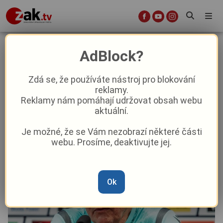
Lišák Koubek znovu vyzrál na
AdBlock?
Trpišovského. Čím to je? To je
písnička od No Name, vtipkoval
Zdá se, že používáte nástroj pro blokování
reklamy.
Reklamy nám pomáhají udržovat obsah webu
Sport
aktuální.
Je možné, že se Vám nezobrazí některé části
Od
Marie Osvaldová
–
5. 11. 2023
|
21:13
webu. Prosíme, deaktivujte jej.
Ok