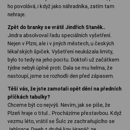
ho povolává, i když jako náhradníka, zatím tam
nehraje.
Zpět do branky se vrátil Jindřich Staněk..
Jindra absolvoval řadu speciálních vyšetření.
Nejen v Plzni, ale i v jiných městech, u českých
lékařských špiček. Vyšetření neukázala limity,
bylo to tedy na jeho pocitu. Doktoři už začátkem
týdne nebyli úplně proti. Dala se mu helma, že
nastoupí, jsme se rozhodli den před zápasem.
Těší vás, že jste zamotali opět dění na předních
příčkách tabulky?
Chceme být co nejvýš. Nevím, jak se píše, že
Plzeň hraje o titul… Procházíme přestavbou. Když
vezmu léto, vrátil se Šulc ze zachraňujícího se
Jablonce, Dweh z druhé ligy, Hranáč ze