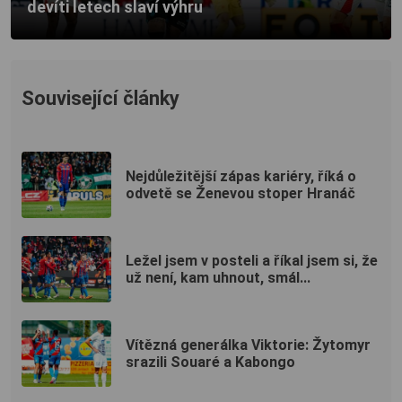
devíti letech slaví výhru
Související články
Nejdůležitější zápas kariéry, říká o
odvetě se Ženevou stoper Hranáč
Ležel jsem v posteli a říkal jsem si, že
už není, kam uhnout, smál...
Vítězná generálka Viktorie: Žytomyr
srazili Souaré a Kabongo