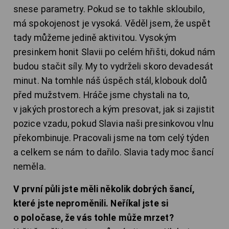
snese parametry. Pokud se to takhle skloubilo,
má spokojenost je vysoká. Věděl jsem, že uspět
tady můžeme jedině aktivitou. Vysokým
presinkem honit Slavii po celém hřišti, dokud nám
budou stačit síly. My to vydrželi skoro devadesát
minut. Na tomhle náš úspěch stál, klobouk dolů
před mužstvem. Hráče jsme chystali na to,
v jakých prostorech a kým presovat, jak si zajistit
pozice vzadu, pokud Slavia naši presinkovou vlnu
překombinuje. Pracovali jsme na tom celý týden
a celkem se nám to dařilo. Slavia tady moc šancí
neměla.
V první půli jste měli několik dobrých šancí,
které jste neproměnili. Neříkal jste si
o poločase, že vás tohle může mrzet?