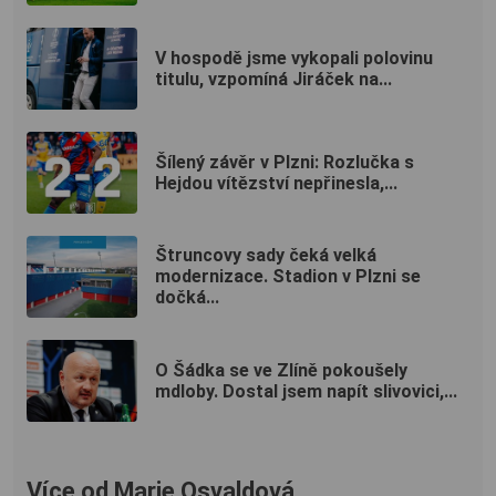
V hospodě jsme vykopali polovinu
titulu, vzpomíná Jiráček na...
Šílený závěr v Plzni: Rozlučka s
Hejdou vítězství nepřinesla,...
Štruncovy sady čeká velká
modernizace. Stadion v Plzni se
dočká...
O Šádka se ve Zlíně pokoušely
mdloby. Dostal jsem napít slivovici,...
Více od Marie Osvaldová