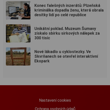
Konec falešných inzerátů: Plzeňská
kriminálka dopadla ženu, která obrala
desítky lidí po celé republice
Unikátní poklad. Muzeum Šumavy
získalo sbírku sirkových nálepek za
300 tisíc
Nové lákadlo u cyklostezky. Ve
Skvrňanech se otevřel interaktivní
Ekopark
Nastavení cookies
Ochrana osobních údajů