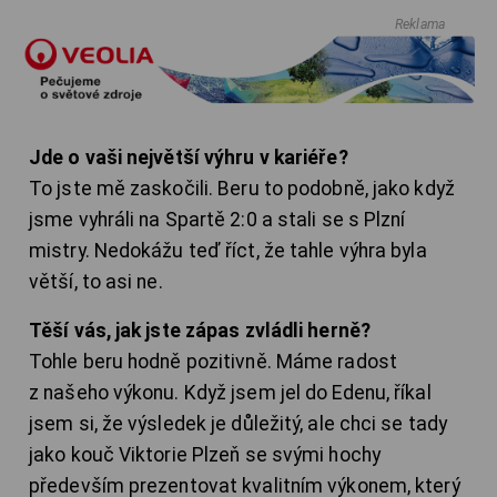
Reklama
Jde o vaši největší výhru v kariéře?
To jste mě zaskočili. Beru to podobně, jako když
jsme vyhráli na Spartě 2:0 a stali se s Plzní
mistry. Nedokážu teď říct, že tahle výhra byla
větší, to asi ne.
Těší vás, jak jste zápas zvládli herně?
Tohle beru hodně pozitivně. Máme radost
z našeho výkonu. Když jsem jel do Edenu, říkal
jsem si, že výsledek je důležitý, ale chci se tady
jako kouč Viktorie Plzeň se svými hochy
především prezentovat kvalitním výkonem, který