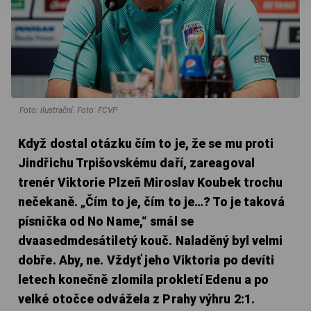
Foto: ilustrační. Foto: FCVP
Když dostal otázku čím to je, že se mu proti
Jindřichu Trpišovskému daří, zareagoval
trenér Viktorie Plzeň Miroslav Koubek trochu
nečekaně. „Čím to je, čím to je…? To je taková
písnička od No Name,“ smál se
dvaasedmdesátiletý kouč. Naladěný byl velmi
dobře. Aby, ne. Vždyť jeho Viktoria po devíti
letech konečně zlomila prokletí Edenu a po
velké otočce odvážela z Prahy výhru 2:1.