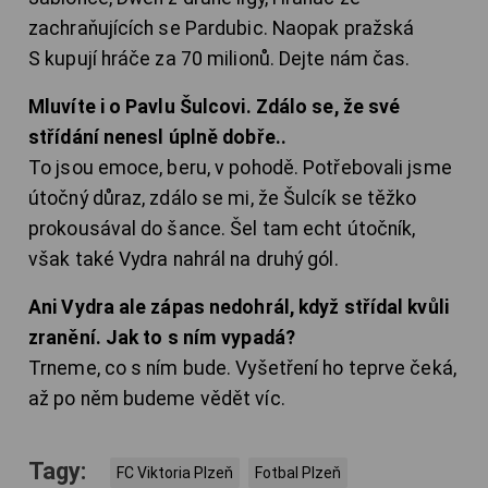
zachraňujících se Pardubic. Naopak pražská
S kupují hráče za 70 milionů. Dejte nám čas.
Mluvíte i o Pavlu Šulcovi. Zdálo se, že své
střídání nenesl úplně dobře..
To jsou emoce, beru, v pohodě. Potřebovali jsme
útočný důraz, zdálo se mi, že Šulcík se těžko
prokousával do šance. Šel tam echt útočník,
však také Vydra nahrál na druhý gól.
Ani Vydra ale zápas nedohrál, když střídal kvůli
zranění. Jak to s ním vypadá?
Trneme, co s ním bude. Vyšetření ho teprve čeká,
až po něm budeme vědět víc.
Tagy:
FC Viktoria Plzeň
Fotbal Plzeň