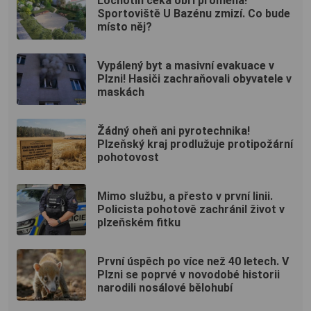
Lochotín čeká obří proměna!
Sportoviště U Bazénu zmizí. Co bude
místo něj?
Vypálený byt a masivní evakuace v
Plzni! Hasiči zachraňovali obyvatele v
maskách
Žádný oheň ani pyrotechnika!
Plzeňský kraj prodlužuje protipožární
pohotovost
Mimo službu, a přesto v první linii.
Policista pohotově zachránil život v
plzeňském fitku
První úspěch po více než 40 letech. V
Plzni se poprvé v novodobé historii
narodili nosálové bělohubí