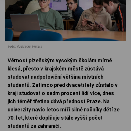
Foto: ilustrační, Pexels
Věrnost plzeňským vysokým školám mírně
klesá, přesto v krajském městě zůstává
studovat nadpoloviční většina místních
studentů. Zatímco před dvaceti lety zůstalo v
kraji studovat o sedm procent lidí více, dnes
jich téměř třetina dává přednost Praze. Na
univerzity navíc letos míří silné ročníky dětí ze
70. let, které doplňuje stále vyšší počet
studentů ze zahraničí.