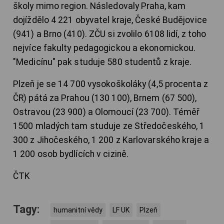
školy mimo region. Následovaly Praha, kam
dojíždělo 4 221 obyvatel kraje, České Budějovice
(941) a Brno (410). ZČU si zvolilo 6108 lidí, z toho
nejvíce fakulty pedagogickou a ekonomickou.
"Medicínu" pak studuje 580 studentů z kraje.
Plzeň je se 14 700 vysokoškoláky (4,5 procenta z
ČR) pátá za Prahou (130 100), Brnem (67 500),
Ostravou (23 900) a Olomoucí (23 700). Téměř
1500 mladých tam studuje ze Středočeského, 1
300 z Jihočeského, 1 200 z Karlovarského kraje a
1 200 osob bydlících v cizině.
ČTK
Tagy:
humanitní vědy
LF UK
Plzeň