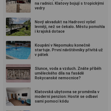
na radnici. Klatovy bojují s tropickými
vedry
Nový akvadukt na Hadrovci vyšel
levněji, než se čekalo. Městu pomohla
i krajská dotace
Koupání v Nepomuku konečně
startuje. První návštěvníky přivítá už
v pátek
Slunce, voda a vzduch. Znáte příběh
uměleckého díla na fasádě
Rokycanské nemocnice?
Klatovská ubytovna se proměnila v
moderní penzion: Hosté se odbaví
sami pomocí kódu