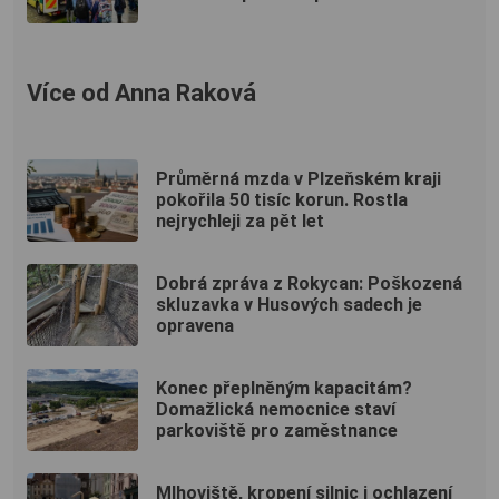
Více od Anna Raková
Průměrná mzda v Plzeňském kraji
pokořila 50 tisíc korun. Rostla
nejrychleji za pět let
Dobrá zpráva z Rokycan: Poškozená
skluzavka v Husových sadech je
opravena
Konec přeplněným kapacitám?
Domažlická nemocnice staví
parkoviště pro zaměstnance
Mlhoviště, kropení silnic i ochlazení