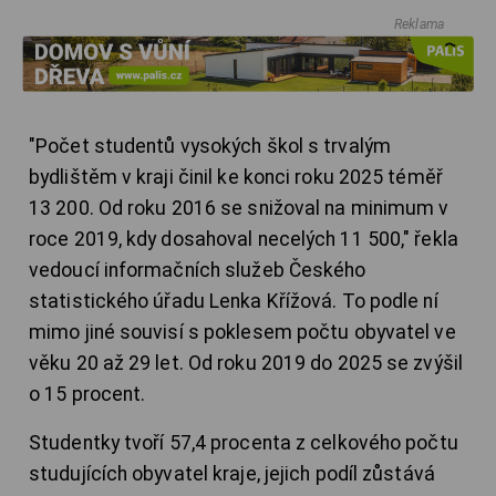
Reklama
"Počet studentů vysokých škol s trvalým
bydlištěm v kraji činil ke konci roku 2025 téměř
13 200. Od roku 2016 se snižoval na minimum v
roce 2019, kdy dosahoval necelých 11 500," řekla
vedoucí informačních služeb Českého
statistického úřadu Lenka Křížová. To podle ní
mimo jiné souvisí s poklesem počtu obyvatel ve
věku 20 až 29 let. Od roku 2019 do 2025 se zvýšil
o 15 procent.
Studentky tvoří 57,4 procenta z celkového počtu
studujících obyvatel kraje, jejich podíl zůstává