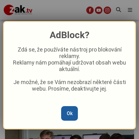
Nástup silných ročníků a útěk do
AdBlock?
Prahy: Polovina studentů z regionu
dává přednost plzeňským fakultám
Zdá se, že používáte nástroj pro blokování
reklamy.
Reklamy nám pomáhají udržovat obsah webu
Aktuality
Z kraje
aktuální.
Je možné, že se Vám nezobrazí některé části
Od
Anna Raková
–
14. 5.
|
07:41
webu. Prosíme, deaktivujte jej.
Ok