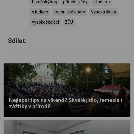
Plzeňský kraj
přírodní vědy
studenti
studium
technické obory
Vysoká škola
vysokoškoláci
ZČU
Sdílet:
Nejlepší tipy na víkend? Skvělé jídlo, řemesla i
zážitky v přírodě