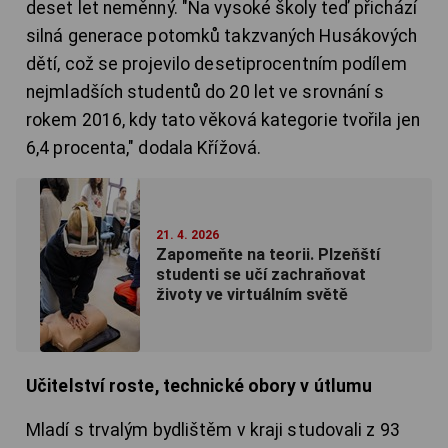
deset let neměnný. "Na vysoké školy teď přichází
silná generace potomků takzvaných Husákových
dětí, což se projevilo desetiprocentním podílem
nejmladších studentů do 20 let ve srovnání s
rokem 2016, kdy tato věková kategorie tvořila jen
6,4 procenta," dodala Křížová.
21. 4. 2026
Zapomeňte na teorii. Plzeňští
studenti se učí zachraňovat
životy ve virtuálním světě
Učitelství roste, technické obory v útlumu
Mladí s trvalým bydlištěm v kraji studovali z 93