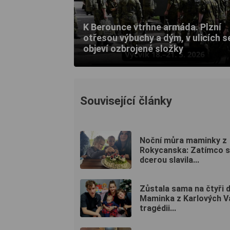
K Berounce vtrhne armáda. Plzní
otřesou výbuchy a dým, v ulicích s
objeví ozbrojené složky
Související články
Noční můra maminky z
Rokycanska: Zatímco s
dcerou slavila...
Zůstala sama na čtyři d
Maminka z Karlových V
tragédii...