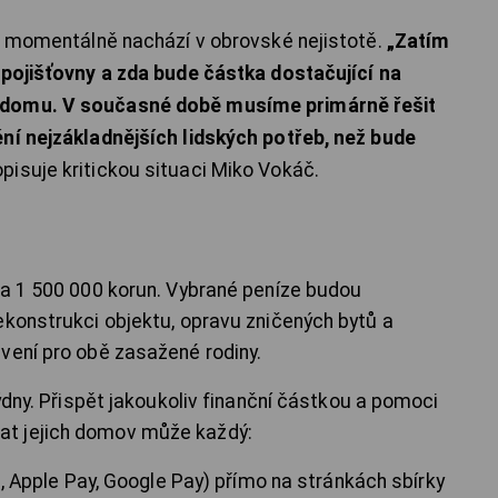
se momentálně nachází v obrovské nejistotě.
„Zatím
 pojišťovny a zda bude částka dostačující na
 domu. V současné době musíme primárně řešit
ění nejzákladnějších lidských potřeb, než bude
pisuje kritickou situaci Miko Vokáč.
na 1 500 000 korun. Vybrané peníze budou
ekonstrukci objektu, opravu zničených bytů a
vení pro obě zasažené rodiny.
týdny. Přispět jakoukoliv finanční částkou a pomoci
t jejich domov může každý:
, Apple Pay, Google Pay) přímo na stránkách sbírky