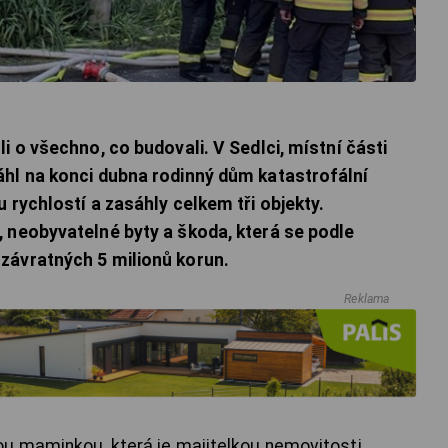
i o všechno, co budovali. V Sedlci, místní části
áhl na konci dubna rodinný dům katastrofální
 rychlostí a zasáhly celkem tři objekty.
 neobyvatelné byty a škoda, která se podle
závratných 5 milionů korun.
Reklama
u maminkou, která je majitelkou nemovitosti,