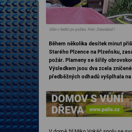
Dům v Sedlci po požáru.
Foto: Znesnáze21
Během několika desítek minut přišl
Starého Plzence na Plzeňsku, zas
požár. Plameny se šířily obrovskou
Výsledkem jsou dva zcela zničené,
předběžných odhadů vyšplhala na 
V domě žil Miko Vokáč spolu se svo