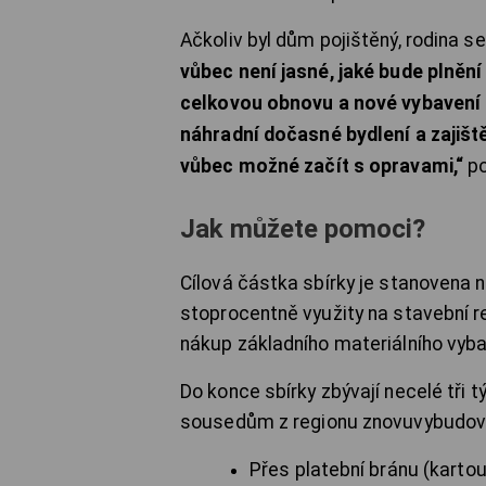
Ačkoliv byl dům pojištěný, rodina 
vůbec není jasné, jaké bude plnění
celkovou obnovu a nové vybavení
náhradní dočasné bydlení a zajišt
vůbec možné začít s opravami,“
po
Jak můžete pomoci?
Cílová částka sbírky je stanovena 
stoprocentně využity na stavební r
nákup základního materiálního vyba
Do konce sbírky zbývají necelé tři 
sousedům z regionu znovuvybudova
Přes platební bránu (kartou