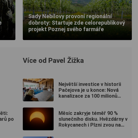
Sady Nebílovy provoní regionální
e
dobroty: Startuje zde celorepublikový
projekt Poznej svého farmáře
Více od Pavel Žižka
Největší investice v historii
Pačejova je u konce: Nová
kanalizace za 100 milionů
korun získala kolaudaci, obec
uspořádala oslavu
ěti:
Měsíc zakryje téměř 90 %
arů po
slunečního disku. Hvězdárny v
Rokycanech i Plzni zvou na
podvečerní sledování
nebeského divadla