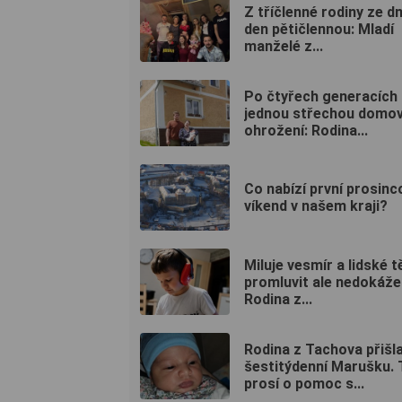
Z tříčlenné rodiny ze d
den pětičlennou: Mladí
manželé z...
Po čtyřech generacích
jednou střechou domov
ohrožení: Rodina...
Co nabízí první prosinc
víkend v našem kraji?
Miluje vesmír a lidské t
promluvit ale nedokáže
Rodina z...
Rodina z Tachova přišl
šestitýdenní Marušku.
prosí o pomoc s...