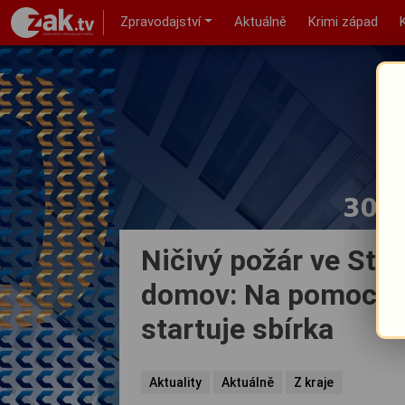
Zpravodajství
Aktuálně
Krimi západ
Ničivý požár ve Star
domov: Na pomoc vy
startuje sbírka
Aktuality
Aktuálně
Z kraje