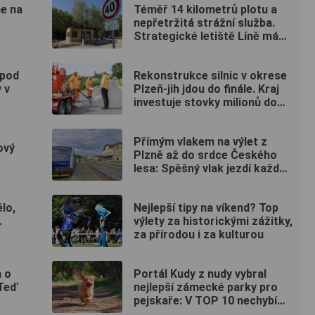
ne na
Téměř 14 kilometrů plotu a
nepřetržitá strážní služba.
Strategické letiště Líně má
od srpna nový režim vstupů
 pod
Rekonstrukce silnic v okrese
 v
Plzeň-jih jdou do finále. Kraj
investuje stovky milionů do
nových povrchů i moderních
technologií
Přímým vlakem na výlet z
ový
Plzně až do srdce Českého
lesa: Spěšný vlak jezdí každou
sobotu až do října
ělo,
Nejlepší tipy na víkend? Top
.
výlety za historickými zážitky,
za přírodou i za kulturou
a o
Portál Kudy z nudy vybral
 Teď
nejlepší zámecké parky pro
pejskaře: V TOP 10 nechybí
ani jeden kousek od Plzně