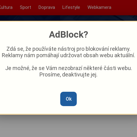
Kultura
Sport
Doprava
Lifestyle
Webkamera
AdBlock?
Zdá se, že používáte nástroj pro blokování reklamy.
Reklamy nám pomáhají udržovat obsah webu aktuální.
Je možné, že se Vám nezobrazí některé části webu.
Prosíme, deaktivujte jej.
ém Plzenci připravil rodiny o
hořelému domu v Sedlci
Ok