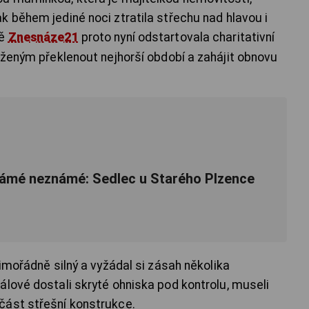
k během jediné noci ztratila střechu nad hlavou i
mě
Znesnáze21
proto nyní odstartovala charitativní
iženým překlenout nejhorší období a zahájit obnovu
ámé neznámé: Sedlec u Starého Plzence
mimořádně silný a vyžádal si zásah několika
álové dostali skryté ohniska pod kontrolu, museli
část střešní konstrukce.