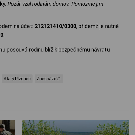
ky:
Požár vzal rodinám domov. Pomozme jim
odem na účet:
212121410/0300
, přičemž je nutné
40
.
ěhu posouvá rodinu blíž k bezpečnému návratu
Starý Plzenec
Znesnáze21