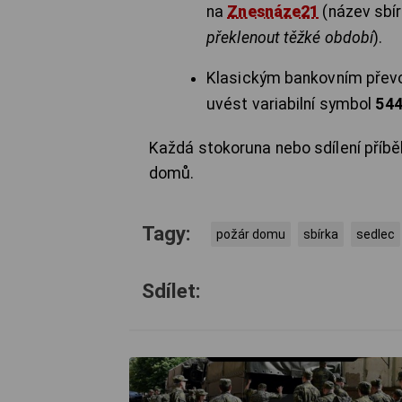
na
Znesnáze21
(název sbír
překlenout těžké období
).
Klasickým bankovním přev
uvést variabilní symbol
54
Každá stokoruna nebo sdílení příb
domů.
Tagy:
požár domu
sbírka
sedlec
Sdílet: