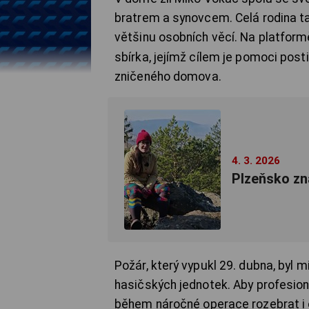
bratrem a synovcem. Celá rodina ta
většinu osobních věcí. Na platfor
sbírka, jejímž cílem je pomoci post
zničeného domova.
4. 3. 2026
Plzeňsko zn
Požár, který vypukl 29. dubna, byl 
hasičských jednotek. Aby profesion
během náročné operace rozebrat i 