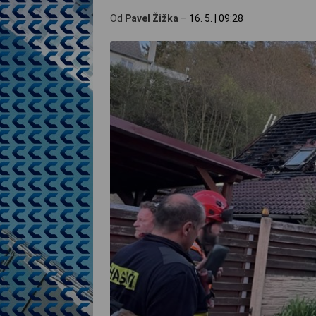
Od
Pavel Žižka
–
16. 5.
|
09:28