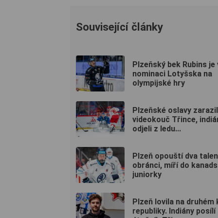
Související články
Plzeňský bek Rubins je 
nominaci Lotyšska na
olympijské hry
Plzeňské oslavy zarazil
videokouč Třince, indiá
odjeli z ledu...
Plzeň opouští dva tale
obránci, míří do kanad
juniorky
Plzeň lovila na druhém 
republiky. Indiány posílí