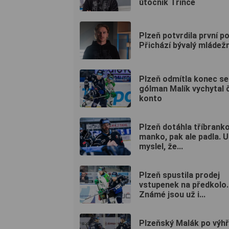
útočník Třince
Plzeň potvrdila první po
Přichází bývalý mládežni
Plzeň odmítla konec se
gólman Malík vychytal 
konto
Plzeň dotáhla tříbrank
manko, pak ale padla. 
myslel, že...
Plzeň spustila prodej
vstupenek na předkolo.
Známé jsou už i...
Plzeňský Malák po výhř