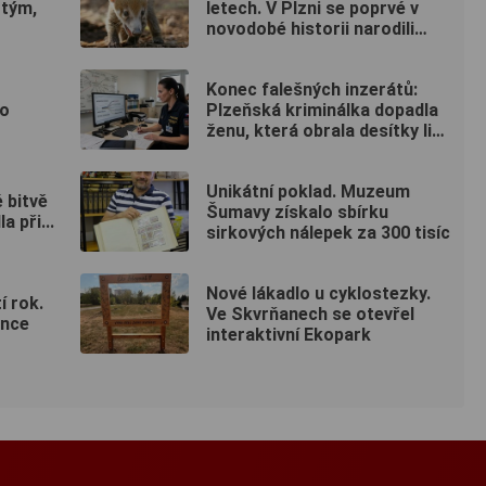
 tým,
letech. V Plzni se poprvé v
novodobé historii narodili
nosálové bělohubí
Konec falešných inzerátů:
 o
Plzeňská kriminálka dopadla
ženu, která obrala desítky lidí
po celé republice
Unikátní poklad. Muzeum
 bitvě
Šumavy získalo sbírku
 při...
sirkových nálepek za 300 tisíc
Nové lákadlo u cyklostezky.
í rok.
Ve Skvrňanech se otevřel
ánce
interaktivní Ekopark