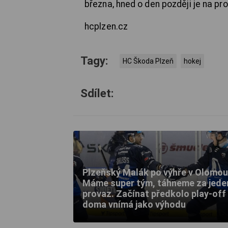
března, hned o den později je na p
hcplzen.cz
Tagy:
HC Škoda Plzeň
hokej
Sdílet:
Plzeňský Malák po výhře v Olomou
Máme super tým, táhneme za jede
provaz. Začínat předkolo play-off
doma vnímá jako výhodu