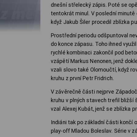
dnešní střelecký zápis. Poté se opět
tentokrát minul. V poslední minut
když Jakub Šiler procedil zblízka 
Prostřední periodu odšpuntoval nev
do konce zápasu. Toho ihned využil
rychlé kombinaci zakončil pod bet
vzápětí Markus Nenonen,
jenž dokl
vzali slovo také Olomoučtí, když r
kruhu z první Petr Fridrich.
V závěrečně části nejprve Západoče
kruhu v plných stavech trefil bližší
vzal Alexej Kubát,
jenž se zblízka p
Indiáni tak po základní části končí
play-off Mladou Boleslav. Série v