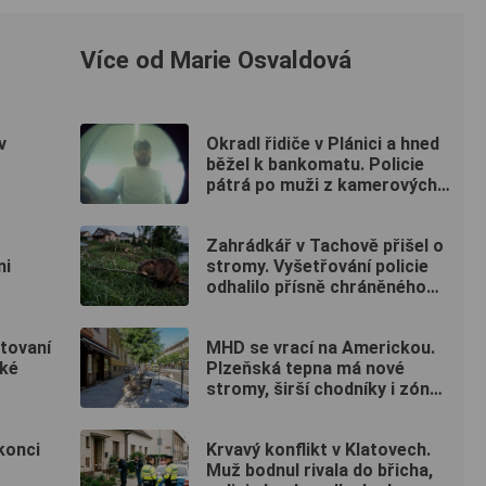
Více od Marie Osvaldová
v
Okradl řidiče v Plánici a hned
běžel k bankomatu. Policie
pátrá po muži z kamerových
záznamů
Zahrádkář v Tachově přišel o
ni
stromy. Vyšetřování policie
odhalilo přísně chráněného
viníka
ntovaní
MHD se vrací na Americkou.
ské
Plzeňská tepna má nové
stromy, širší chodníky i zónu
20 km/h
konci
Krvavý konflikt v Klatovech.
Muž bodnul rivala do břicha,