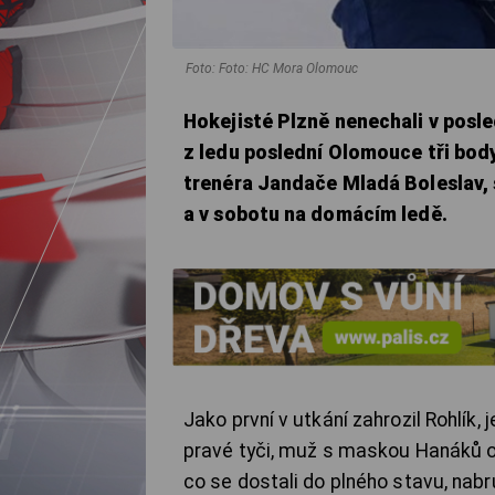
Foto: Foto: HC Mora Olomouc
Hokejisté Plzně nenechali v posle
z ledu poslední Olomouce tři body
trenéra Jandače Mladá Boleslav,
a v sobotu na domácím ledě.
Jako první v utkání zahrozil Rohlík,
pravé tyči, muž s maskou Hanáků od
co se dostali do plného stavu, nabr