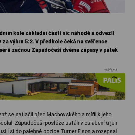
dním kole základní části nic náhodě a odvezli
 za výhru 5:2. V předkole čeká na svěřence
 sérii začnou Západočeši dvěma zápasy v pátek
Reklama
 jenž se natlačil před Machovského a mířil k jeho
olal. Západočeši posléze ustáli v oslabení a jen
uslil si do palebné pozice Turner Elson a rozepsal