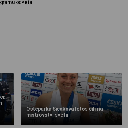
rogramu odveta.
ci:
n
Oštěpařka Sičaková letos cílí na
mistrovství světa