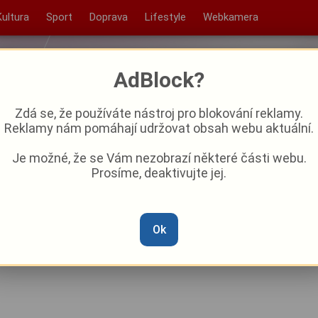
Kultura
Sport
Doprava
Lifestyle
Webkamera
AdBlock?
Zdá se, že používáte nástroj pro blokování reklamy.
Reklamy nám pomáhají udržovat obsah webu aktuální.
Je možné, že se Vám nezobrazí některé části webu.
Prosíme, deaktivujte jej.
o naladila výhrou v Olomouci,
ladou Boleslaví začne doma!
Ok