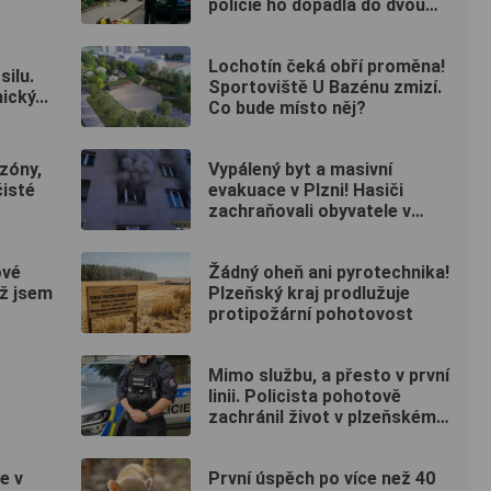
policie ho dopadla do dvou
hodin
Lochotín čeká obří proměna!
silu.
Sportoviště U Bazénu zmizí.
cký...
Co bude místo něj?
zóny,
Vypálený byt a masivní
čisté
evakuace v Plzni! Hasiči
zachraňovali obyvatele v
maskách
ové
Žádný oheň ani pyrotechnika!
Už jsem
Plzeňský kraj prodlužuje
protipožární pohotovost
Mimo službu, a přesto v první
linii. Policista pohotově
zachránil život v plzeňském
fitku
e v
První úspěch po více než 40