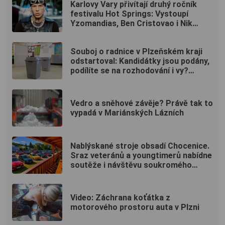
Karlovy Vary přivítají druhý ročník
festivalu Hot Springs: Vystoupí
Yzomandias, Ben Cristovao i Nik
Tendo
Souboj o radnice v Plzeňském kraji
odstartoval: Kandidátky jsou podány,
podílíte se na rozhodování i vy?
(ANKETA)
Vedro a sněhové závěje? Právě tak to
vypadá v Mariánských Lázních
Nablýskané stroje obsadí Chocenice.
Sraz veteránů a youngtimerů nabídne
soutěže i návštěvu soukromého
muzea
Video: Záchrana koťátka z
motorového prostoru auta v Plzni