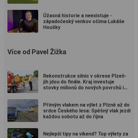
Úžasná historie a neexistuje -
západočeský venkov očima Lukáše
Houšky
Více od Pavel Žižka
Rekonstrukce silnic v okrese Plzeň-
jih jdou do finále. Kraj investuje
stovky milionů do nových povrchů i
moderních technologií
Přímým vlakem na výlet z Plzně až do
srdce Českého lesa: Spěšný vlak jezdí
každou sobotu až do října
Nejlepší tipy na víkend? Top výlety za