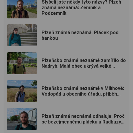
Slyšeli jste někdy tyto názvy? Plzeň
známá neznámá: Zemník a
Podzemník
Plzeň známá neznámá: Plácek pod
bankou
Plzeňsko známé neznámé zamířilo do
Nadryb. Malá obec ukrývá velké...
Plzeňsko známé neznámé v Milínově:
Vodopád u obecního úřadu, příběh...
Plzeň známá neznámá odhaluje: Proč
se bezejmennému plácku u Radbuzy...