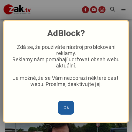
Plzeň známá neznámá #203:
AdBlock?
Tajemství zeleného břečťanu. V
Božkově mizí před očima
Zdá se, že používáte nástroj pro blokování
reklamy.
zapomenutá barokní kaple
Reklamy nám pomáhají udržovat obsah webu
aktuální.
Aktuality
Z Plzně
Je možné, že se Vám nezobrazí některé části
webu. Prosíme, deaktivujte jej.
Od
Pavel Žižka
–
15. 6.
|
13:04
Ok