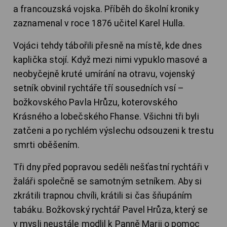
a francouzská vojska. Příběh do školní kroniky
zaznamenal v roce 1876 učitel Karel Hulla.
Vojáci tehdy tábořili přesně na místě, kde dnes
kaplička stojí. Když mezi nimi vypuklo masové a
neobyčejně kruté umírání na otravu, vojenský
setník obvinil rychtáře tří sousedních vsí –
božkovského Pavla Hrůzu, koterovského
Krásného a lobečského Fhanse. Všichni tři byli
zatčeni a po rychlém výslechu odsouzeni k trestu
smrti oběšením.
Tři dny před popravou seděli nešťastní rychtáři v
žaláři společně se samotným setníkem. Aby si
zkrátili trapnou chvíli, krátili si čas šňupáním
tabáku. Božkovský rychtář Pavel Hrůza, který se
v mysli neustále modlil k Panně Marii o pomoc