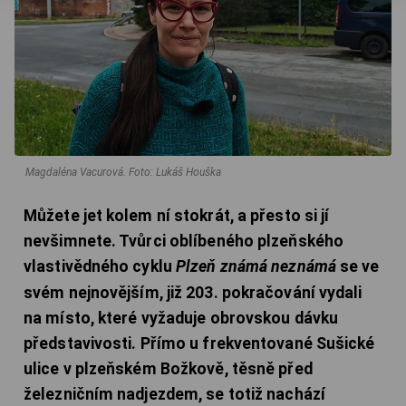
Magdaléna Vacurová.
Foto: Lukáš Houška
Můžete jet kolem ní stokrát, a přesto si jí
nevšimnete. Tvůrci oblíbeného plzeňského
vlastivědného cyklu
Plzeň známá neznámá
se ve
svém nejnovějším, již 203. pokračování vydali
na místo, které vyžaduje obrovskou dávku
představivosti. Přímo u frekventované Sušické
ulice v plzeňském Božkově, těsně před
železničním nadjezdem, se totiž nachází