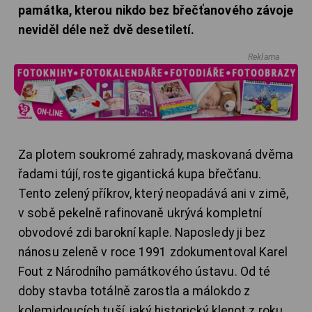
památka, kterou nikdo bez břečťanového závoje
neviděl déle než dvě desetiletí.
Reklama
Za plotem soukromé zahrady, maskovaná dvěma
řadami tújí, roste gigantická kupa břečťanu.
Tento zelený příkrov, který neopadává ani v zimě,
v sobě pekelně rafinovaně ukrývá kompletní
obvodové zdi barokní kaple. Naposledy ji bez
nánosu zeleně v roce 1991 zdokumentoval Karel
Fout z Národního památkového ústavu. Od té
doby stavba totálně zarostla a málokdo z
kolemjdoucích tuší, jaký historický klenot z roku