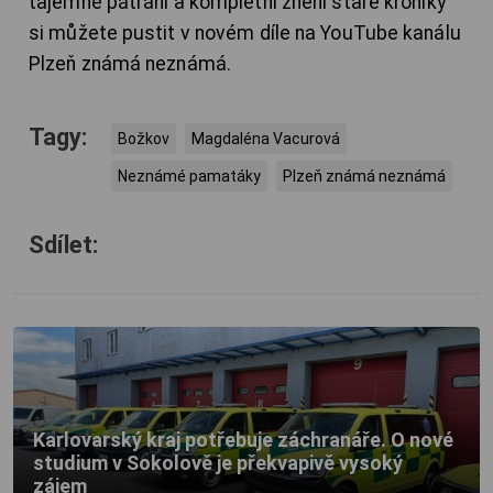
tajemné pátrání a kompletní znění staré kroniky
si můžete pustit v novém díle na YouTube kanálu
Plzeň známá neznámá.
Tagy:
Božkov
Magdaléna Vacurová
Neznámé pamatáky
Plzeň známá neznámá
Sdílet:
Karlovarský kraj potřebuje záchranáře. O nové
studium v Sokolově je překvapivě vysoký
zájem