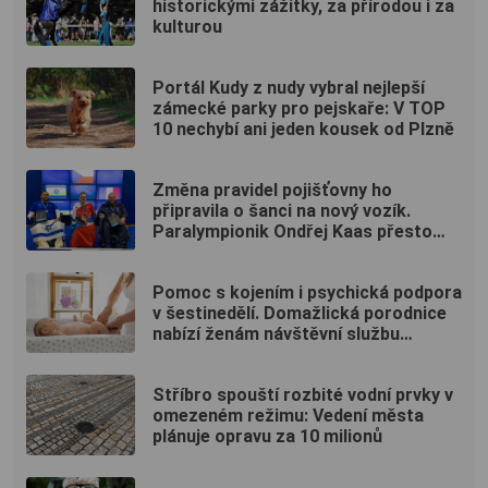
historickými zážitky, za přírodou i za
kulturou
Portál Kudy z nudy vybral nejlepší
zámecké parky pro pejskaře: V TOP
10 nechybí ani jeden kousek od Plzně
Změna pravidel pojišťovny ho
připravila o šanci na nový vozík.
Paralympionik Ondřej Kaas přesto
bojuje o soběstačnost
Pomoc s kojením i psychická podpora
v šestinedělí. Domažlická porodnice
nabízí ženám návštěvní službu
zdarma
Stříbro spouští rozbité vodní prvky v
omezeném režimu: Vedení města
plánuje opravu za 10 milionů