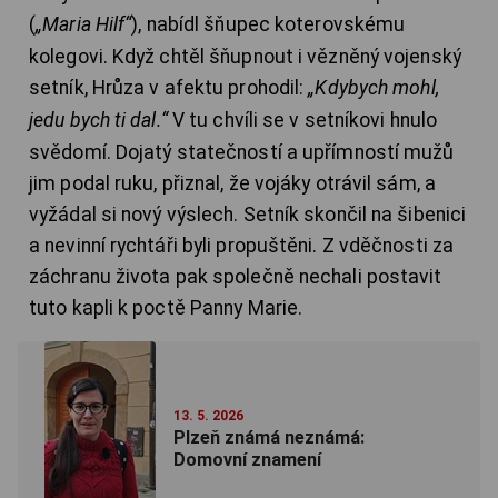
(
„Maria Hilf“
), nabídl šňupec koterovskému
kolegovi. Když chtěl šňupnout i vězněný vojenský
setník, Hrůza v afektu prohodil:
„Kdybych mohl,
jedu bych ti dal.“
V tu chvíli se v setníkovi hnulo
svědomí. Dojatý statečností a upřímností mužů
jim podal ruku, přiznal, že vojáky otrávil sám, a
vyžádal si nový výslech. Setník skončil na šibenici
a nevinní rychtáři byli propuštěni. Z vděčnosti za
záchranu života pak společně nechali postavit
tuto kapli k poctě Panny Marie.
13. 5. 2026
Plzeň známá neznámá:
Domovní znamení