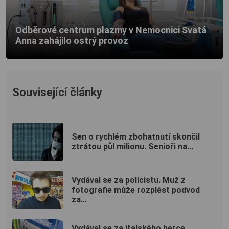
Odběrové centrum plazmy v Nemocnici Svatá
Anna zahájilo ostrý provoz
Související články
Sen o rychlém zbohatnutí skončil
ztrátou půl milionu. Senioři na...
Vydával se za policistu. Muž z
fotografie může rozplést podvod
za...
Vydával se za italského herce,