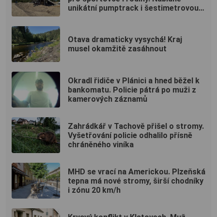
unikátní pumptrack i šestimetrovou
vyhlídku
Otava dramaticky vysychá! Kraj
musel okamžitě zasáhnout
Okradl řidiče v Plánici a hned běžel k
bankomatu. Policie pátrá po muži z
kamerových záznamů
Zahrádkář v Tachově přišel o stromy.
Vyšetřování policie odhalilo přísně
chráněného viníka
MHD se vrací na Americkou. Plzeňská
tepna má nové stromy, širší chodníky
i zónu 20 km/h