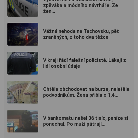
zpěváka a módního návrháře. Ze
žen...
Vážná nehoda na Tachovsku, pět
zraněných, z toho dva těžce
V kraji řádí falešní policisté. Lákají z
lidí osobní údaje
Chtěla obchodovat na burze, naletěla
podvodníkům. Žena přišla o 1,4...
V bankomatu našel 36 tisíc, peníze si
ponechal. Po muži pátrají...