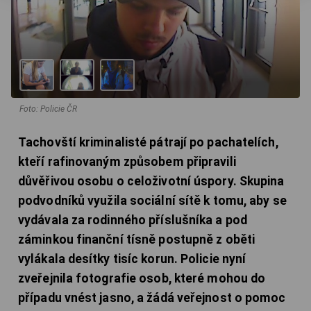
Foto: Policie ČR
Tachovští kriminalisté pátrají po pachatelích,
kteří rafinovaným způsobem připravili
důvěřivou osobu o celoživotní úspory. Skupina
podvodníků využila sociální sítě k tomu, aby se
vydávala za rodinného příslušníka a pod
záminkou finanční tísně postupně z oběti
vylákala desítky tisíc korun. Policie nyní
zveřejnila fotografie osob, které mohou do
případu vnést jasno, a žádá veřejnost o pomoc