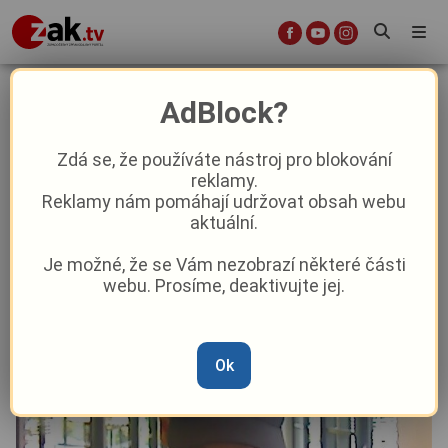
Vydávali se za příbuzné a vylákali z
AdBlock?
oběti statisíce. Poznáte osoby na
fotkách?
Zdá se, že používáte nástroj pro blokování
reklamy.
Reklamy nám pomáhají udržovat obsah webu
Aktuality
Krimi
aktuální.
Je možné, že se Vám nezobrazí některé části
Od
Marie Osvaldová
–
27. 1.
|
17:14
webu. Prosíme, deaktivujte jej.
Ok