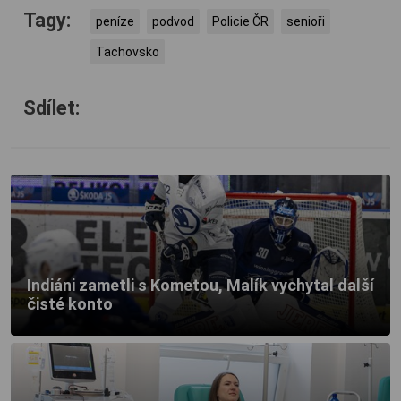
Tagy:
peníze
podvod
Policie ČR
senioři
Tachovsko
Sdílet:
Indiáni zametli s Kometou, Malík vychytal další
čisté konto