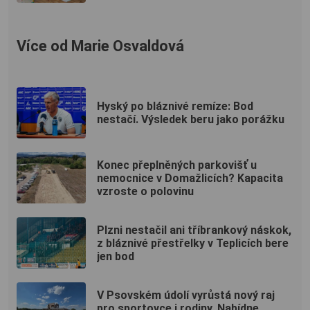
Více od Marie Osvaldová
Hyský po bláznivé remíze: Bod
nestačí. Výsledek beru jako porážku
Konec přeplněných parkovišť u
nemocnice v Domažlicích? Kapacita
vzroste o polovinu
Plzni nestačil ani tříbrankový náskok,
z bláznivé přestřelky v Teplicích bere
jen bod
V Psovském údolí vyrůstá nový raj
pro sportovce i rodiny. Nabídne