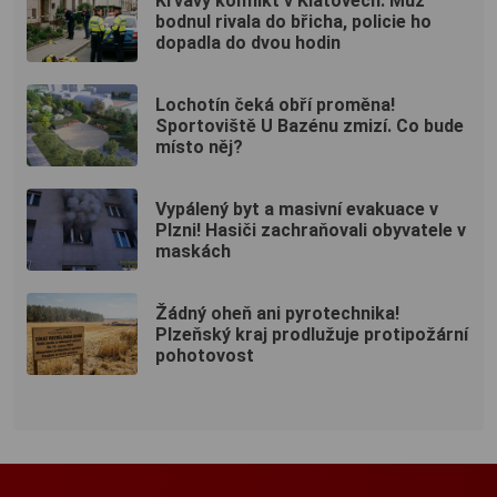
Krvavý konflikt v Klatovech. Muž
bodnul rivala do břicha, policie ho
dopadla do dvou hodin
Lochotín čeká obří proměna!
Sportoviště U Bazénu zmizí. Co bude
místo něj?
Vypálený byt a masivní evakuace v
Plzni! Hasiči zachraňovali obyvatele v
maskách
Žádný oheň ani pyrotechnika!
Plzeňský kraj prodlužuje protipožární
pohotovost