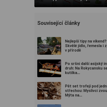
Související články
Nejlepší tipy na víkend?
Skvělé jídlo, řemesla i 
v přírodě
Po sršni další asijský i
druh: Na Rokycansku se
kutilka...
Pět set trofejí pod jed
střechou: Myslivci zvo
Mýta na...