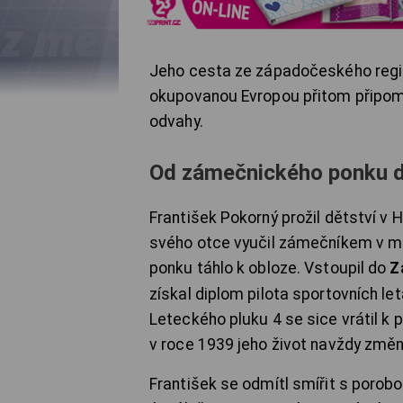
Jeho cesta ze západočeského regio
okupovanou Evropou přitom připomín
odvahy.
Od zámečnického ponku do
František Pokorný prožil dětství v
svého otce vyučil zámečníkem v m
ponku táhlo k obloze. Vstoupil do
Z
získal diplom pilota sportovních le
Leteckého pluku 4 se sice vrátil k 
v roce 1939 jeho život navždy změni
František se odmítl smířit s porob