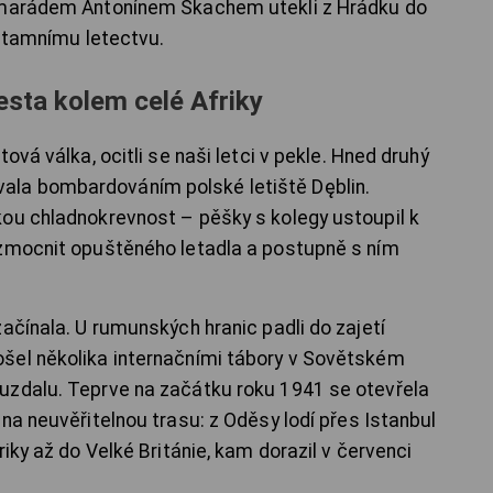
kamarádem Antonínem Škachem utekli z Hrádku do
k tamnímu letectvu.
cesta kolem celé Afriky
ová válka, ocitli se naši letci v pekle. Hned druhý
la bombardováním polské letiště Dęblin.
ou chladnokrevnost – pěšky s kolegy ustoupil k
 zmocnit opuštěného letadla a postupně s ním
ačínala. U rumunských hranic padli do zajetí
šel několika internačními tábory v Sovětském
uzdalu. Teprve na začátku roku 1941 se otevřela
na neuvěřitelnou trasu: z Oděsy lodí přes Istanbul
iky až do Velké Británie, kam dorazil v červenci