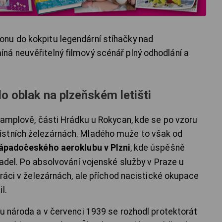
nu do kokpitu legendární stíhačky nad
á neuvěřitelný filmový scénář plný odhodlání a
 oblak na plzeňském letišti
 Hamplově, části Hrádku u Rokycan, kde se po vzoru
ístních železárnách. Mladého muže to však od
ápadočeského aeroklubu v Plzni
, kde úspěšně
tadel. Po absolvování vojenské služby v Praze u
práci v železárnách, ale příchod nacistické okupace
l.
ou národa a v červenci 1939 se rozhodl protektorát