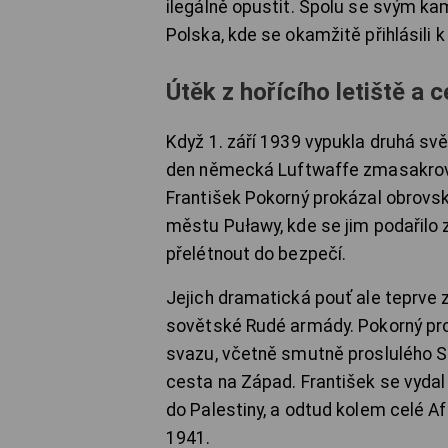
ilegálně opustit. Spolu se svým 
Polska, kde se okamžitě přihlásili 
Útěk z hořícího letiště a 
Když 1. září 1939 vypukla druhá svět
den německá Luftwaffe zmasakrova
František Pokorný prokázal obrovsk
městu Puławy, kde se jim podařilo
přelétnout do bezpečí.
Jejich dramatická pouť ale teprve z
sovětské Rudé armády. Pokorný pro
svazu, včetně smutně proslulého S
cesta na Západ. František se vydal 
do Palestiny, a odtud kolem celé Afr
1941.