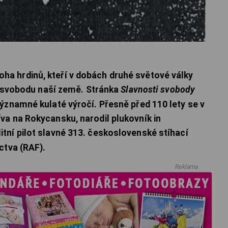
a hrdinů, kteří v dobách druhé světové války
za svobodu naší země. Stránka
Slavnosti svobody
ýznamné kulaté výročí. Přesně před 110 lety se v
a na Rokycansku, narodil plukovník in
litní pilot slavné 313. československé stíhací
ctva (RAF).
Reklama