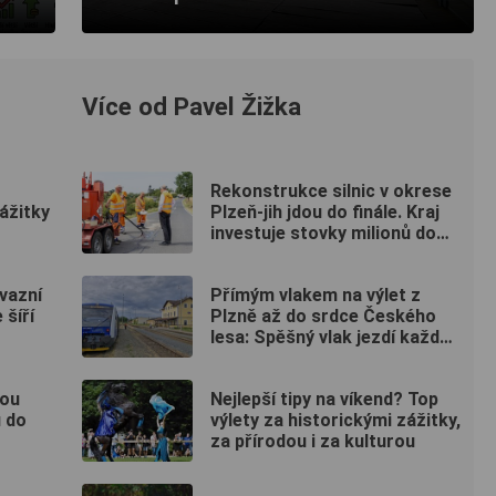
Více od Pavel Žižka
Rekonstrukce silnic v okrese
zážitky
Plzeň-jih jdou do finále. Kraj
investuje stovky milionů do
nových povrchů i moderních
technologií
nvazní
Přímým vlakem na výlet z
 šíří
Plzně až do srdce Českého
lesa: Spěšný vlak jezdí každou
sobotu až do října
nou
Nejlepší tipy na víkend? Top
u do
výlety za historickými zážitky,
za přírodou i za kulturou