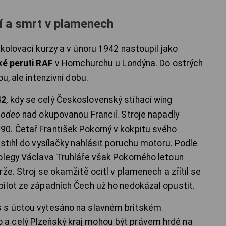
í a smrt v plamenech
kolovací kurzy a v únoru 1942 nastoupil jako
é peruti RAF
v Hornchurchu u Londýna. Do ostrých
u, ale intenzivní dobu.
42
, kdy se celý Československý stíhací wing
odeo
nad okupovanou Francií. Stroje napadly
0. Četař František Pokorný v kokpitu svého
stihl do vysílačky nahlásit poruchu motoru. Podle
olegy Václava Truhláře však Pokorného letoun
že. Stroj se okamžitě ocitl v plamenech a zřítil se
ilot ze západních Čech už ho nedokázal opustit.
s s úctou vytesáno na slavném britském
a celý Plzeňský kraj mohou být právem hrdé na