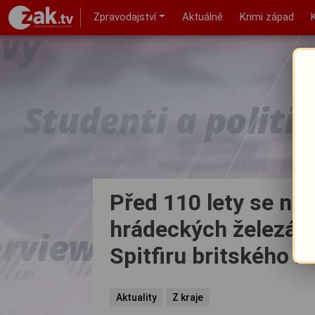
Zpravodajství
Aktuálně
Krimi západ
Před 110 lety se nar
hrádeckých železáre
Spitfiru britského 
Aktuality
Z kraje