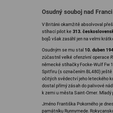
Osudný souboj nad Franci
V Británii okamžitě absolvoval přeš
stíhací pilot ke
313. československ
bojů však zasáhl jen na velmi krátko
Osudným se mu stal
10. duben 19
zúčastnil velké ofenzívní operace
R
německé stíhačky Focke-Wulf Fw 19
Spitfiru (s označením BL480) ještě 
očitých svědectví jeho leteckého k
dostal přímý zásah do palivové nádr
k zemi u města Saint-Omer. Mladý p
Jméno Františka Pokorného je dne
památníku Runnymede. Rokycansko 