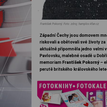
František Pokorný.
Foto: zdroj: hamplov.4fan.cz
Západní Čechy jsou domovem mnoh
riskovali a obětovali své životy 
aktuálně připomněla jedno velmi v
Pavlovsku, malebné osadě u Dobřív
memoriam
František Pokorný
– e
perutě britského královského lete