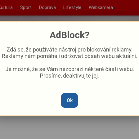
Kultura
Sport
Doprava
Lifestyle
Webkamera
AdBlock?
Zdá se, že používáte nástroj pro blokování reklamy.
Reklamy nám pomáhají udržovat obsah webu aktuální.
Je možné, že se Vám nezobrazí některé části webu.
Prosíme, deaktivujte jej.
odil hrdina z Rokycanska: Z
n to dotáhl až do kokpitu
Ok
RAF