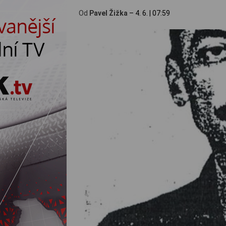
Od
Pavel Žižka
–
4. 6.
|
07:59