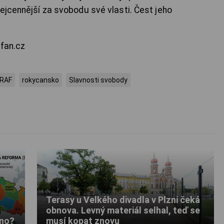
ejcennější za svobodu své vlasti. Čest jeho
4fan.cz
RAF
rokycansko
Slavnosti svobody
Terasy u Velkého divadla v Plzni čeká
obnova. Levný materiál selhal, teď se
ěno?
musí kopat znovu