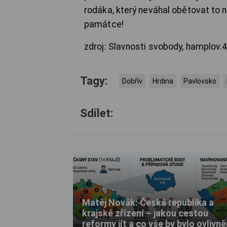
rodáka, který neváhal obětovat to n
památce!
zdroj: Slavnosti svobody, hamplov.
Tagy:
Dobřív
Hrdina
Pavlovsko
Sdílet:
Matěj Novák: Česká republika a
krajské zřízení – jakou cestou
reformy jít a co vše by bylo ovlivn