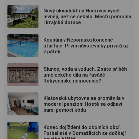
Nový akvadukt na Hadrovci vyšel
levněji, než se čekalo. Městu pomohla
i krajská dotace
Koupání v Nepomuku konečně
startuje. První návštěvníky přivítá už
v pátek
Slunce, voda a vzduch. Znáte příběh
uměleckého díla na fasádě
Rokycanské nemocnice?
Klatovská ubytovna se proměnila v
moderní penzion: Hosté se odbaví
sami pomocí kódu
Konec dojíždění do okolních obcí:
Fotbalisté v Domažlicích se dočkají