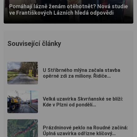
Pomáhají lázně ženám otěhotnět? Nová studie
ve Františkových Lázních hledá odpovědi
Související články
U Stříbrného mlýna začala stavba
opěrné zdi za miliony. Řidiče...
Velká uzavírka Skvrňanské se blíží:
Kde v Plzni od pondělí...
Prázdninové peklo na Roudné začíná:
Úplná uzavírka odřízne klíčový...