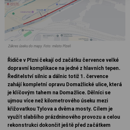
Zákres úseku do mapy.
Foto: město Plzeň
Řidiče v Plzni čekají od začátku července velké
dopravní komplikace na jedné z hlavních tepen.
Ředitelství silnic a dálnic totiž 1. července
zahájí kompletní opravu Domažlické ulice, která
je klíčovým tahem na Domažlice. Dělníci se
ujmou více než kilometrového úseku mezi
křižovatkou Tylova a dvěma mosty. Cílem je
využít slabšího prázdninového provozu a celou
rekonstrukci dokončit ještě před začátkem