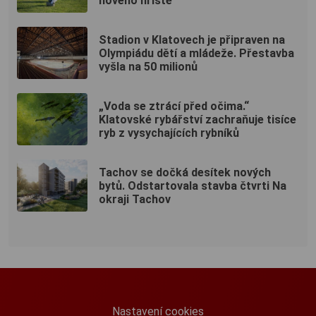
nového hřiště
Stadion v Klatovech je připraven na
Olympiádu dětí a mládeže. Přestavba
vyšla na 50 milionů
„Voda se ztrácí před očima.“
Klatovské rybářství zachraňuje tisíce
ryb z vysychajících rybníků
Tachov se dočká desítek nových
bytů. Odstartovala stavba čtvrti Na
okraji Tachov
Nastavení cookies