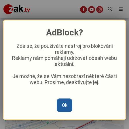
Připravte si pevné nervy.
AdBlock?
Domažlická ulice v Plzni se na dva
měsíce promění ve staveniště
Zdá se, že používáte nástroj pro blokování
reklamy.
Reklamy nám pomáhají udržovat obsah webu
Aktuality
Doprava
Z Plzně
aktuální.
Je možné, že se Vám nezobrazí některé části
Od
Anna Raková
–
15. 6.
|
09:15
webu. Prosíme, deaktivujte jej.
Ok