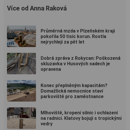
Více od Anna Raková
Průměrná mzda v Plzeňském kraji
pokořila 50 tisíc korun. Rostla
nejrychleji za pět let
Dobrá zpráva z Rokycan: Poškozená
skluzavka v Husových sadech je
opravena
Konec přeplněným kapacitám?
Domažlická nemocnice staví
parkoviště pro zaměstnance
Mlhoviště, kropení silnic i ochlazení
na radnici. Klatovy bojují s tropickými
vedry