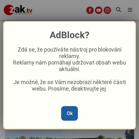
Sport ve Františkových Lázních
AdBlock?
posílí. Město získalo přes šest
milionů korun na nové hřiště
Zdá se, že používáte nástroj pro blokování
reklamy.
Reklamy nám pomáhají udržovat obsah webu
Aktuality
Z kraje
aktuální.
Je možné, že se Vám nezobrazí některé části
Od
David Černý
–
7. 7.
|
14:55
webu. Prosíme, deaktivujte jej.
Ok