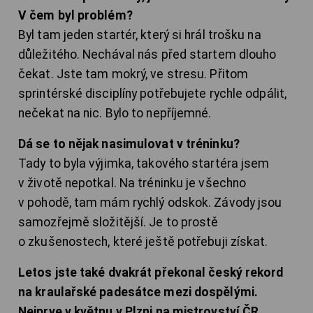
V čem byl problém?
Byl tam jeden startér, který si hrál trošku na
důležitého. Nechával nás před startem dlouho
čekat. Jste tam mokrý, ve stresu. Přitom
sprintérské disciplíny potřebujete rychle odpálit,
nečekat na nic. Bylo to nepříjemné.
Dá se to nějak nasimulovat v tréninku?
Tady to byla výjimka, takového startéra jsem
v životě nepotkal. Na tréninku je všechno
v pohodě, tam mám rychlý odskok. Závody jsou
samozřejmě složitější. Je to prostě
o zkušenostech, které ještě potřebuji získat.
Letos jste také dvakrát překonal český rekord
na kraulařské padesátce mezi dospělými.
Nejprve v květnu v Plzni na mistrovství ČR,