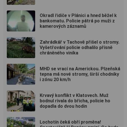
Okradl řidiče v Plánici a hned běžel k
bankomatu. Policie pátrá po muži z
kamerových záznamů
Zahrádkář v Tachově přišel o stromy.
Vyšetřování policie odhalilo přísně
chráněného viníka
MHD se vrací na Americkou. Plzeňská
tepna má nové stromy, širší chodníky
i zónu 20 km/h
Krvavý konflikt v Klatovech. Muž
bodnul rivala do břicha, policie ho
dopadla do dvou hodin
Lochotín čeká obří proměna!