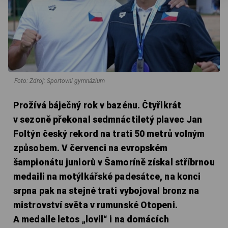
Foto: Zdroj: Sportovní gymnázium
Prožívá báječný rok v bazénu. Čtyřikrát
v sezoně překonal sedmnáctiletý plavec Jan
Foltýn český rekord na trati 50 metrů volným
způsobem. V červenci na evropském
šampionátu juniorů v Šamoríně získal stříbrnou
medaili na motýlkářské padesátce, na konci
srpna pak na stejné trati vybojoval bronz na
mistrovství světa v rumunské Otopeni.
A medaile letos „lovil“ i na domácích