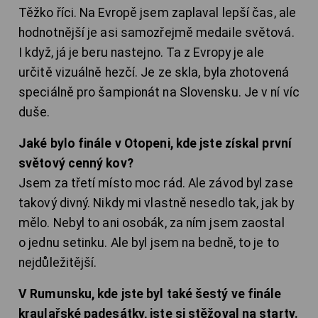
Těžko říci. Na Evropě jsem zaplaval lepší čas, ale
hodnotnější je asi samozřejmě medaile světová.
I když, já je beru nastejno. Ta z Evropy je ale
určitě vizuálně hezčí. Je ze skla, byla zhotovená
speciálně pro šampionát na Slovensku. Je v ní víc
duše.
Jaké bylo finále v Otopeni, kde jste získal první
světový cenný kov?
Jsem za třetí místo moc rád. Ale závod byl zase
takový divný. Nikdy mi vlastně nesedlo tak, jak by
mělo. Nebyl to ani osobák, za ním jsem zaostal
o jednu setinku. Ale byl jsem na bedně, to je to
nejdůležitější.
V Rumunsku, kde jste byl také šestý ve finále
kraulařské padesátky, jste si stěžoval na starty.