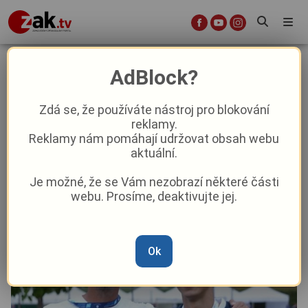
Stříbro z ME, bronz z mistrovství
AdBlock?
světa. Obou medailí si vážím
stejně, říká plavec Jan Foltýn
Zdá se, že používáte nástroj pro blokování
reklamy.
Reklamy nám pomáhají udržovat obsah webu
Sport
aktuální.
Je možné, že se Vám nezobrazí některé části
Od
Marie Osvaldová
–
2. 9. 2025
|
15:43
webu. Prosíme, deaktivujte jej.
Ok