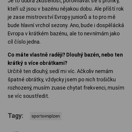
Je to dobrá zkušenost, porovnávat se s profíky,
kteří už jsou v bazénu nějakou dobu. Ale příští rok
je zase mistrovství Evropy juniorů a to pro mě
bude hlavní vrchol sezony. Ano, bude i dospělácká
Evropa v krátkém bazénu, ale to nevnímám jako
cíl číslo jedna.
Co máte vlastně raději? Dlouhý bazén, nebo ten
krátký s více obrátkami?
Určitě ten dlouhý, sedí mi víc. Ačkoliv nemám
špatné obrátky, vždycky jsem po nich trošičku
rozhozený, musím zuase chytat frekvenci, musím
se víc soustředit.
Tagy:
sportovniplzen