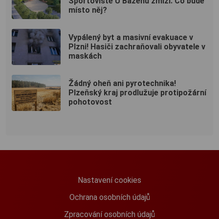
Sportoviště U Bazénu zmizí. Co bude
místo něj?
Vypálený byt a masivní evakuace v
Plzni! Hasiči zachraňovali obyvatele v
maskách
Žádný oheň ani pyrotechnika!
Plzeňský kraj prodlužuje protipožární
pohotovost
Nastavení cookies
Ochrana osobních údajů
Zpracování osobních údajů