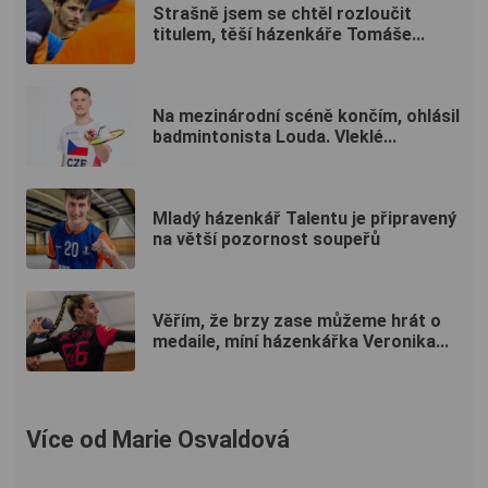
Strašně jsem se chtěl rozloučit
titulem, těší házenkáře Tomáše...
Na mezinárodní scéně končím, ohlásil
badmintonista Louda. Vleklé...
Mladý házenkář Talentu je připravený
na větší pozornost soupeřů
Věřím, že brzy zase můžeme hrát o
medaile, míní házenkářka Veronika...
Více od Marie Osvaldová