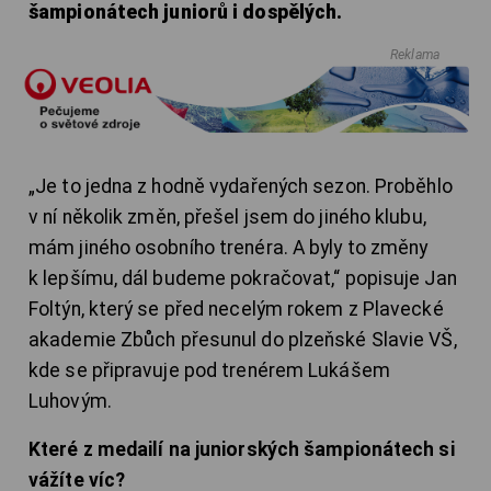
šampionátech juniorů i dospělých.
Reklama
„Je to jedna z hodně vydařených sezon. Proběhlo
v ní několik změn, přešel jsem do jiného klubu,
mám jiného osobního trenéra. A byly to změny
k lepšímu, dál budeme pokračovat,“ popisuje Jan
Foltýn, který se před necelým rokem z Plavecké
akademie Zbůch přesunul do plzeňské Slavie VŠ,
kde se připravuje pod trenérem Lukášem
Luhovým.
Které z medailí na juniorských šampionátech si
vážíte víc?