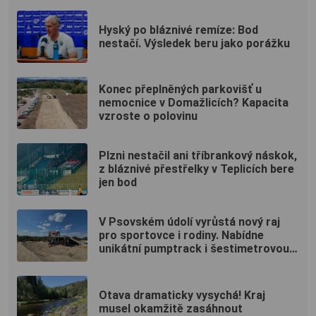
Hyský po bláznivé remíze: Bod
nestačí. Výsledek beru jako porážku
Konec přeplněných parkovišť u
nemocnice v Domažlicích? Kapacita
vzroste o polovinu
Plzni nestačil ani tříbrankový náskok,
z bláznivé přestřelky v Teplicích bere
jen bod
V Psovském údolí vyrůstá nový raj
pro sportovce i rodiny. Nabídne
unikátní pumptrack i šestimetrovou
vyhlídku
Otava dramaticky vysychá! Kraj
musel okamžitě zasáhnout