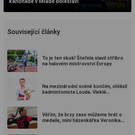
kanonádě v Mladé Boleslavi
Související články
To je ten skok! Štefela slavil stříbro
na halovém mistrovství Evropy
Na mezinárodní scéně končím, ohlásil
badmintonista Louda. Vleklé...
Věřím, že brzy zase můžeme hrát o
medaile, míní házenkářka Veronika...