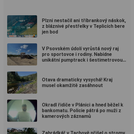
Plzni nestačil ani tříbrankový náskok,
z bláznivé přestřelky v Teplicích bere
jen bod
V Psovském údolí vyrůstá nový raj
pro sportovce i rodiny. Nabídne
unikátní pumptrack i šestimetrovou
vyhlídku
Otava dramaticky vysychá! Kraj
musel okamžitě zasáhnout
Okradl řidiče v Plánici a hned běžel k
bankomatu. Policie pátrá po muži z
kamerových záznamů
Zahrádkář v Tachově přišel o stromy.