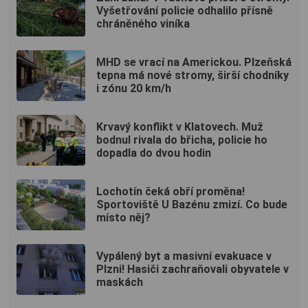
Vyšetřování policie odhalilo přísně
chráněného viníka
MHD se vrací na Americkou. Plzeňská
tepna má nové stromy, širší chodníky
i zónu 20 km/h
Krvavý konflikt v Klatovech. Muž
bodnul rivala do břicha, policie ho
dopadla do dvou hodin
Lochotín čeká obří proměna!
Sportoviště U Bazénu zmizí. Co bude
místo něj?
Vypálený byt a masivní evakuace v
Plzni! Hasiči zachraňovali obyvatele v
maskách