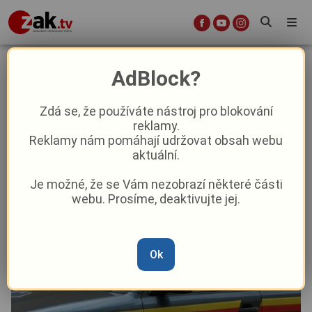
Tragická nehoda u Třemošné.
AdBlock?
Motocyklista zemřel po střetu s
autem, které mu nedalo přednost
Zdá se, že používáte nástroj pro blokování
reklamy.
Reklamy nám pomáhají udržovat obsah webu
Krimi
aktuální.
Je možné, že se Vám nezobrazí některé části
Od
Marie Osvaldová
–
4. 9. 2025
|
13:30
webu. Prosíme, deaktivujte jej.
Ok