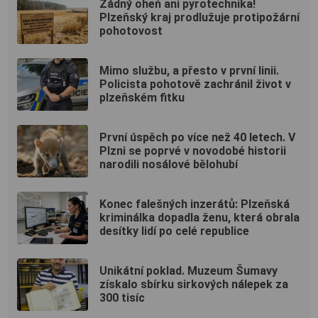
Žádný oheň ani pyrotechnika!
Plzeňský kraj prodlužuje protipožární
pohotovost
Mimo službu, a přesto v první linii.
Policista pohotově zachránil život v
plzeňském fitku
První úspěch po více než 40 letech. V
Plzni se poprvé v novodobé historii
narodili nosálové bělohubí
Konec falešných inzerátů: Plzeňská
kriminálka dopadla ženu, která obrala
desítky lidí po celé republice
Unikátní poklad. Muzeum Šumavy
získalo sbírku sirkových nálepek za
300 tisíc