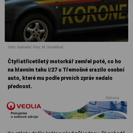
Foto: ilustrační. Foto: M. Osvaldová
Čtyřiatřicetiletý motorkář zemřel poté, co ho
na hlavním tahu I/27 u Třemošné srazilo osobní
auto, které mu podle prvních zpráv nedalo
přednost.
Reklama