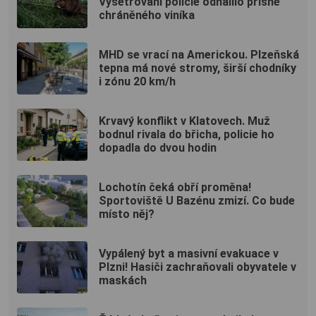
Vyšetřování policie odhalilo přísně
chráněného viníka
MHD se vrací na Americkou. Plzeňská
tepna má nové stromy, širší chodníky
i zónu 20 km/h
Krvavý konflikt v Klatovech. Muž
bodnul rivala do břicha, policie ho
dopadla do dvou hodin
Lochotín čeká obří proměna!
Sportoviště U Bazénu zmizí. Co bude
místo něj?
Vypálený byt a masivní evakuace v
Plzni! Hasiči zachraňovali obyvatele v
maskách