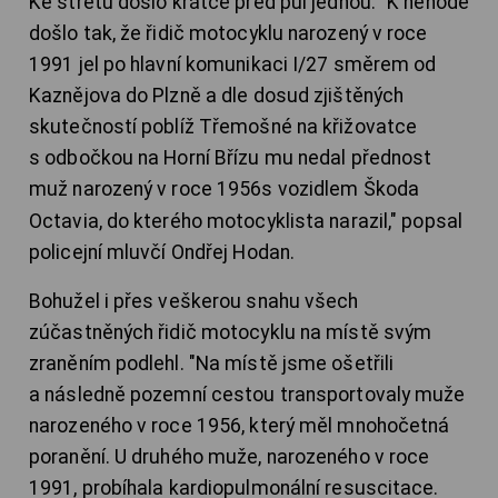
Ke střetu došlo krátce před půl jednou. "K nehodě
došlo tak, že řidič motocyklu narozený v roce
1991 jel po hlavní komunikaci I/27 směrem od
Kaznějova do Plzně a dle dosud zjištěných
skutečností poblíž Třemošné na křižovatce
s odbočkou na Horní Břízu mu nedal přednost
muž narozený v roce 1956
s vozidlem Škoda
Octavia, do kterého motocyklista narazil," popsal
policejní mluvčí Ondřej Hodan.
Bohužel i přes veškerou snahu všech
zúčastněných řidič motocyklu na místě svým
zraněním podlehl. "Na místě jsme ošetřili
a následně pozemní cestou transportovaly muže
narozeného v roce 1956, který měl mnohočetná
poranění. U druhého muže, narozeného v roce
1991, probíhala kardiopulmonální resuscitace.