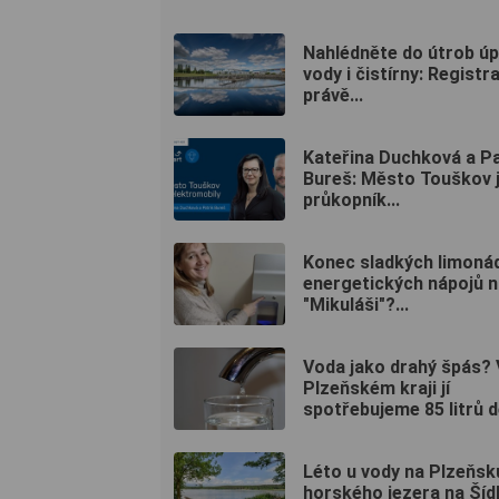
Nahlédněte do útrob ú
vody i čistírny: Registr
právě...
Kateřina Duchková a Pa
Bureš: Město Touškov 
průkopník...
Konec sladkých limoná
energetických nápojů n
"Mikuláši"?...
Voda jako drahý špás? 
Plzeňském kraji jí
spotřebujeme 85 litrů 
Léto u vody na Plzeňsk
horského jezera na Šíd