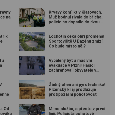
pravny
Krvavý konflikt v Klatovech.
ace na
Muž bodnul rivala do břicha,
policie ho dopadla do dvou
hodin
trik
Lochotín čeká obří proměna!
je
Sportoviště U Bazénu zmizí.
Co bude místo něj?
d a
Vypálený byt a masivní
a
evakuace v Plzni! Hasiči
zachraňovali obyvatele v
maskách
V
Žádný oheň ani pyrotechnika!
Plzeňský kraj prodlužuje
denně
protipožární pohotovost
u: Od
Mimo službu, a přesto v první
lováku
linii. Policista pohotově