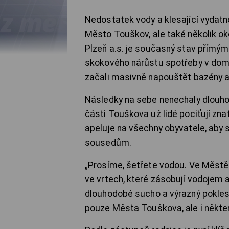
Nedostatek vody a klesající vydat
Město Touškov, ale také několik ok
Plzeň a.s. je současný stav přímý
skokového nárůstu spotřeby v domá
začali masivně napouštět bazény a
Následky na sebe nenechaly dlouho 
části Touškova už lidé pociťují zna
apeluje na všechny obyvatele, aby s
sousedům.
„Prosíme, šetřete vodou. Ve Měst
ve vrtech, které zásobují vodojem
dlouhodobé sucho a výrazný pokles 
pouze Města Touškova, ale i některý