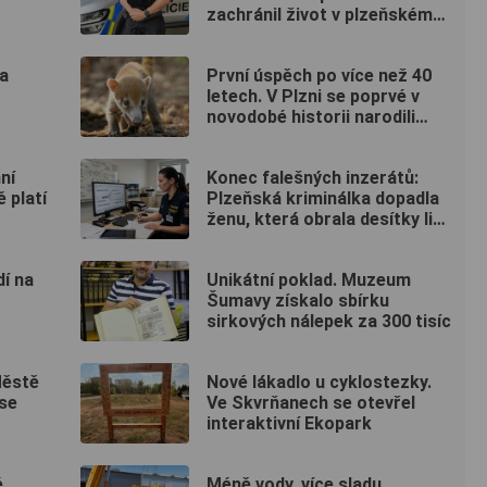
zachránil život v plzeňském
fitku
a
První úspěch po více než 40
letech. V Plzni se poprvé v
novodobé historii narodili
nosálové bělohubí
ní
Konec falešných inzerátů:
 platí
Plzeňská kriminálka dopadla
ženu, která obrala desítky lidí
po celé republice
dí na
Unikátní poklad. Muzeum
Šumavy získalo sbírku
sirkových nálepek za 300 tisíc
Městě
Nové lákadlo u cyklostezky.
se
Ve Skvrňanech se otevřel
interaktivní Ekopark
é
Méně vody, více sladu.