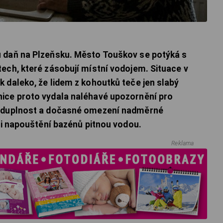
 daň na Plzeňsku. Město Touškov se potýká s
ech, které zásobují místní vodojem. Situace v
 daleko, že lidem z kohoutků teče jen slabý
ice proto vydala naléhavé upozornění pro
leduplnost a dočasné omezení nadměrné
 či napouštění bazénů pitnou vodou.
Reklama