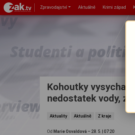
Zpravodajství
Aktuálně
Krimi západ
Kohoutky vysychají.
nedostatek vody, za
Aktuality
Aktuálně
Z kraje
Od
Marie Osvaldová
–
28. 5.
|
07:20