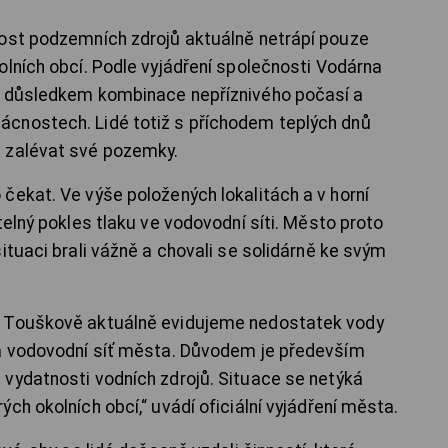
nost podzemních zdrojů aktuálně netrápí pouze
olních obcí. Podle vyjádření společnosti Vodárna
m důsledkem kombinace nepříznivého počasí a
cnostech. Lidé totiž s příchodem teplých dnů
 zalévat své pozemky.
čekat. Ve výše položených lokalitách a v horní
telný pokles tlaku ve vodovodní síti. Město proto
ituaci brali vážně a chovali se solidárně ke svým
ě Touškově aktuálně evidujeme nedostatek vody
 a vodovodní síť města. Důvodem je především
vydatnosti vodních zdrojů. Situace se netýká
ch okolních obcí,“ uvádí oficiální vyjádření města.