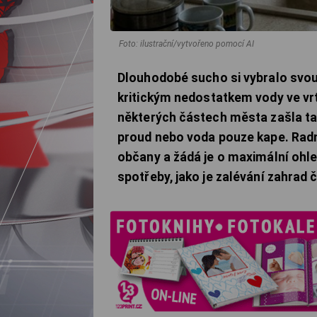
Foto: ilustrační/vytvořeno pomocí AI
Dlouhodobé sucho si vybralo svou
kritickým nedostatkem vody ve vrt
některých částech města zašla tak
proud nebo voda pouze kape. Radn
občany a žádá je o maximální oh
spotřeby, jako je zalévání zahrad