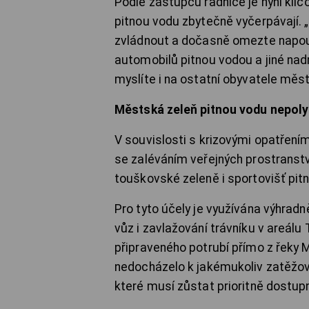
Podle zástupců radnice je nyní klíčo
pitnou vodu zbytečně vyčerpávají.
zvládnout a dočasně omezte napouš
automobilů pitnou vodou a jiné na
myslíte i na ostatní obyvatele měs
Městská zeleň pitnou vodu nepol
V souvislosti s krizovými opatřeními
se zaléváním veřejných prostranstv
touškovské zeleně i sportovišť pit
Pro tyto účely je využívána výhrad
vůz i zavlažování trávníku v areálu
připraveného potrubí přímo z řeky
nedocházelo k jakémukoliv zatěžov
které musí zůstat prioritně dostu