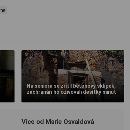
rna
Na seniora se zřítil betonový sklípek,
záchranáři ho oživovali desítky minut
Více od Marie Osvaldová