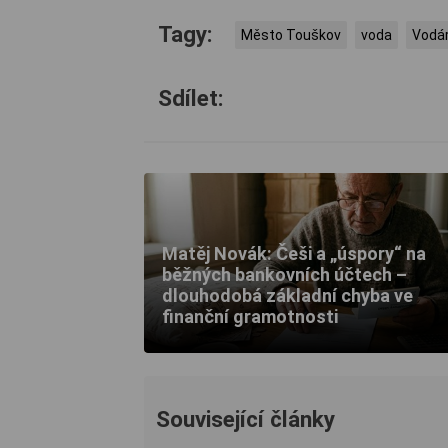
Tagy:
Město Touškov
voda
Vodá
Sdílet:
Matěj Novák: Češi a „úspory“ na
běžných bankovních účtech –
dlouhodobá základní chyba ve
finanční gramotnosti
Související články