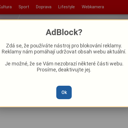
Kultura
Sport
Doprava
Lifestyle
Webkamera
AdBlock?
Zdá se, že používáte nástroj pro blokování reklamy.
Reklamy nám pomáhají udržovat obsah webu aktuální.
Je možné, že se Vám nezobrazí některé části webu.
Prosíme, deaktivujte jej.
 Obec na Plzeňsku zasáhl
vádí omezení
Ok