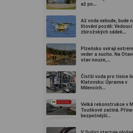
až po...
Až voda nebude, bude n
litování pozdě: Vedoucí
zbirožských sádek...
Plzeňsko svírají extrém
veder a sucho. Na Otavě
stav nouze,...
Čistší voda pro tisíce li
Klatovsku: Úpravna v
Milencích...
Velká rekonstrukce v 
Touškově začíná. Přine
bezpečnější...
V Sušici startuje plošn