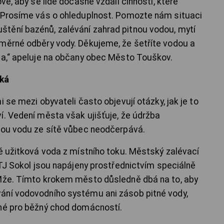
vé, aby se lidé dočasně vzdali činností, které
 „Prosíme vás o ohleduplnost. Pomozte nám situaci
tění bazénů, zalévání zahrad pitnou vodou, mytí
dměrné odběry vody. Děkujeme, že šetříte vodou a
ta,“ apeluje na občany obec Město Touškov.
yká
 se mezi obyvateli často objevují otázky, jak je to
í. Vedení města však ujišťuje, že údržba
nou vodu ze sítě vůbec neodčerpává.
ně užitková voda z místního toku. Městský zalévací
 TJ Sokol jsou napájeny prostřednictvím speciálně
 Mže. Tímto krokem město důsledně dbá na to, aby
ání vodovodního systému ani zásob pitné vody,
pné pro běžný chod domácností.