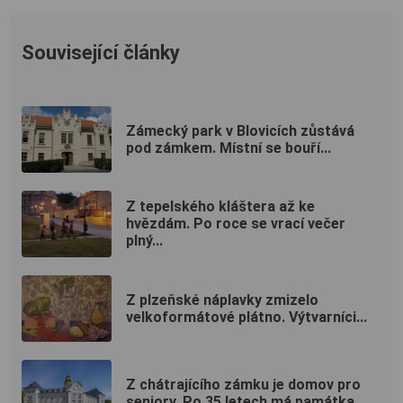
Související články
Zámecký park v Blovicích zůstává
pod zámkem. Místní se bouří...
Z tepelského kláštera až ke
hvězdám. Po roce se vrací večer
plný...
Z plzeňské náplavky zmizelo
velkoformátové plátno. Výtvarníci...
Z chátrajícího zámku je domov pro
seniory. Po 35 letech má památka...