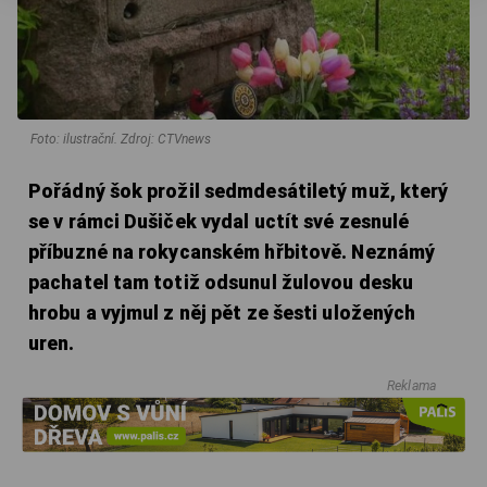
Foto: ilustrační. Zdroj: CTVnews
Pořádný šok prožil sedmdesátiletý muž, který
se v rámci Dušiček vydal uctít své zesnulé
příbuzné na rokycanském hřbitově. Neznámý
pachatel tam totiž odsunul žulovou desku
hrobu a vyjmul z něj pět ze šesti uložených
uren.
Reklama