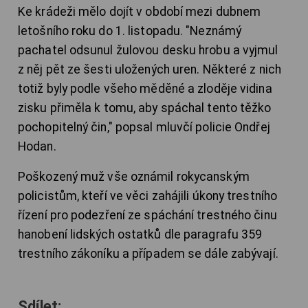
Ke krádeži mělo dojít v období mezi dubnem
letošního roku do 1. listopadu. "Neznámý
pachatel odsunul žulovou desku hrobu a vyjmul
z něj pět ze šesti uložených uren. Některé z nich
totiž byly podle všeho měděné a zloděje vidina
zisku přiměla k tomu, aby spáchal tento těžko
pochopitelný čin," popsal mluvčí policie Ondřej
Hodan.
Poškozený muž vše oznámil rokycanským
policistům, kteří ve věci zahájili úkony trestního
řízení pro podezření ze spáchání trestného činu
hanobení lidských ostatků dle paragrafu 359
trestního zákoníku a případem se dále zabývají.
Sdílet: