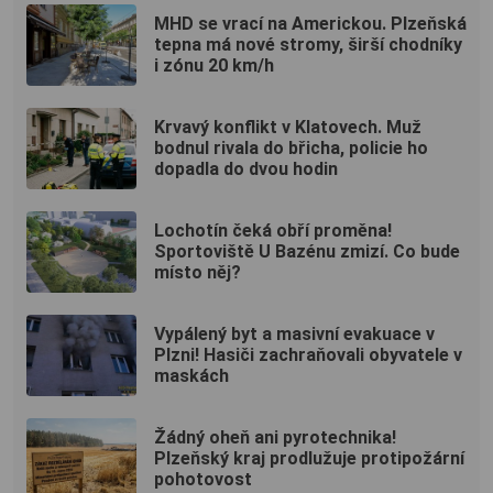
MHD se vrací na Americkou. Plzeňská
tepna má nové stromy, širší chodníky
i zónu 20 km/h
Krvavý konflikt v Klatovech. Muž
bodnul rivala do břicha, policie ho
dopadla do dvou hodin
Lochotín čeká obří proměna!
Sportoviště U Bazénu zmizí. Co bude
místo něj?
Vypálený byt a masivní evakuace v
Plzni! Hasiči zachraňovali obyvatele v
maskách
Žádný oheň ani pyrotechnika!
Plzeňský kraj prodlužuje protipožární
pohotovost