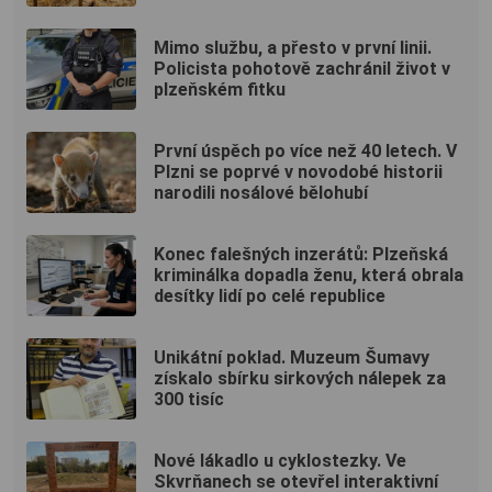
Mimo službu, a přesto v první linii.
Policista pohotově zachránil život v
plzeňském fitku
První úspěch po více než 40 letech. V
Plzni se poprvé v novodobé historii
narodili nosálové bělohubí
Konec falešných inzerátů: Plzeňská
kriminálka dopadla ženu, která obrala
desítky lidí po celé republice
Unikátní poklad. Muzeum Šumavy
získalo sbírku sirkových nálepek za
300 tisíc
Nové lákadlo u cyklostezky. Ve
Skvrňanech se otevřel interaktivní