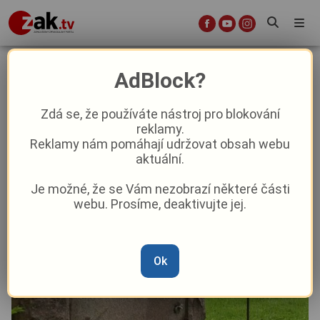
Z rokycanského hřbitova zmizely
AdBlock?
urny s lidskými ostatky
Zdá se, že používáte nástroj pro blokování
reklamy.
Krimi
Aktuálně
Reklamy nám pomáhají udržovat obsah webu
aktuální.
Od
Marie Osvaldová
–
5. 11. 2025
|
10:01
Je možné, že se Vám nezobrazí některé části
webu. Prosíme, deaktivujte jej.
Ok