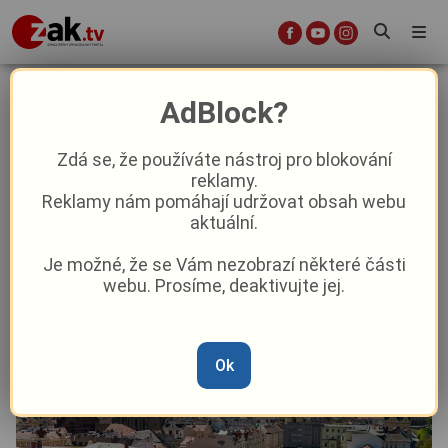
Zájem o studium na ZČU roste:
AdBlock?
Přihlášek je přes 17 tisíc, nejvíc
táhnou učitelské obory
Zdá se, že používáte nástroj pro blokování
reklamy.
Reklamy nám pomáhají udržovat obsah webu
Aktuality
Aktuálně
Z Plzně
aktuální.
Je možné, že se Vám nezobrazí některé části
Od
Anna Raková
–
3. 6.
|
12:26
webu. Prosíme, deaktivujte jej.
Ok