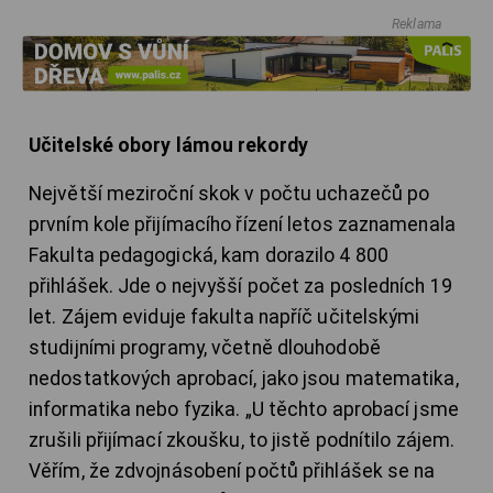
Reklama
Učitelské obory lámou rekordy
Největší meziroční skok v počtu uchazečů po
prvním kole přijímacího řízení letos zaznamenala
Fakulta pedagogická, kam dorazilo 4 800
přihlášek. Jde o nejvyšší počet za posledních 19
let. Zájem eviduje fakulta napříč učitelskými
studijními programy, včetně dlouhodobě
nedostatkových aprobací, jako jsou matematika,
informatika nebo fyzika. „U těchto aprobací jsme
zrušili přijímací zkoušku, to jistě podnítilo zájem.
Věřím, že zdvojnásobení počtů přihlášek se na