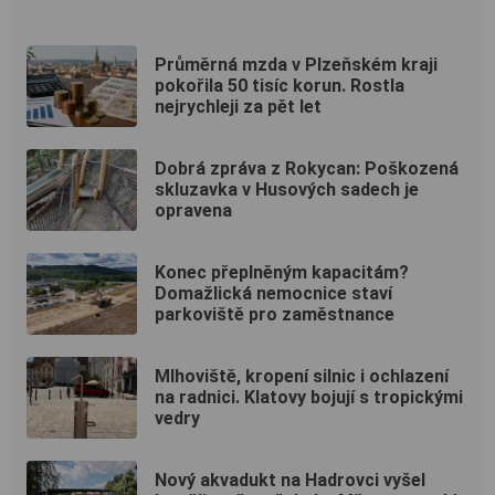
Průměrná mzda v Plzeňském kraji
pokořila 50 tisíc korun. Rostla
nejrychleji za pět let
Dobrá zpráva z Rokycan: Poškozená
skluzavka v Husových sadech je
opravena
Konec přeplněným kapacitám?
Domažlická nemocnice staví
parkoviště pro zaměstnance
Mlhoviště, kropení silnic i ochlazení
na radnici. Klatovy bojují s tropickými
vedry
Nový akvadukt na Hadrovci vyšel