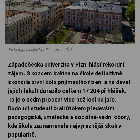
Pedagogická fakulta v Plzni.
Foto: ZČU
Západočeská univerzita v Plzni hlásí rekordní
zájem. S koncem května na škole definitivně
skončila první kola přijímacího řízení a na devět
jejích fakult dorazilo celkem 17 204 přihlášek.
To je o sedm procent více než loni na jaře.
Budoucí studenti brali útokem především
pedagogické, umělecké a sociálně-vědní obory,
kde škola zaznamenala nejvýraznější skok v
popularitě.