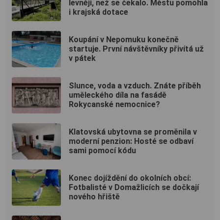
levněji, než se čekalo. Městu pomohla
i krajská dotace
Koupání v Nepomuku konečně
startuje. První návštěvníky přivítá už
v pátek
Slunce, voda a vzduch. Znáte příběh
uměleckého díla na fasádě
Rokycanské nemocnice?
Klatovská ubytovna se proměnila v
moderní penzion: Hosté se odbaví
sami pomocí kódu
Konec dojíždění do okolních obcí:
Fotbalisté v Domažlicích se dočkají
nového hřiště