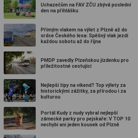
Uchazečům na FAV ZČU zbývá poslední
den na přihlášku
Přímým vlakem na výlet z Plzně až do
srdce Českého lesa: Spěšný vlak jezdí
každou sobotu až do října
PMDP zavedly Plzeňskou jízdenku pro
příležitostné cestující
Nejlepší tipy na víkend? Top výlety za
historickými zážitky, za přírodou i za
kulturou
Portál Kudy z nudy vybral nejlepší
zámecké parky pro pejskaře: V TOP 10
nechybí ani jeden kousek od Plzně