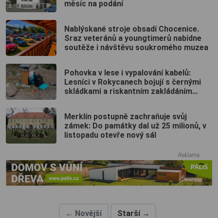
měsíc na podání
Nablýskané stroje obsadí Chocenice.
Sraz veteránů a youngtimerů nabídne
soutěže i návštěvu soukromého muzea
Pohovka v lese i vypalování kabelů:
Lesníci v Rokycanech bojují s černými
skládkami a riskantním zakládáním
ohňů
Merklín postupně zachraňuje svůj
zámek: Do památky dal už 25 milionů, v
listopadu otevře nový sál
Reklama
← Novější
Starší →