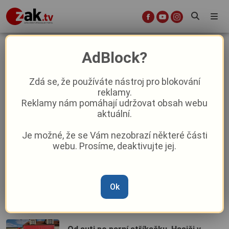
Z kraje
AdBlock?
Zdá se, že používáte nástroj pro blokování
Památky v Plzeňském kraji otevřou po
reklamy.
setmění: Horšovský Týn chystá
Reklamy nám pomáhají udržovat obsah webu
japonský program, Rabí osvítí svíčky
aktuální.
Je možné, že se Vám nezobrazí některé části
Hejtman Kamal Farhan jednal s
webu. Prosíme, deaktivujte jej.
ministrem Karlem Havlíčkem: Plzeňský
kraj chce sázet na inovace a
kvalifikované pracovníky
Daimler Truck přinese do Chebu přes
Ok
tisíc pracovních míst. Hledat chce
hlavně lidi z regionu