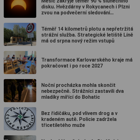
Měsíc zakryje téměř 90 % slunečního
disku. Hvězdárny v Rokycanech i Plzni
zvou na podvečerní sledování
nebeského divadla
Téměř 14 kilometrů plotu a nepřetržitá
strážní služba. Strategické letiště Líně
má od srpna nový režim vstupů
Transformace Karlovarského kraje má
pokračovat i po roce 2027
Noční procházka mohla skončit
nebezpečně. Strážníci zastavili dva
mladíky mířící do Bohatic
Bez řidičáku, pod vlivem drog a v
kradeném autě. Policie zadržela
třicetiletého muže