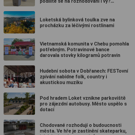
podílíte se na rozhodování i vy?
(ANKETA)
Loketská bylinková toulka zve na
procházku za léčivými rostlinami
Vietnamská komunita v Chebu pomohla
potřebným. Potravinové bance
darovala stovky kilogramů potravin
Hudební sobota v Dobřanech: FESTovní
zpívání nabídne folk, country i
akustickou muziku
Pod hradem Loket vznikne parkoviště
pro zájezdní autobusy. Město uspělo s
dotací
Chodované rozhodují o budoucnosti
města. Ve hře je zastínění skateparku,