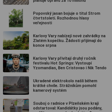
plánuje opravu za 10 milionů
Popovský jasan bojuje o titul Strom
čtvrtstoletí. Rozhodnou hlasy
veřejnosti
Karlovy Vary nabízejí nové zahrádky na
Zlatém kopečku. Žádosti přijímají do
konce srpna
Karlovy Vary přivítají druhý ročník
festivalu Hot Springs: Vystoupí
Yzomandias, Ben Cristovao i Nik Tendo
Ukradené elektrokolo našli během
krátké chvíle. Strážníkům pomohl
kamerový systém
Souboj o radnice v Plzeňském kraji
odstartoval: Kandidátky jsou podány,