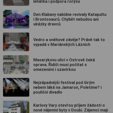
lehátka i podpora rorýsů
Den Klabavy nabídne revivaly Katapultu
i Brontosaurů. Chybět nebudou ani
ukázky dravců
Vedro a sněhové závěje? Právě tak to
vypadá v Mariánských Lázních
Masarykovu ulici v Ostrově čeká
oprava. Řidiči musí počítat s
omezeními i uzavírkou
Nejzápadnější festival pod širým
nebem láká na Jamaron, Poletíme? i
pouliční divadlo
Karlovy Vary otevřou příjem žádostí o
nové nájemní byty v Doubí. Zájemci mají