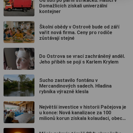
Od suti po parní stříkačku. Hasiči v
Domažlicích získali univerzální
kontejner
Školní obědy v Ostrově bude od září
vařit nová firma. Ceny pro rodiče
zůstávají stejné
Do Ostrova se vrací zachráněný anděl.
Jeho příběh se pojí s Karlem Krylem
Sucho zastavilo fontánu v
Mercandinových sadech. Hladina
rybníka výrazně klesla
Největší investice v historii Pačejova je
u konce: Nová kanalizace za 100
milionů korun získala kolaudaci, obec
uspořádala oslavu