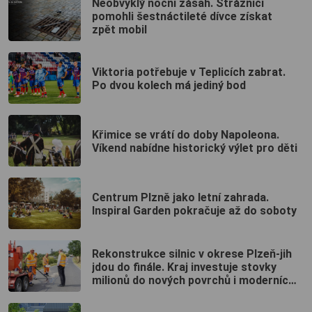
Neobvyklý noční zásah. Strážníci
pomohli šestnáctileté dívce získat
zpět mobil
Viktoria potřebuje v Teplicích zabrat.
Po dvou kolech má jediný bod
Křimice se vrátí do doby Napoleona.
Víkend nabídne historický výlet pro děti
Centrum Plzně jako letní zahrada.
Inspiral Garden pokračuje až do soboty
Rekonstrukce silnic v okrese Plzeň-jih
jdou do finále. Kraj investuje stovky
milionů do nových povrchů i moderních
technologií