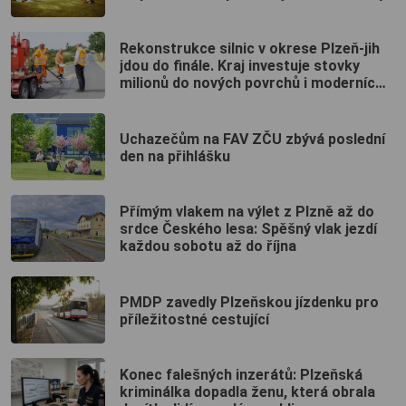
Rekonstrukce silnic v okrese Plzeň-jih
jdou do finále. Kraj investuje stovky
milionů do nových povrchů i moderních
technologií
Uchazečům na FAV ZČU zbývá poslední
den na přihlášku
Přímým vlakem na výlet z Plzně až do
srdce Českého lesa: Spěšný vlak jezdí
každou sobotu až do října
PMDP zavedly Plzeňskou jízdenku pro
příležitostné cestující
Konec falešných inzerátů: Plzeňská
kriminálka dopadla ženu, která obrala