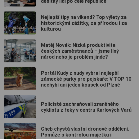
desítky lidí po celé republice
Nejlepší tipy na víkend? Top výlety za
historickými zážitky, za přírodou i za
kulturou
Matěj Novák: Nízká produktivita
českých zaměstnanců – jsme líný
národ nebo je problém jinde?
Portál Kudy z nudy vybral nejlepší
zámecké parky pro pejskaře: V TOP 10
nechybí ani jeden kousek od Plzně
Policisté zachraňovali zraněného
cyklistu z řeky v centru Karlových Varů
Cheb chystá vlastní dronové oddělení.
Pomůže s kontrolou majetku i