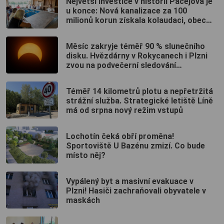
Největší investice v historii Pačejova je
u konce: Nová kanalizace za 100
milionů korun získala kolaudaci, obec
uspořádala oslavu
Měsíc zakryje téměř 90 % slunečního
disku. Hvězdárny v Rokycanech i Plzni
zvou na podvečerní sledování
nebeského divadla
Téměř 14 kilometrů plotu a nepřetržitá
strážní služba. Strategické letiště Líně
má od srpna nový režim vstupů
Lochotín čeká obří proměna!
Sportoviště U Bazénu zmizí. Co bude
místo něj?
Vypálený byt a masivní evakuace v
Plzni! Hasiči zachraňovali obyvatele v
maskách