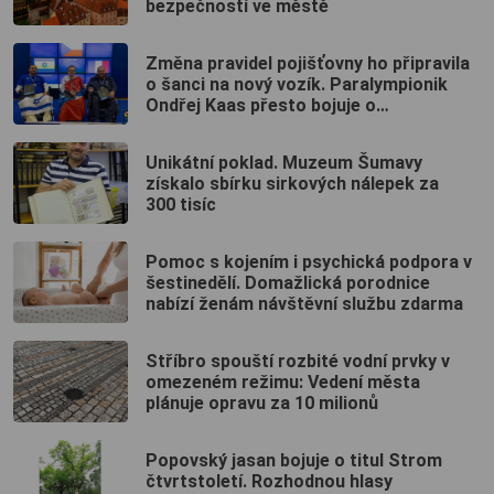
bezpečností ve městě
Změna pravidel pojišťovny ho připravila
o šanci na nový vozík. Paralympionik
Ondřej Kaas přesto bojuje o
soběstačnost
Unikátní poklad. Muzeum Šumavy
získalo sbírku sirkových nálepek za
300 tisíc
Pomoc s kojením i psychická podpora v
šestinedělí. Domažlická porodnice
nabízí ženám návštěvní službu zdarma
Stříbro spouští rozbité vodní prvky v
omezeném režimu: Vedení města
plánuje opravu za 10 milionů
Popovský jasan bojuje o titul Strom
čtvrtstoletí. Rozhodnou hlasy