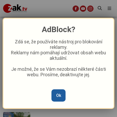
Zpravodajství
AdBlock?
Zdá se, že používáte nástroj pro blokování
Školní obědy v Ostrově bude od září
reklamy.
vařit nová firma. Ceny pro rodiče
Reklamy nám pomáhají udržovat obsah webu
zůstávají stejné
aktuální.
Je možné, že se Vám nezobrazí některé části
Okradl řidiče v Plánici a hned běžel k
webu. Prosíme, deaktivujte jej.
bankomatu. Policie pátrá po muži z
kamerových záznamů
Zahrádkář v Tachově přišel o stromy.
Ok
Vyšetřování policie odhalilo přísně
chráněného viníka