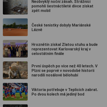
Neobvyklý noční zásah. Strážníci
pomohli šestnáctileté dívce získat
zpět mobil
České tenistky dobyly Mariánské
Lázně
Hroznětín získal Zlatou stuhu a bude
reprezentovat Karlovarský kraj v
celostátním finále
První úspěch po více než 40 letech. V
Plzni se poprvé v novodobé historii
narodili nosálové bělohubí
Viktoria potřebuje v Teplicích zabrat.
Po dvou kolech má jediný bod