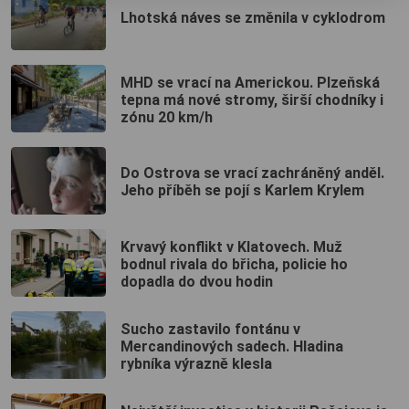
Lhotská náves se změnila v cyklodrom
MHD se vrací na Americkou. Plzeňská
tepna má nové stromy, širší chodníky i
zónu 20 km/h
Do Ostrova se vrací zachráněný anděl.
Jeho příběh se pojí s Karlem Krylem
Krvavý konflikt v Klatovech. Muž
bodnul rivala do břicha, policie ho
dopadla do dvou hodin
Sucho zastavilo fontánu v
Mercandinových sadech. Hladina
rybníka výrazně klesla