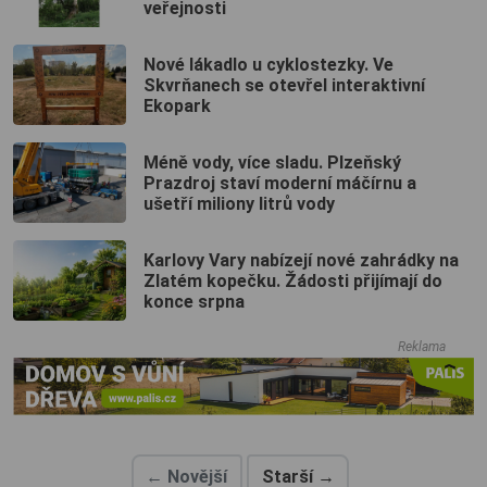
veřejnosti
Nové lákadlo u cyklostezky. Ve
Skvrňanech se otevřel interaktivní
Ekopark
Méně vody, více sladu. Plzeňský
Prazdroj staví moderní máčírnu a
ušetří miliony litrů vody
Karlovy Vary nabízejí nové zahrádky na
Zlatém kopečku. Žádosti přijímají do
konce srpna
Reklama
← Novější
Starší →