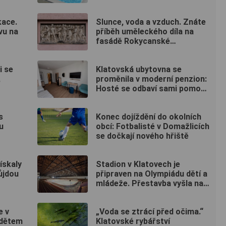
kace.
Slunce, voda a vzduch. Znáte
vu na
příběh uměleckého díla na
fasádě Rokycanské
nemocnice?
i se
Klatovská ubytovna se
,
proměnila v moderní penzion:
Hosté se odbaví sami pomocí
kódu
s
Konec dojíždění do okolních
u
obcí: Fotbalisté v Domažlicích
se dočkají nového hřiště
ískaly
Stadion v Klatovech je
půjdou
připraven na Olympiádu dětí a
mládeže. Přestavba vyšla na
50 milionů
e v
„Voda se ztrácí před očima.“
 dětem
Klatovské rybářství