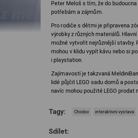
Peter Meloš s tím, že do budoucna se
potřebám a zájmům.
Pro rodiče s dětmi je připravena zó
výrobky z různých materiálů.
Hlavní
možné vytvořit nejrůznější stavby.
mohou v klidu vypít kávu nebo si pop
i playstation.
Zajímavostí je takzvaná MeldiniBan
lidé půjčit LEGO sadu domů a postavi
navíc mohou použité LEGO prodat n
Tagy:
Chodov
interaktivni vystava
Sdílet: