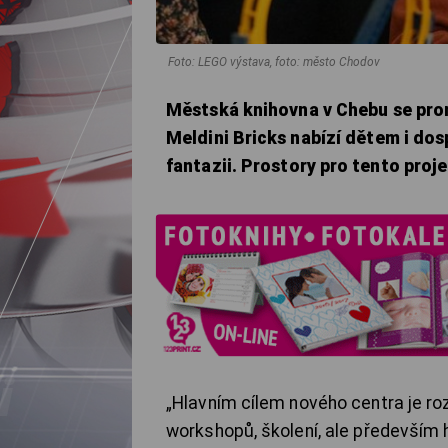
Foto: LEGO výstava, foto: město Chodov
Městská knihovna v Chebu se prom
Meldini Bricks nabízí dětem i dos
fantazii.
Prostory pro tento proj
„Hlavním cílem nového centra je ro
workshopů, školení, ale především h