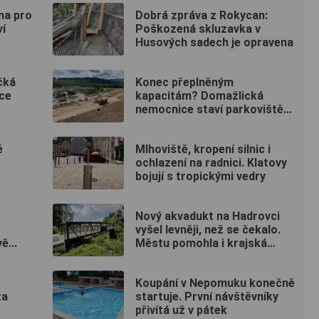
na pro
Dobrá zpráva z Rokycan:
í
Poškozená skluzavka v
Husových sadech je opravena
čká
Konec přeplněným
ce
kapacitám? Domažlická
nemocnice staví parkoviště
pro zaměstnance
ě
Mlhoviště, kropení silnic i
ochlazení na radnici. Klatovy
bojují s tropickými vedry
Nový akvadukt na Hadrovci
vyšel levněji, než se čekalo.
...
Městu pomohla i krajská
dotace
Koupání v Nepomuku konečně
za
startuje. První návštěvníky
přivítá už v pátek