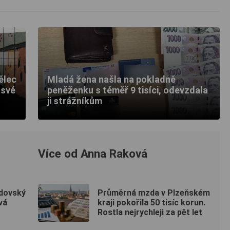
ělec
Mladá žena našla na pokladně
 své
peněženku s téměř 9 tisíci, odevzdala
ji strážníkům
Více od Anna Raková
dovský
Průměrná mzda v Plzeňském
vá
kraji pokořila 50 tisíc korun.
Rostla nejrychleji za pět let