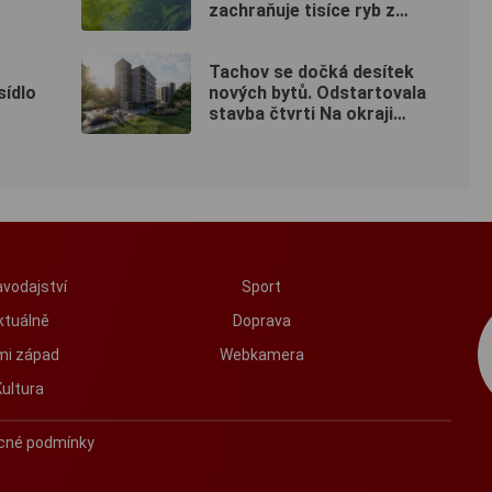
zachraňuje tisíce ryb z
vysychajících rybníků
Tachov se dočká desítek
sídlo
nových bytů. Odstartovala
stavba čtvrti Na okraji
Tachov
vodajství
Sport
ktuálně
Doprava
mi západ
Webkamera
Kultura
cné podmínky