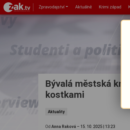
Zpravodajství
Aktuálně
Krimi západ
Bývalá městská kni
kostkami
Aktuality
Od
Anna Raková
–
15. 10. 2025
|
13:23