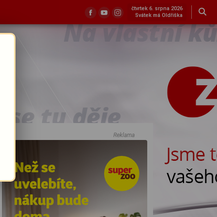
čtvrtek 6. srpna 2026
Svátek má Oldřiška
Reklama