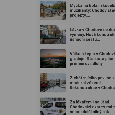
Myčka na kola i zkušeb
muzikanty: Chodov stav
projekty,...
Lávka v Chodově se do
výměny. Nová konstruk
usnadní cestu...
Válka o teplo v Chodov
graduje: Starosta píše
premiérovi, dluhy...
Z chátrajícího pavilonu
moderní zázemí.
Rekonstrukce v Chodově
Za lékařem i na úřad.
Chodovský expres má 
sebou další silný rok