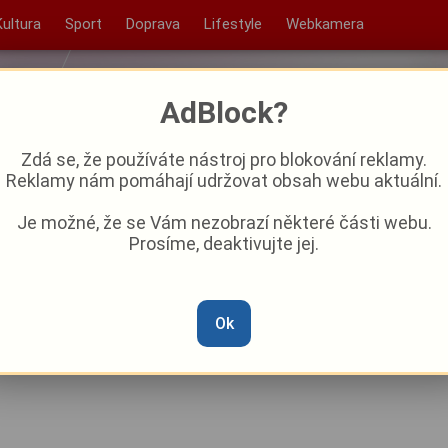
Kultura
Sport
Doprava
Lifestyle
Webkamera
AdBlock?
Zdá se, že používáte nástroj pro blokování reklamy.
Reklamy nám pomáhají udržovat obsah webu aktuální.
Je možné, že se Vám nezobrazí některé části webu.
Prosíme, deaktivujte jej.
hovna v Chodově ožila LEGO
Ok