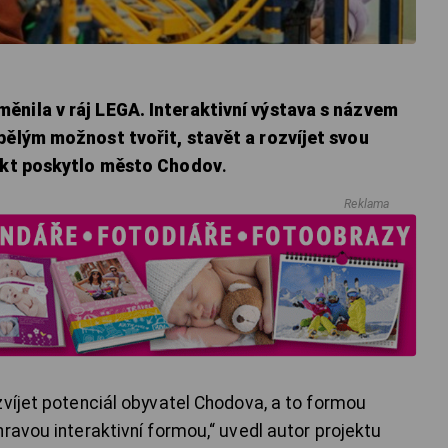
ěnila v ráj LEGA. Interaktivní výstava s názvem
pělým možnost tvořit, stavět a rozvíjet svou
ekt poskytlo město Chodov
.
Reklama
zvíjet potenciál obyvatel Chodova, a to formou
ravou interaktivní formou,“ uvedl autor projektu