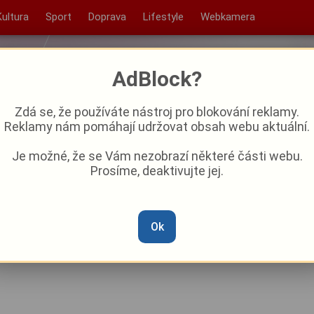
Kultura
Sport
Doprava
Lifestyle
Webkamera
AdBlock?
Zdá se, že používáte nástroj pro blokování reklamy.
Reklamy nám pomáhají udržovat obsah webu aktuální.
Je možné, že se Vám nezobrazí některé části webu.
Prosíme, deaktivujte jej.
 ztrácejí: Kulturní data
d lupou
Ok