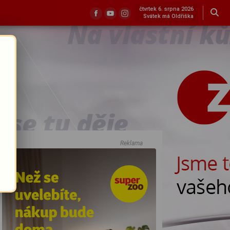
čtvrtek 6. srpna 2026
Svátek má Oldřiška
Reklama