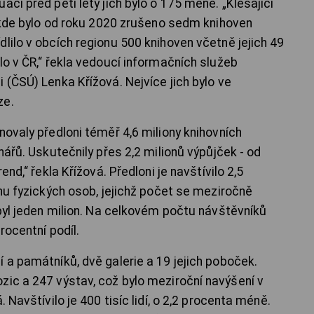
cí před pěti lety jich bylo o 175 méně. „Klesající
, kde bylo od roku 2020 zrušeno sedm knihoven
lilo v obcích regionu 500 knihoven včetně jejich 49
lo v ČR,“ řekla vedoucí informačních služeb
 (ČSÚ) Lenka Křížová. Nejvíce jich bylo ve
ze.
novaly předloni téměř 4,6 miliony knihovních
nářů. Uskutečnily přes 2,2 milionů výpůjček - od
end,“ řekla Křížová. Předloni je navštívilo 2,5
onu fyzických osob, jejichž počet se meziročně
 byl jeden milion. Na celkovém počtu návštěvníků
rocentní podíl.
 a památníků, dvě galerie a 19 jejich poboček.
zic a 247 výstav, což bylo meziroční navýšení v
 Navštívilo je 400 tisíc lidí, o 2,2 procenta méně.