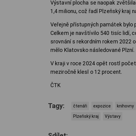
Výstavní plocha se naopak zvětšila
1,4 milionu, což řadí Plzeňský kraj 
Veřejně přístupných památek bylo př
Celkem je navštívilo 540 tisíc lidí, 
srovnání s rekordním rokem 2022 
mělo Klatovsko následované Plzní.
V kraji v roce 2024 opět rostl počet
meziročně klesl o 12 procent.
ČTK
Tagy:
čtenáři
expozice
knihovny
Plzeňský kraj
Výstavy
Sdílet: