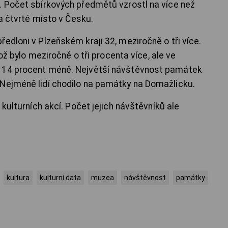
. Počet sbírkových předmětů vzrostl na více než
na čtvrté místo v Česku.
edloni v Plzeňském kraji 32, meziročně o tři více.
což bylo meziročně o tři procenta více, ale ve
o 14 procent méně. Největší návštěvnost památek
 Nejméně lidí chodilo na památky na Domažlicku.
 kulturních akcí. Počet jejich návštěvníků ale
kultura
kulturní data
muzea
návštěvnost
památky