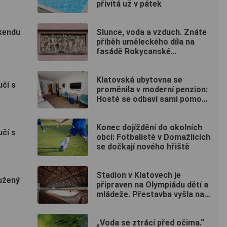
přivítá už v pátek
íkendu
Slunce, voda a vzduch. Znáte
příběh uměleckého díla na
fasádě Rokycanské
nemocnice?
Klatovská ubytovna se
učí s
proměnila v moderní penzion:
Hosté se odbaví sami pomocí
kódu
Konec dojíždění do okolních
učí s
obcí: Fotbalisté v Domažlicích
se dočkají nového hřiště
Stadion v Klatovech je
oužený
připraven na Olympiádu dětí a
mládeže. Přestavba vyšla na
50 milionů
„Voda se ztrácí před očima.“