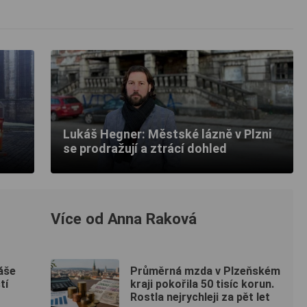
Lukáš Hegner: Městské lázně v Plzni
se prodražují a ztrácí dohled
Více od Anna Raková
áše
Průměrná mzda v Plzeňském
tí
kraji pokořila 50 tisíc korun.
Rostla nejrychleji za pět let