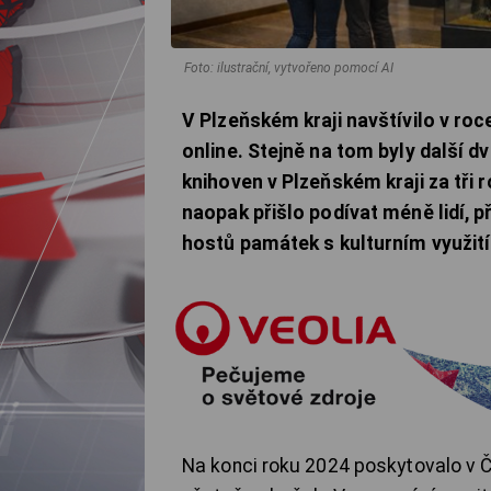
Foto: ilustrační, vytvořeno pomocí AI
V Plzeňském kraji navštívilo v roc
online. Stejně na tom byly další 
knihoven v Plzeňském kraji za tři 
naopak přišlo podívat méně lidí, p
hostů památek s kulturním využití
Na konci roku 2024 poskytovalo v Č