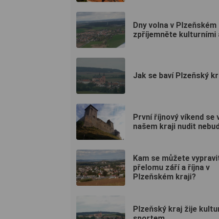
Dny volna v Plzeňském k
zpříjemněte kulturními a
Jak se baví Plzeňský kr
První říjnový víkend se 
našem kraji nudit nebu
Kam se můžete vypravi
přelomu září a října v
Plzeňském kraji?
Plzeňský kraj žije kultu
sportem