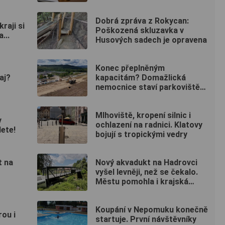
Dobrá zpráva z Rokycan:
raji si
Poškozená skluzavka v
...
Husových sadech je opravena
Konec přeplněným
aj?
kapacitám? Domažlická
nemocnice staví parkoviště
pro zaměstnance
Mlhoviště, kropení silnic i
v
ochlazení na radnici. Klatovy
dete!
bojují s tropickými vedry
t na
Nový akvadukt na Hadrovci
vyšel levněji, než se čekalo.
Městu pomohla i krajská
dotace
Koupání v Nepomuku konečně
rou i
startuje. První návštěvníky