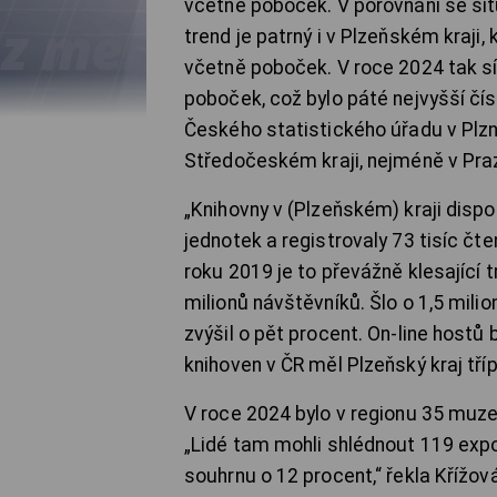
včetně poboček. V porovnání se situa
trend je patrný i v Plzeňském kraji
včetně poboček. V roce 2024 tak síd
poboček, což bylo páté nejvyšší čís
Českého statistického úřadu v Plzni
Středočeském kraji, nejméně v Pra
„Knihovny v (Plzeňském) kraji dispo
jednotek a registrovaly 73 tisíc čte
roku 2019 je to převážně klesající tr
milionů návštěvníků. Šlo o 1,5 mili
zvýšil o pět procent. On-line hostů
knihoven v ČR měl Plzeňský kraj tříp
V roce 2024 bylo v regionu 35 muzeí
„Lidé tam mohli shlédnout 119 expo
souhrnu o 12 procent,“ řekla Křížová.