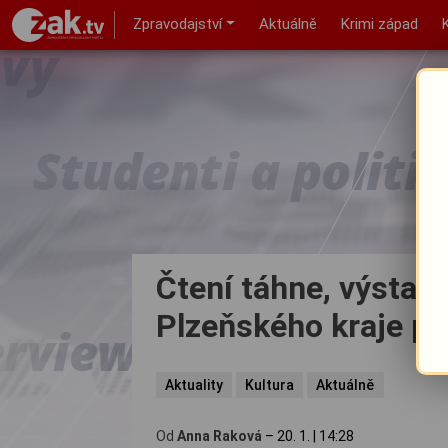
Zpravodajství
Aktuálně
Krimi západ
Čtení táhne, výstavy
Plzeňského kraje po
Aktuality
Kultura
Aktuálně
Od
Anna Raková
–
20. 1.
|
14:28