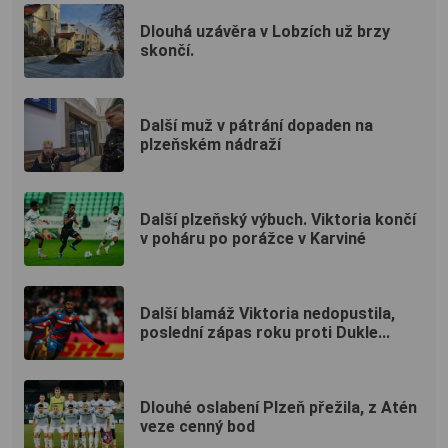
Dlouhá uzávěra v Lobzích už brzy
skončí.
Další muž v pátrání dopaden na
plzeňském nádraží
Další plzeňský výbuch. Viktoria končí
v poháru po porážce v Karviné
Další blamáž Viktoria nedopustila,
poslední zápas roku proti Dukle...
Dlouhé oslabení Plzeň přežila, z Atén
veze cenný bod