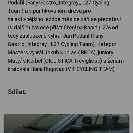
Podařil (Fany Gastro_Integray_ L27 Cycling
Team) a v puntíkovaném dresu pro
nejaktivnějšího jezdce měsíce září se představí
i v dalším závodě příští úterý na Rapidu. Závod
tedy zaslouženě vyhrál Jan Podařil (Fany
Gastro_Integray_ L27 Cycling Team). Kategorii
Masters vyhrál Jakub Kubias ( RKCA), juniory
Matyáš Korbel (CICLISTICA Trevigliese) a ženám
kralovala Hana Rugovac (VIF CYCLING TEAM).
Sdílet: