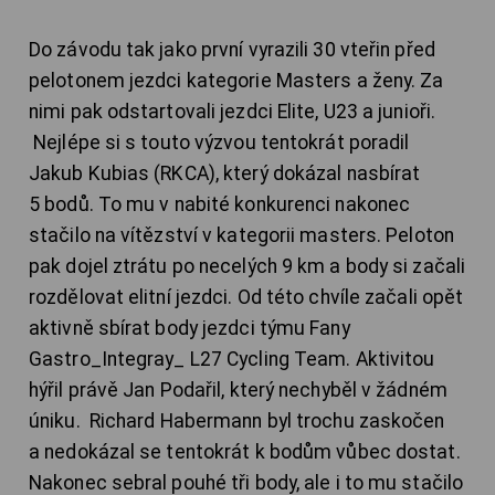
Do závodu tak jako první vyrazili 30 vteřin před
pelotonem jezdci kategorie Masters a ženy. Za
nimi pak odstartovali jezdci Elite, U23 a junioři.
Nejlépe si s touto výzvou tentokrát poradil
Jakub Kubias (RKCA), který dokázal nasbírat
5 bodů. To mu v nabité konkurenci nakonec
stačilo na vítězství v kategorii masters. Peloton
pak dojel ztrátu po necelých 9 km a body si začali
rozdělovat elitní jezdci. Od této chvíle začali opět
aktivně sbírat body jezdci týmu Fany
Gastro_Integray_ L27 Cycling Team. Aktivitou
hýřil právě Jan Podařil, který nechyběl v žádném
úniku. Richard Habermann byl trochu zaskočen
a nedokázal se tentokrát k bodům vůbec dostat.
Nakonec sebral pouhé tři body, ale i to mu stačilo