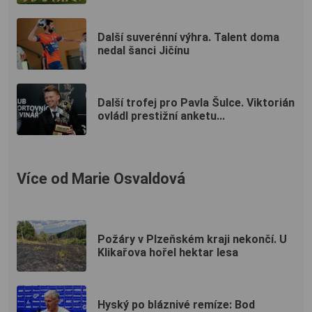
Další suverénní výhra. Talent doma
nedal šanci Jičínu
Další trofej pro Pavla Šulce. Viktorián
ovládl prestižní anketu...
Více od Marie Osvaldová
Požáry v Plzeňském kraji nekončí. U
Klikařova hořel hektar lesa
Hyský po bláznivé remíze: Bod