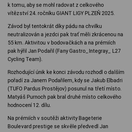
k tomu, aby se mohl radovat z celkového
vítězství 24. ročníku GIANT LIGY PLZEŇ 2025.
Závod byl tentokrát díky pádu na chvilku
neutralizován a jezdci pak trať měli zkrácenou na
55 km. Aktivitou v bodovačkách a na prémiích
pak hýřil Jan Podařil (Fany Gastro_Integray_ L27
Cycling Team).
Rozhodující únik ke konci závodu rozhodl o dalším
pořadí za Janem Podařilem, kdy se Jakub Elbadri
(TUFO Pardus Prostějov) posunul na třetí místo.
Matyáš Purnoch pak bral druhé místo celkového
hodnocení 12. dílu.
Na prémiích v soutěži aktivity Bageterie
Boulevard prestige se skvěle předvedl Jan