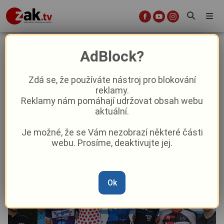
Další díl cyklistické Giant ligy ovládl
AdBlock?
Jan Podařil
Zdá se, že používáte nástroj pro blokování
reklamy.
Sport
Reklamy nám pomáhají udržovat obsah webu
aktuální.
Od
Marie Osvaldová
–
4. 9. 2025
|
11:18
Je možné, že se Vám nezobrazí některé části
webu. Prosíme, deaktivujte jej.
Ok