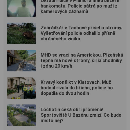
Okradl řidiče v Plánici a hned běžel k
bankomatu. Policie pátrá po muži z
kamerových záznamů
Zahrádkář v Tachově přišel o stromy.
Vyšetřování policie odhalilo přísně
chráněného viníka
MHD se vrací na Americkou. Plzeňská
tepna má nové stromy, širší chodníky
i zónu 20 km/h
Krvavý konflikt v Klatovech. Muž
bodnul rivala do břicha, policie ho
dopadla do dvou hodin
Lochotín čeká obří proměna!
Sportoviště U Bazénu zmizí. Co bude
místo něj?