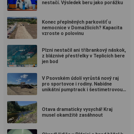
nestačí. Výsledek beru jako porážku
Konec přeplněných parkovišť u
nemocnice v Domažlicích? Kapacita
vzroste o polovinu
Plzni nestačil ani tříbrankový náskok,
z bláznivé přestřelky v Teplicích bere
jen bod
V Psovském údolí vyrůstá nový raj
pro sportovce i rodiny. Nabídne
unikátní pumptrack i šestimetrovou
vyhlídku
Otava dramaticky vysychá! Kraj
musel okamžitě zasáhnout