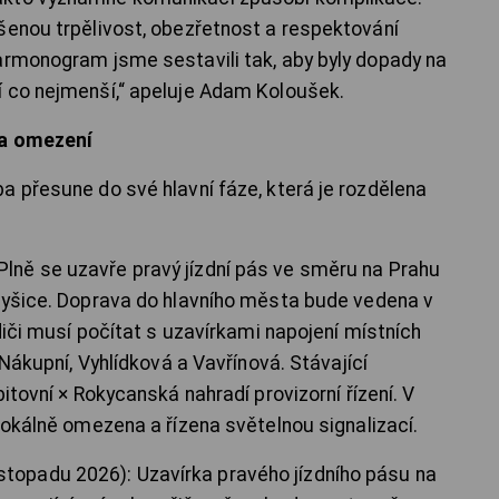
šenou trpělivost, obezřetnost a respektování
armonogram jsme sestavili tak, aby byly dopady na
í co nejmenší,“ apeluje Adam Koloušek.
 a omezení
a přesune do své hlavní fáze, která je rozdělena
): Plně se uzavře pravý jízdní pás ve směru na Prahu
yšice. Doprava do hlavního města bude vedena v
iči musí počítat s uzavírkami napojení místních
Nákupní, Vyhlídková a Vavřínová. Stávající
tovní × Rokycanská nahradí provizorní řízení. V
okálně omezena a řízena světelnou signalizací.
 listopadu 2026): Uzavírka pravého jízdního pásu na