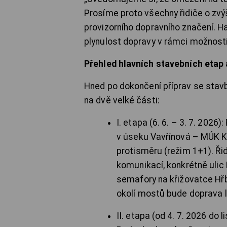
Prosíme proto všechny řidiče o zvý
provizorního dopravního značení. H
plynulost dopravy v rámci možnost
Přehled hlavních stavebních etap
Hned po dokončení příprav se stavb
na dvě velké části:
I. etapa (6. 6. – 3. 7. 2026
v úseku Vavřínová – MÚK K
protisměru (režim 1+1). Řid
komunikací, konkrétně ulic 
semafory na křižovatce Hřbi
okolí mostů bude doprava l
II. etapa (od 4. 7. 2026 do