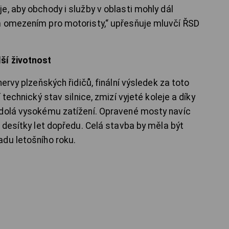
e, aby obchody i služby v oblasti mohly dál
m omezením pro motoristy,“ upřesňuje mluvčí ŘSD
ší životnost
ervy plzeňských řidičů, finální výsledek za toto
 technický stav silnice, zmizí vyjeté koleje a díky
odolá vysokému zatížení. Opravené mosty navíc
 desítky let dopředu. Celá stavba by měla být
du letošního roku.