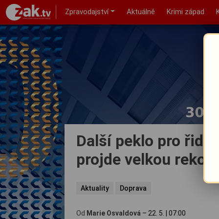
Zpravodajství
Aktuálně
Krimi západ
Další peklo pro řidi
projde velkou rekon
Aktuality
Doprava
Od
Marie Osvaldová
–
22. 5.
|
07:00