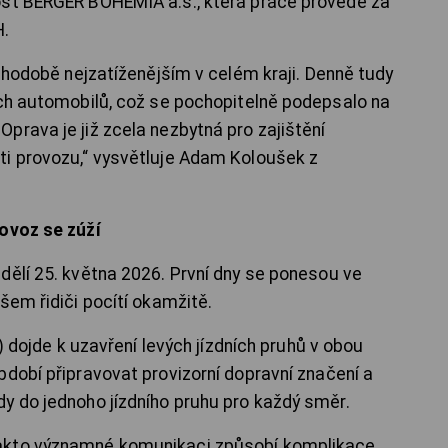
ost BERGER BOHEMIA a.s., která práce provede za
H.
ouhodobě nejzatíženějším v celém kraji. Denně tudy
ích automobilů, což se pochopitelně podepsalo na
prava je již zcela nezbytná pro zajištění
ti provozu,“ vysvětluje Adam Koloušek z
rovoz se zúží
dělí 25. května 2026. První dny se ponesou ve
šem řidiči pocítí okamžitě.
6) dojde k uzavření levých jízdních pruhů v obou
bdobí připravovat provizorní dopravní značení a
y do jednoho jízdního pruhu pro každý směr.
akto významné komunikaci způsobí komplikace.