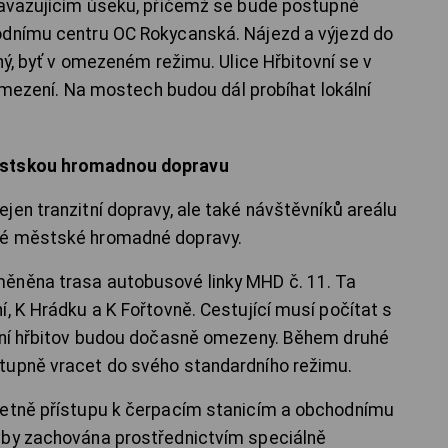
avazujícím úseku, přičemž se bude postupně
dnímu centru OC Rokycanská. Nájezd a výjezd do
ný, byť v omezeném režimu. Ulice Hřbitovní se v
omezení. Na mostech budou dál probíhat lokální
městskou hromadnou dopravu
jen tranzitní dopravy, ale také návštěvníků areálu
ké městské hromadné dopravy.
ěněna trasa autobusové linky MHD č. 11. Ta
, K Hrádku a K Fořtovně. Cestující musí počítat s
ední hřbitov budou dočasně omezeny. Během druhé
tupně vracet do svého standardního režimu.
četně přístupu k čerpacím stanicím a obchodnímu
vby zachována prostřednictvím speciálně