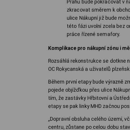
Prahu bude pokračovat v n
zkracovat směrem k obcho
ulice Nákupní již bude mož
této fázi uvolní zcela bez 
práce řízené semafory.
Komplikace pro nákupní zónu i 
Rozsáhlá rekonstrukce se dotkne ne
OC Rokycanská a uživatelů plzeňs
Během první etapy bude výrazně zm
pojede objížďkou přes ulice Nákupní
tím, že zastávky Hřbitovní a Ústř
etapy se pak linky MHD začnou pos
„Dopravní obsluha celého území, v
centru, zůstane po celou dobu sta