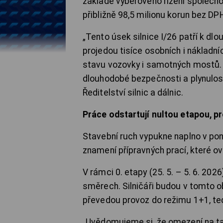
základě výběrového řízení společn
přibližně 98,5 milionu korun bez DP
„Tento úsek silnice I/26 patří k dl
projedou tisíce osobních i nákladn
stavu vozovky i samotných mostů. O
dlouhodobé bezpečnosti a plynulos
Ředitelství silnic a dálnic.
Práce odstartují nultou etapou, p
Stavební ruch vypukne naplno v pon
znamení přípravných prací, které ov
V rámci 0. etapy (25. 5. – 5. 6. 202
směrech. Silničáři budou v tomto o
převedou provoz do režimu 1+1, ted
„Uvědomujeme si, že omezení na t