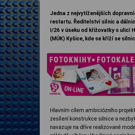
Jedna z nejvytíženějších dopravn
restartu. Ředitelství silnic a dálni
I/26 v úseku od křižovatky s ulicí
(MÚK) Kyšice, kde se kříží se silnic
Hlavním cílem ambiciózního projekt
zesílení konstrukce silnice a nezb
navazuje na dříve realizované moder