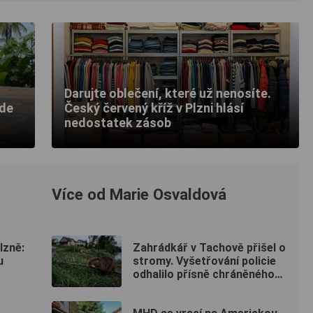
Darujte oblečení, které už nenosíte.
kde
Český červený kříž v Plzni hlásí
nedostatek zásob
Více od Marie Osvaldová
lzně:
Zahrádkář v Tachově přišel o
u
stromy. Vyšetřování policie
odhalilo přísně chráněného
viníka