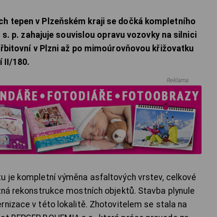
ích tepen v Plzeňském kraji se dočká kompletního
c s. p. zahajuje souvislou opravu vozovky na silnici
 Hřbitovní v Plzni až po mimoúrovňovou křižovatku
í II/180.
Reklama
u je kompletní výměna asfaltových vrstev, celkové
ytná rekonstrukce mostních objektů. Stavba plynule
nizace v této lokalitě. Zhotovitelem se stala na