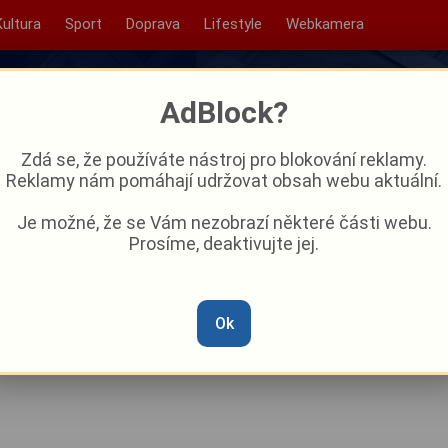
Kultura
Sport
Doprava
Lifestyle
Webkamera
AdBlock?
Zdá se, že používáte nástroj pro blokování reklamy.
Reklamy nám pomáhají udržovat obsah webu aktuální.
Je možné, že se Vám nezobrazí některé části webu.
Prosíme, deaktivujte jej.
če? Klíčová tepna Plzně
strukcí
Ok