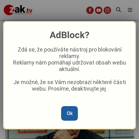
Hořký konec, neskrýval zklamání
AdBlock?
po vyrovnání Teplice last minute
kouč Koubek
Zdá se, že používáte nástroj pro blokování
reklamy.
Reklamy nám pomáhají udržovat obsah webu
Sport
aktuální.
Je možné, že se Vám nezobrazí některé části
Od
Marie Osvaldová
–
6. 12. 2024
|
08:49
webu. Prosíme, deaktivujte jej.
Ok