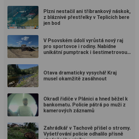
Plzni nestačil ani tříbrankový náskok,
z bláznivé přestřelky v Teplicích bere
jen bod
V Psovském údolí vyrůstá nový raj
pro sportovce i rodiny. Nabídne
unikátní pumptrack i šestimetrovou
vyhlídku
Otava dramaticky vysychá! Kraj
musel okamžitě zasáhnout
Okradl řidiče v Plánici a hned běžel k
bankomatu. Policie pátrá po muži z
kamerových záznamů
Zahrádkář v Tachově přišel o stromy.
Vyšetřování policie odhalilo přísně