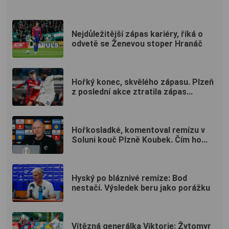
Nejdůležitější zápas kariéry, říká o
odvetě se Ženevou stoper Hranáč
Hořký konec, skvělého zápasu. Plzeň
z poslední akce ztratila zápas...
Hořkosladké, komentoval remízu v
Soluni kouč Plzně Koubek. Čím ho...
Hyský po bláznivé remíze: Bod
nestačí. Výsledek beru jako porážku
Vítězná generálka Viktorie: Žytomyr