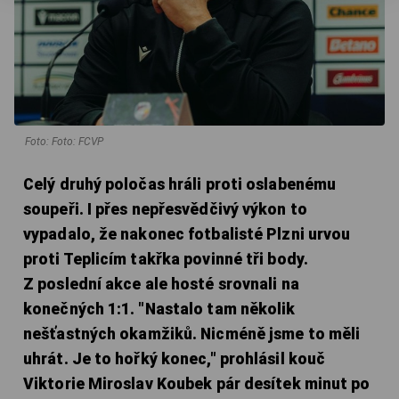
Foto: Foto: FCVP
Celý druhý poločas hráli proti oslabenému
soupeři. I přes nepřesvědčivý výkon to
vypadalo, že nakonec fotbalisté Plzni urvou
proti Teplicím takřka povinné tři body.
Z poslední akce ale hosté srovnali na
konečných 1:1. "Nastalo tam několik
nešťastných okamžiků. Nicméně jsme to měli
uhrát. Je to hořký konec," prohlásil kouč
Viktorie Miroslav Koubek pár desítek minut po