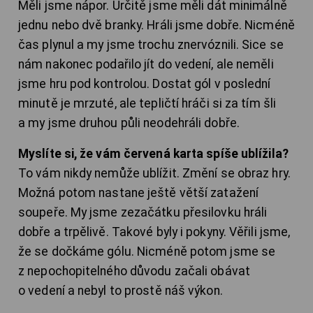
Měli jsme nápor. Určitě jsme měli dát minimálně
jednu nebo dvě branky. Hráli jsme dobře. Nicméně
čas plynul a my jsme trochu znervóznili. Sice se
nám nakonec podařilo jít do vedení, ale neměli
jsme hru pod kontrolou. Dostat gól v poslední
minutě je mrzuté, ale tepličtí hráči si za tím šli
a my jsme druhou půli neodehráli dobře.
Myslíte si, že vám červená karta spíše ublížila?
To vám nikdy nemůže ublížit. Změní se obraz hry.
Možná potom nastane ještě větší zatažení
soupeře. My jsme zezačátku přesilovku hráli
dobře a trpělivě. Takové byly i pokyny. Věřili jsme,
že se dočkáme gólu. Nicméně potom jsme se
z nepochopitelného důvodu začali obávat
o vedení a nebyl to prostě náš výkon.