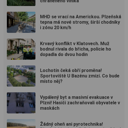
chráněného viníka
MHD se vrací na Americkou. Plzeňská
tepna má nové stromy, širší chodníky
i zónu 20 km/h
Krvavý konflikt v Klatovech. Muž
bodnul rivala do břicha, policie ho
dopadla do dvou hodin
Lochotín čeká obří proměna!
Sportoviště U Bazénu zmizí. Co bude
místo něj?
Vypálený byt a masivní evakuace v
Plzni! Hasiči zachraňovali obyvatele v
maskách
Žádný oheň ani pyrotechnika!