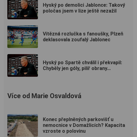
Hyský po demolici Jablonce: Takový
poločas jsem v lize ještě nezažil
Vítězná rozlučka s fanoušky, Plzeň
deklasovala zoufalý Jablonec
Hyský po Spartě chválil i překvapil:
Chyběly jen góly, pilíř obrany...
Více od Marie Osvaldová
Konec přeplněných parkovišť u
nemocnice v Domažlicích? Kapacita
vzroste o polovinu