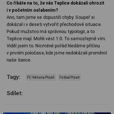
Co říkáte na to, že vás Teplice dokázali ohrozit
i v početním oslabením?
Ano, tam jsme se dopustili chyby. Soupeř si
dokázal i v deseti vytvořit přechodové situace.
Pokud mužstvo má správnou typologii, a to
Teplice mají. Mohli vést 1:0. To samozřejmě vím.
Viděl jsem to. Nicméně pořád hledáme příčinu
v prvním poločase, kde jsme nedokázali proměnit
naše šance.
Tagy:
FC Viktoria Plzeň
Fotbal Plzeň
Sdílet: