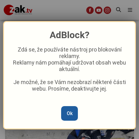
Problém pro Škodovku. Padla už
AdBlock?
pošesté v řadě a zůstává poslední
Zdá se, že používáte nástroj pro blokování
reklamy.
Sport
Reklamy nám pomáhají udržovat obsah webu
aktuální.
Od
Marie Osvaldová
–
18. 10. 2024
|
17:59
Je možné, že se Vám nezobrazí některé části
webu. Prosíme, deaktivujte jej.
Ok