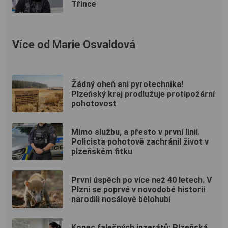
Třince
Více od Marie Osvaldová
Žádný oheň ani pyrotechnika!
Plzeňský kraj prodlužuje protipožární
pohotovost
Mimo službu, a přesto v první linii.
Policista pohotově zachránil život v
plzeňském fitku
První úspěch po více než 40 letech. V
Plzni se poprvé v novodobé historii
narodili nosálové bělohubí
Konec falešných inzerátů: Plzeňská