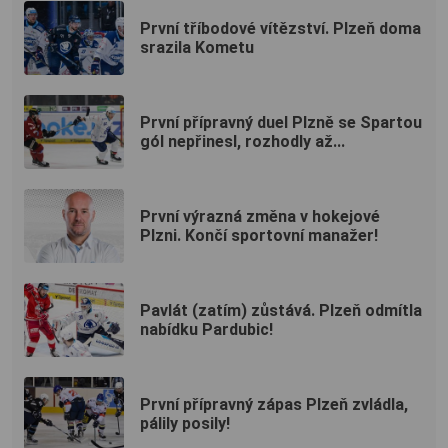
První tříbodové vítězství. Plzeň doma
srazila Kometu
První přípravný duel Plzně se Spartou
gól nepřinesl, rozhodly až...
První výrazná změna v hokejové
Plzni. Končí sportovní manažer!
Pavlát (zatím) zůstává. Plzeň odmítla
nabídku Pardubic!
První přípravný zápas Plzeň zvládla,
pálily posily!