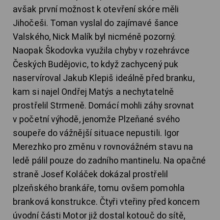
avšak první možnost k otevření skóre měli
Jihočeši. Toman vyslal do zajímavé šance
Valského, Nick Malík byl nicméně pozorný.
Naopak Škodovka využila chyby v rozehrávce
Českých Budějovic, to když zachycený puk
naservíroval Jakub Klepiš ideálně před branku,
kam si najel Ondřej Matýs a nechytatelně
prostřelil Strmeně. Domácí mohli záhy srovnat
v početní výhodě, jenomže Plzeňané svého
soupeře do vážnější situace nepustili. Igor
Merezhko pro změnu v rovnovážném stavu na
ledě pálil pouze do zadního mantinelu. Na opačné
straně Josef Koláček dokázal prostřelil
plzeňského brankáře, tomu ovšem pomohla
branková konstrukce. Čtyři vteřiny před koncem
úvodní části Motor již dostal kotouč do sítě,