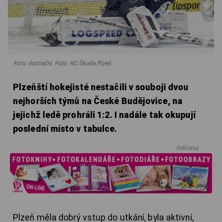
Foto: ilustrační. Foto: HC Škoda Plzeň
Plzeňští hokejisté nestačili v souboji dvou
nejhorších týmů na České Budějovice, na
jejichž ledě prohráli 1:2. I nadále tak okupují
poslední místo v tabulce.
Reklama
Plzeň měla dobrý vstup do utkání, byla aktivní,