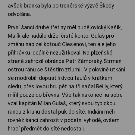
avšak branka byla po trenérské výzvě Škody
odvolána.
První šanci druhé třetiny měl budějovický Kašík,
Malík ale nadále držel čisté konto. Gulaš pro
změnu nabízel kotouč Olesenovi, ten ale jeho
přihrávku ideálně nezužitkoval. Na plzeňské
straně zahrozil obránce Petr Zámorský, Strmeň
ostrou ránu se štěstím ztlumil. V polovině utkání
se modrobílí dopustili dvou faulů v krátkém
sledu, přesilovou hru pět na tři načal Reilly, který
mířil pouze do břevna. Vše tak nakonec na sebe
vzal kapitán Milan Gulaš, který svou typickou
ranou z kruhu dostal puk do sítě. Indiáni měli
rovněž šanci zahrozit v početní výhodě, ovšem
hrací předmět do sítě nedostali.