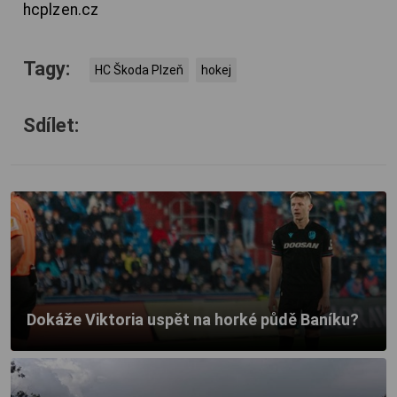
hcplzen.cz
Tagy:
HC Škoda Plzeň
hokej
Sdílet:
Dokáže Viktoria uspět na horké půdě Baníku?