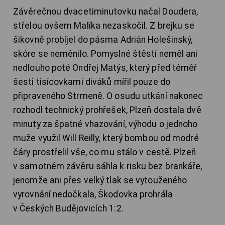
Závěrečnou dvacetiminutovku načal Doudera,
střelou ovšem Malíka nezaskočil. Z brejku se
šikovně probíjel do pásma Adrián Holešinský,
skóre se neměnilo. Pomyslné štěstí neměl ani
nedlouho poté Ondřej Matýs, který před téměř
šesti tisícovkami diváků mířil pouze do
připraveného Strmeně. O osudu utkání nakonec
rozhodl technický prohřešek, Plzeň dostala dvě
minuty za špatné vhazování, výhodu o jednoho
muže využil Will Reilly, který bombou od modré
čáry prostřelil vše, co mu stálo v cestě. Plzeň
v samotném závěru sáhla k risku bez brankáře,
jenomže ani přes velký tlak se vytouženého
vyrovnání nedočkala, Škodovka prohrála
v Českých Budějovicích 1:2.