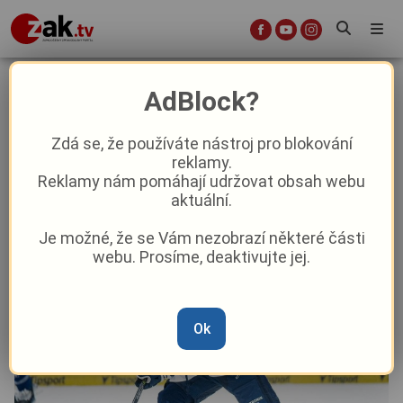
Hokejový útočník Šiler jde po
AdBlock?
zranění hostovat do Sokolova
Zdá se, že používáte nástroj pro blokování
reklamy.
Sport
Aktuálně
Reklamy nám pomáhají udržovat obsah webu
aktuální.
Od
Marie Osvaldová
–
5. 11. 2025
|
12:08
Je možné, že se Vám nezobrazí některé části
webu. Prosíme, deaktivujte jej.
Ok