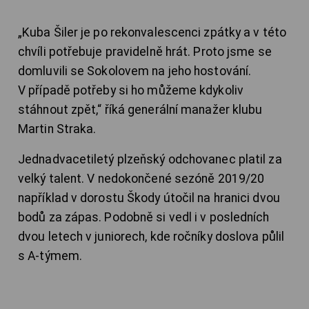
„Kuba Šiler je po rekonvalescenci zpátky a v této
chvíli potřebuje pravidelně hrát. Proto jsme se
domluvili se Sokolovem na jeho hostování.
V případě potřeby si ho můžeme kdykoliv
stáhnout zpět,“ říká generální manažer klubu
Martin Straka.
Jednadvacetiletý plzeňský odchovanec platil za
velký talent. V nedokončené sezóně 2019/20
například v dorostu Škody útočil na hranici dvou
bodů za zápas. Podobně si vedl i v posledních
dvou letech v juniorech, kde ročníky doslova půlil
s A-týmem.