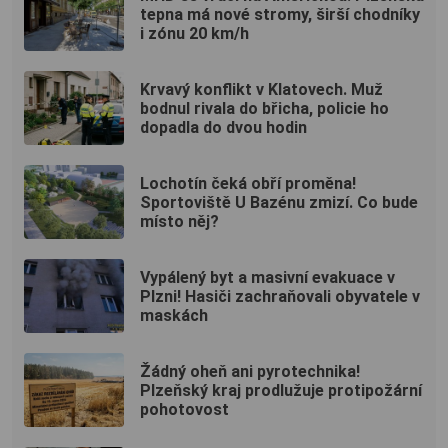
tepna má nové stromy, širší chodníky
i zónu 20 km/h
Krvavý konflikt v Klatovech. Muž
bodnul rivala do břicha, policie ho
dopadla do dvou hodin
Lochotín čeká obří proměna!
Sportoviště U Bazénu zmizí. Co bude
místo něj?
Vypálený byt a masivní evakuace v
Plzni! Hasiči zachraňovali obyvatele v
maskách
Žádný oheň ani pyrotechnika!
Plzeňský kraj prodlužuje protipožární
pohotovost