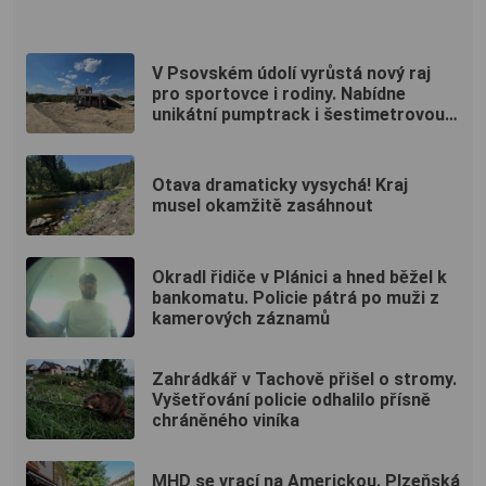
V Psovském údolí vyrůstá nový raj
pro sportovce i rodiny. Nabídne
unikátní pumptrack i šestimetrovou
vyhlídku
Otava dramaticky vysychá! Kraj
musel okamžitě zasáhnout
Okradl řidiče v Plánici a hned běžel k
bankomatu. Policie pátrá po muži z
kamerových záznamů
Zahrádkář v Tachově přišel o stromy.
Vyšetřování policie odhalilo přísně
chráněného viníka
MHD se vrací na Americkou. Plzeňská