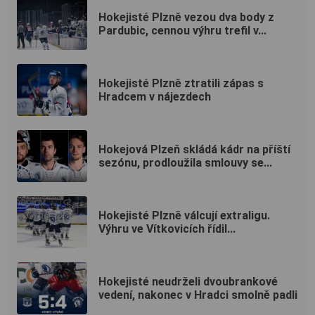
Hokejisté Plzně vezou dva body z
Pardubic, cennou výhru trefil v...
Hokejisté Plzně ztratili zápas s
Hradcem v nájezdech
Hokejová Plzeň skládá kádr na příští
sezónu, prodloužila smlouvy se...
Hokejisté Plzně válcují extraligu.
Výhru ve Vítkovicích řídil...
Hokejisté neudrželi dvoubrankové
vedení, nakonec v Hradci smolně padli