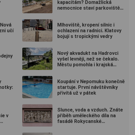
y
kapacitám? Domažlická
nemocnice staví parkoviště
pro zaměstnance
 Nová
Mlhoviště, kropení silnic i
zni učí
ochlazení na radnici. Klatovy
bojují s tropickými vedry
Nový akvadukt na Hadrovci
odejny
vyšel levněji, než se čekalo.
Městu pomohla i krajská
dotace
y
Koupání v Nepomuku konečně
notky:
startuje. První návštěvníky
přivítá už v pátek
Slunce, voda a vzduch. Znáte
ie v
příběh uměleckého díla na
..
fasádě Rokycanské
nemocnice?