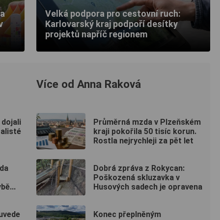
va
Velká podpora pro cestovní ruch:
v
Karlovarský kraj podpoří desítky
projektů napříč regionem
Více od Anna Raková
dojali
Průměrná mzda v Plzeňském
alisté
kraji pokořila 50 tisíc korun.
Rostla nejrychleji za pět let
oda
Dobrá zpráva z Rokycan:
Poškozená skluzavka v
bě...
Husových sadech je opravena
 uvede
Konec přeplněným