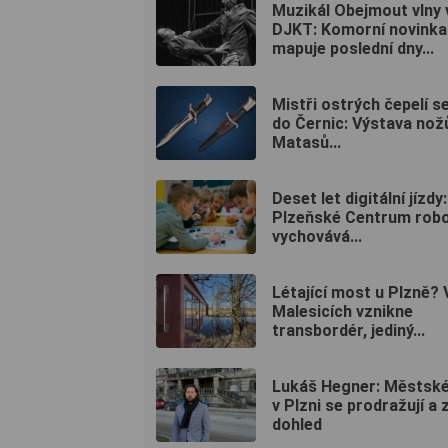
Muzikál Obejmout vlny 
DJKT: Komorní novinka
mapuje poslední dny...
Mistři ostrých čepelí se
do Černic: Výstava nož
Matasů...
Deset let digitální jízdy:
Plzeňské Centrum robo
vychovává...
Létající most u Plzně? 
Malesicích vznikne
transbordér, jediný...
Lukáš Hegner: Městské
v Plzni se prodražují a 
dohled