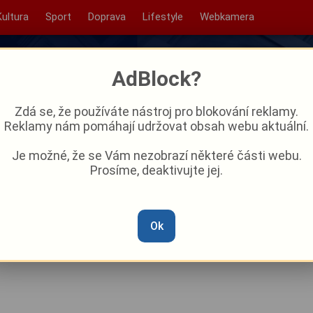
Kultura
Sport
Doprava
Lifestyle
Webkamera
AdBlock?
Zdá se, že používáte nástroj pro blokování reklamy.
Reklamy nám pomáhají udržovat obsah webu aktuální.
Je možné, že se Vám nezobrazí některé části webu.
Prosíme, deaktivujte jej.
tr duní metalem. Metalfest
Accept i brazilská Sepultura
Ok