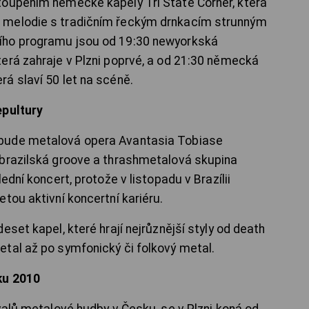
toupením německé kapely Tri State Corner, která
 melodie s tradičním řeckým drnkacím strunným
ího programu jsou od 19:30 newyorkská
erá zahraje v Plzni poprvé, a od 21:30 německá
á slaví 50 let na scéně.
epultury
bude metalová opera Avantasia Tobiase
 brazilská groove a thrashmetalová skupina
ední koncert, protože v listopadu v Brazílii
tou aktivní koncertní kariéru.
eset kapel, které hrají nejrůznější styly od death
tal až po symfonický či folkový metal.
ku 2010
valů metalové hudby v Česku, se v Plzni koná od