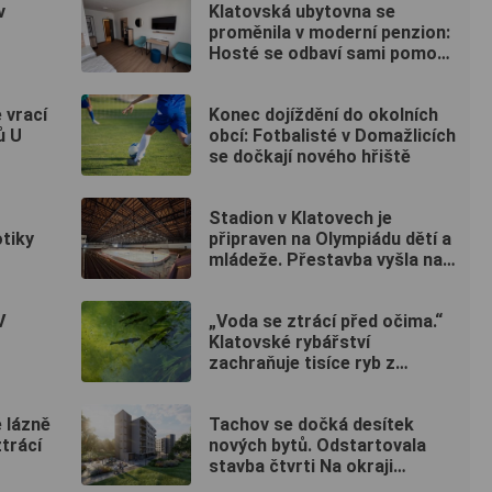
v
Klatovská ubytovna se
proměnila v moderní penzion:
Hosté se odbaví sami pomocí
kódu
 vrací
Konec dojíždění do okolních
ů U
obcí: Fotbalisté v Domažlicích
se dočkají nového hřiště
Stadion v Klatovech je
tiky
připraven na Olympiádu dětí a
mládeže. Přestavba vyšla na
50 milionů
V
„Voda se ztrácí před očima.“
Klatovské rybářství
zachraňuje tisíce ryb z
vysychajících rybníků
 lázně
Tachov se dočká desítek
ztrácí
nových bytů. Odstartovala
stavba čtvrti Na okraji
Tachov