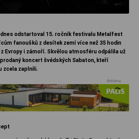
dnes odstartoval 15. ročník festivalu Metalfest
sícům fanoušků z desítek zemí více než 35 hodin
 z Evropy i zámoří. Skvělou atmosféru odpálila už
yprodaný koncert švédských Sabaton, kteří
 zcela zaplnili.
Reklama
cept