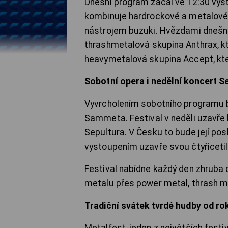
Dnešní program začal ve 12:30 vys
kombinuje hardrockové a metalové
nástrojem buzuki. Hvězdami dnešn
thrashmetalová skupina Anthrax, kt
heavymetalová skupina Accept, kter
Sobotní opera i nedělní koncert S
Vyvrcholením sobotního programu 
Sammeta. Festival v neděli uzavře
Sepultura. V Česku to bude její posl
vystoupením uzavře svou čtyřicetile
Festival nabídne každý den zhruba d
metalu přes power metal, thrash me
Tradiční svátek tvrdé hudby od ro
Metalfest, jeden z největších festi