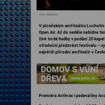
Foto: Metalfest
V plzeňském amfiteátru Lochotín 
Open Air. Až do neděle nabídne ti
živé tvrdé hudby v podání 25 kapel
středeční předzvěst festivalu – v
největší přírodní amfiteátr v Česku
Premiéra Anthrax i padesátiny Ac