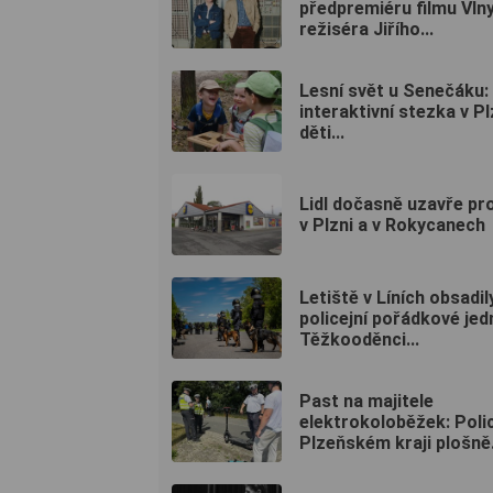
předpremiéru filmu Vln
režiséra Jiřího...
Lesní svět u Senečáku:
interaktivní stezka v Pl
děti...
Lidl dočasně uzavře pr
v Plzni a v Rokycanech
Letiště v Líních obsadil
policejní pořádkové jed
Těžkooděnci...
Past na majitele
elektrokoloběžek: Polic
Plzeňském kraji plošně.