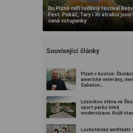
Do Plzně míří rodinný festival Bez
Fest. Pokáč, Tary i 30 atrakcí jsou 
ceně vstupenky
Související články
Plzeň v kostce: Školáci 
americké veterány, met
Sabaton...
Lezeckou stěna ve Šk
sport parku čeká
modernizace. Kvůli stav
Lochotínský amfiteátr