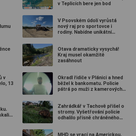
v Teplicích bere jen bod
V Psovském údolí vyrůstá
hlumu
nový raj pro sportovce i
rodiny. Nabídne unikátní
pumptrack i šestimetrovou
vyhlídku
věnce
Otava dramaticky vysychá!
Kraj musel okamžitě
zasáhnout
ů v
Okradl řidiče v Plánici a hned
lo, 13
běžel k bankomatu. Policie
pátrá po muži z kamerových
záznamů
Zahrádkář v Tachově přišel o
čku.
stromy. Vyšetřování policie
ali...
odhalilo přísně chráněného
viníka
MHD se vrací na Americkou.