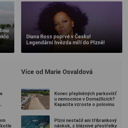
vbou
eklo
Diana Ross poprvé v Česku!
Legendární hvězda míří do Plzně!
Více od Marie Osvaldová
se
Konec přeplněných parkovišť
u nemocnice v Domažlicích?
.
Kapacita vzroste o polovinu
dem
Plzni nestačil ani tříbrankový
 kotle
náskok, z bláznivé přestřelky