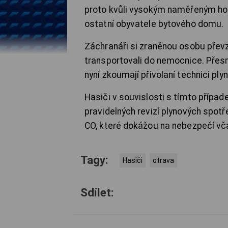
proto kvůli vysokým naměřeným ho
ostatní obyvatele bytového domu.
Záchranáři si zraněnou osobu převzal
transportovali do nemocnice. Přesn
nyní zkoumají přivolaní technici pl
Hasiči v souvislosti s tímto přípa
pravidelných revizí plynových spot
CO, které dokážou na nebezpečí vč
Tagy:
Hasiči
otrava
Sdílet: