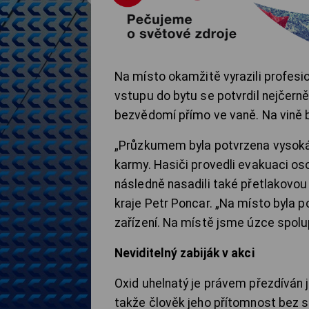
Na místo okamžitě vyrazili profesio
vstupu do bytu se potvrdil nejčerně
bezvědomí přímo ve vaně. Na vině b
„Průzkumem byla potvrzena vysoká 
karmy. Hasiči provedli evakuaci oso
následně nasadili také přetlakovou
kraje Petr Poncar. „Na místo byla 
zařízení. Na místě jsme úzce spolu
Neviditelný zabiják v akci
Oxid uhelnatý je právem přezdíván j
takže člověk jeho přítomnost bez s