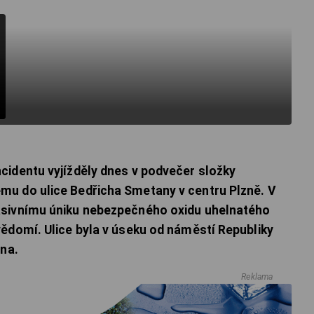
cidentu vyjížděly dnes v podvečer složky
u do ulice Bedřicha Smetany v centru Plzně. V
asivnímu úniku nebezpečného oxidu uhelnatého
ědomí. Ulice byla v úseku od náměstí Republiky
ena.
Reklama