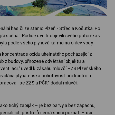
nální hasiči ze stanic Plzeň - Střed a Košutka. Po
jší scénář. Rodiče uvnitř objevili svého potomka v
yla podle všeho plynová karma na ohřev vody.
koncentrace oxidu uhelnatého pocházející z
b z budovy, přirozené odvětrání objektu a
 ventilaci,“ uvedl k zásahu mluvčí HZS Plzeňského
povolána plynárenská pohotovost pro kontrolu
pracovali se ZZS a PČR,“ dodal mluvčí.
ako tichý zabiják – je bez barvy a bez zápachu,
peciálních přístrojů nemá šanci poznat. Hasiči