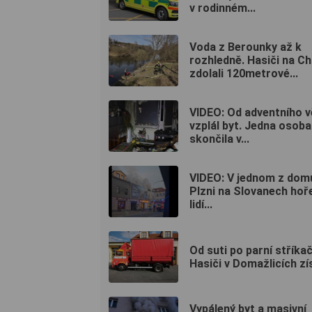
v rodinném...
Voda z Berounky až k
rozhledně. Hasiči na C
zdolali 120metrové...
VIDEO: Od adventního 
vzplál byt. Jedna osoba
skončila v...
VIDEO: V jednom z dom
Plzni na Slovanech hoře
lidí...
Od suti po parní stříka
Hasiči v Domažlicích získ
Vypálený byt a masivní