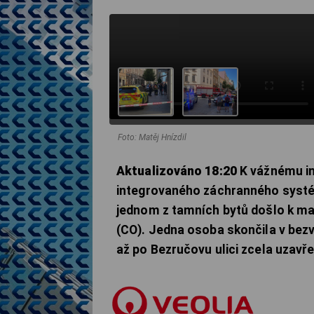
Foto: Matěj Hnízdil
Aktualizováno 18:20
K vážnému in
integrovaného záchranného systém
jednom z tamních bytů došlo k m
(CO). Jedna osoba skončila v bezv
až po Bezručovu ulici zcela uzavř