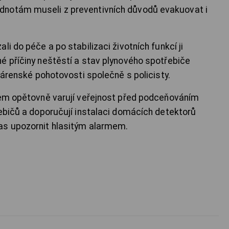
dnotám museli z preventivních důvodů evakuovat i
i do péče a po stabilizaci životních funkcí ji
é příčiny neštěstí a stav plynového spotřebiče
ynárenské pohotovosti společně s policisty.
dem opětovně varují veřejnost před podceňováním
řebičů a doporučují instalaci domácích detektorů
as upozornit hlasitým alarmem.