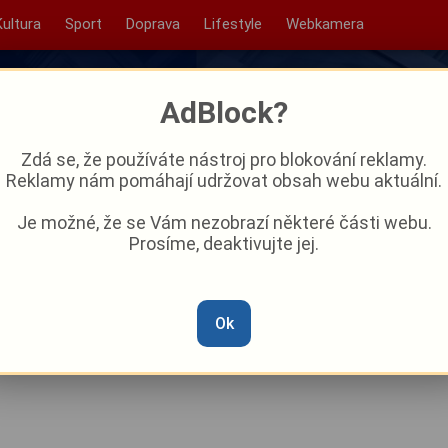
Kultura
Sport
Doprava
Lifestyle
Webkamera
AdBlock?
Zdá se, že používáte nástroj pro blokování reklamy.
Reklamy nám pomáhají udržovat obsah webu aktuální.
Je možné, že se Vám nezobrazí některé části webu.
Prosíme, deaktivujte jej.
ntru Plzně kvůli úniku plynu.
tě ve vaně v bezvědomí!
Ok