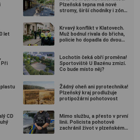
i
Plzeňská tepna má nové
stromy, širší chodníky i zónu
20 km/h
Krvavý konflikt v Klatovech.
0 let
Muž bodnul rivala do břicha,
policie ho dopadla do dvou
hodin
,
Lochotín čeká obří proměna!
 Při
Sportoviště U Bazénu zmizí.
Co bude místo něj?
 plastu
Žádný oheň ani pyrotechnika!
Plzeňský kraj prodlužuje
protipožární pohotovost
alý CD
Mimo službu, a přesto v první
ruhý
linii. Policista pohotově
zachránil život v plzeňském
fitku