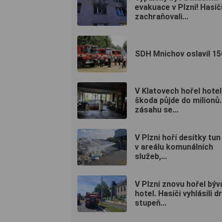
evakuace v Plzni! Hasič
zachraňovali...
SDH Mnichov oslavil 15
V Klatovech hořel hotel
škoda půjde do milionů.
zásahu se...
V Plzni hoří desítky tun
v areálu komunálních
služeb,...
V Plzni znovu hořel býv
hotel. Hasiči vyhlásili d
stupeň...