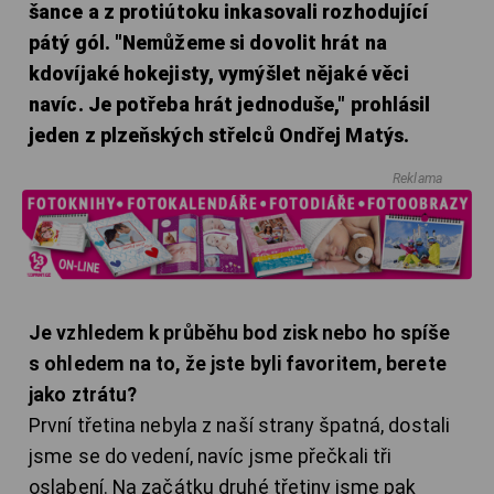
šance a z protiútoku inkasovali rozhodující
pátý gól. "Nemůžeme si dovolit hrát na
kdovíjaké hokejisty, vymýšlet nějaké věci
navíc. Je potřeba hrát jednoduše," prohlásil
jeden z plzeňských střelců Ondřej Matýs.
Reklama
Je vzhledem k průběhu bod zisk nebo ho spíše
s ohledem na to, že jste byli favoritem, berete
jako ztrátu?
První třetina nebyla z naší strany špatná, dostali
jsme se do vedení, navíc jsme přečkali tři
oslabení. Na začátku druhé třetiny jsme pak