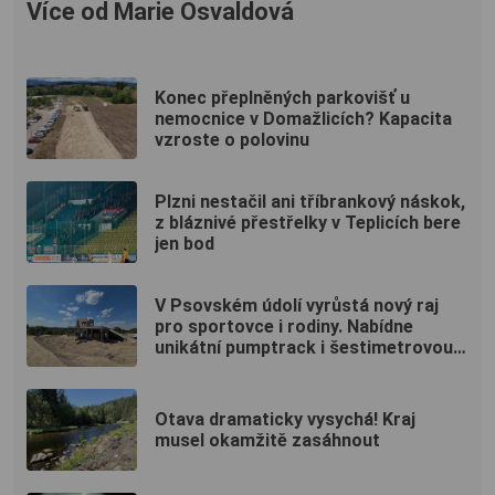
Více od Marie Osvaldová
Konec přeplněných parkovišť u
nemocnice v Domažlicích? Kapacita
vzroste o polovinu
Plzni nestačil ani tříbrankový náskok,
z bláznivé přestřelky v Teplicích bere
jen bod
V Psovském údolí vyrůstá nový raj
pro sportovce i rodiny. Nabídne
unikátní pumptrack i šestimetrovou
vyhlídku
Otava dramaticky vysychá! Kraj
musel okamžitě zasáhnout