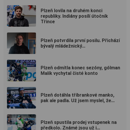
Plzeň lovila na druhém konci
republiky. Indiány posílí útočník
Třince
Plzeň potvrdila první posilu. Přichází
bývalý mládežnický...
Plzeň odmítla konec sezóny, gólman
Malík vychytal čisté konto
Plzeň dotáhla tříbrankové manko,
pak ale padla. Už jsem myslel, že...
Plzeň spustila prodej vstupenek na
předkolo. Známé jsou už i...