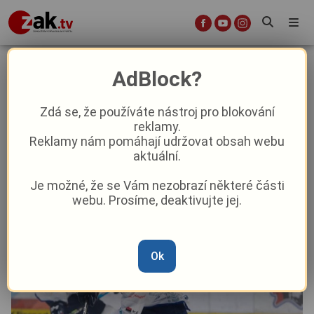
Plzeňský Matýs: V naší situaci si
AdBlock?
nemůžeme hrát na kdovíjaké
hokejisty
Zdá se, že používáte nástroj pro blokování
reklamy.
Reklamy nám pomáhají udržovat obsah webu
Sport
aktuální.
Je možné, že se Vám nezobrazí některé části
Od
Marie Osvaldová
–
2. 10. 2023
|
12:47
webu. Prosíme, deaktivujte jej.
Ok