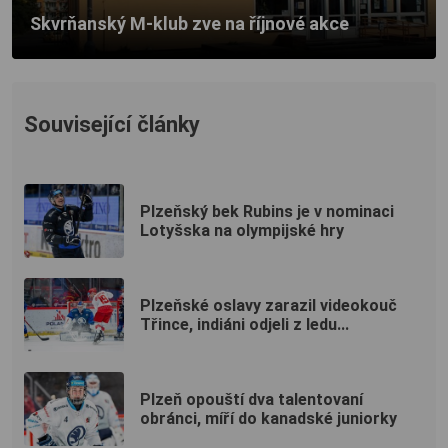
Skvrňanský M-klub zve na říjnové akce
Související články
Plzeňský bek Rubins je v nominaci
Lotyšska na olympijské hry
Plzeňské oslavy zarazil videokouč
Třince, indiáni odjeli z ledu...
Plzeň opouští dva talentovaní
obránci, míří do kanadské juniorky