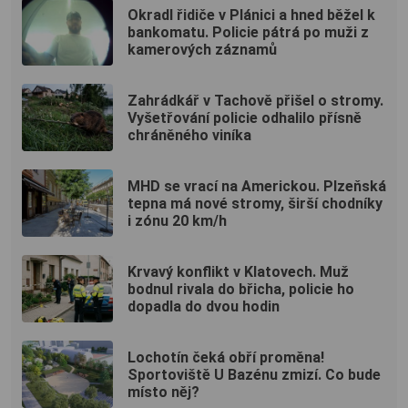
Okradl řidiče v Plánici a hned běžel k
bankomatu. Policie pátrá po muži z
kamerových záznamů
Zahrádkář v Tachově přišel o stromy.
Vyšetřování policie odhalilo přísně
chráněného viníka
MHD se vrací na Americkou. Plzeňská
tepna má nové stromy, širší chodníky
i zónu 20 km/h
Krvavý konflikt v Klatovech. Muž
bodnul rivala do břicha, policie ho
dopadla do dvou hodin
Lochotín čeká obří proměna!
Sportoviště U Bazénu zmizí. Co bude
místo něj?