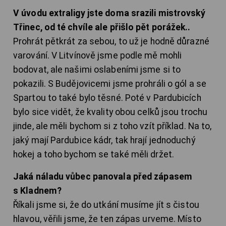
V úvodu extraligy jste doma srazili mistrovský
Třinec, od té chvíle ale přišlo pět porážek..
Prohrát pětkrát za sebou, to už je hodně důrazné
varování. V Litvínově jsme podle mě mohli
bodovat, ale našimi oslabeními jsme si to
pokazili. S Budějovicemi jsme prohráli o gól a se
Spartou to také bylo těsné. Poté v Pardubicích
bylo sice vidět, že kvality obou celků jsou trochu
jinde, ale měli bychom si z toho vzít příklad. Na to,
jaký mají Pardubice kádr, tak hrají jednoduchý
hokej a toho bychom se také měli držet.
Jaká náladu vůbec panovala před zápasem
s Kladnem?
Říkali jsme si, že do utkání musíme jít s čistou
hlavou, věřili jsme, že ten zápas urveme. Místo