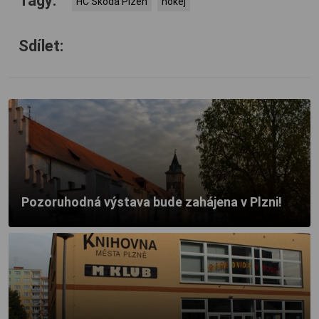
Tagy:
HC Škoda Plzeň
hokej
Sdílet:
Pozoruhodná výstava bude zahájena v Plzni!