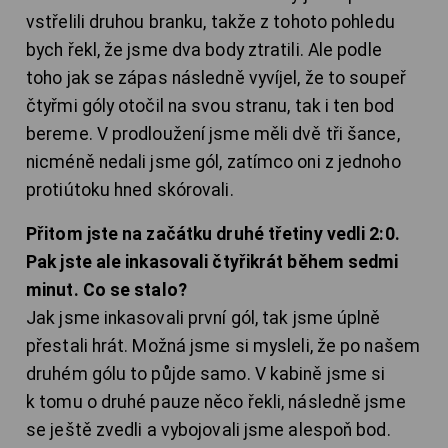
vstřelili druhou branku, takže z tohoto pohledu
bych řekl, že jsme dva body ztratili. Ale podle
toho jak se zápas následně vyvíjel, že to soupeř
čtyřmi góly otočil na svou stranu, tak i ten bod
bereme. V prodloužení jsme měli dvě tři šance,
nicméně nedali jsme gól, zatímco oni z jednoho
protiútoku hned skórovali.
Přitom jste na začátku druhé třetiny vedli 2:0.
Pak jste ale inkasovali čtyřikrát během sedmi
minut. Co se stalo?
Jak jsme inkasovali první gól, tak jsme úplně
přestali hrát. Možná jsme si mysleli, že po našem
druhém gólu to půjde samo. V kabině jsme si
k tomu o druhé pauze něco řekli, následně jsme
se ještě zvedli a vybojovali jsme alespoň bod.