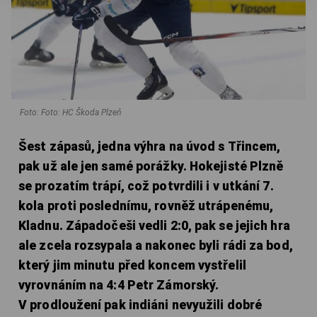
Foto: Foto: HC Škoda Plzeň
Šest zápasů, jedna výhra na úvod s Třincem,
pak už ale jen samé porážky. Hokejisté Plzně
se prozatím trápí, což potvrdili i v utkání 7.
kola proti poslednímu, rovněž utrápenému,
Kladnu. Západočeši vedli 2:0, pak se jejich hra
ale zcela rozsypala a nakonec byli rádi za bod,
který jim minutu před koncem vystřelil
vyrovnáním na 4:4 Petr Zámorský.
V prodloužení pak indiáni nevyužili dobré