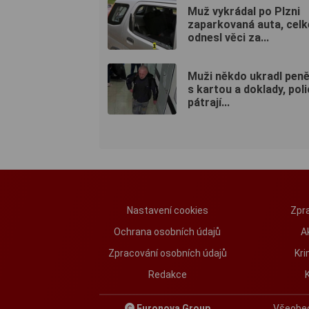
Muž vykrádal po Plzni
zaparkovaná auta, celk
odnesl věci za...
Muži někdo ukradl pen
s kartou a doklady, poli
pátrají...
Nastavení cookies
Zpra
Ochrana osobních údajů
A
Zpracování osobních údajů
Kri
Redakce
Euronova Group
Všeobe