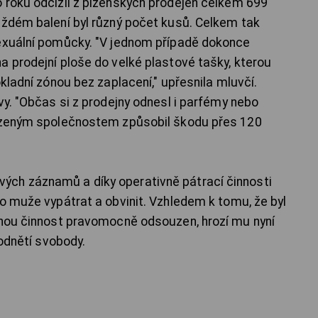
 roku odcizil z plzeňských prodejen celkem 699
aždém balení byl různý počet kusů. Celkem tak
sexuální pomůcky. "V jednom případě dokonce
a prodejní ploše do velké plastové tašky, kterou
okladní zónou bez zaplacení," upřesnila mluvčí.
vy. "Občas si z prodejny odnesl i parfémy nebo
kozeným společnostem způsobil škodu přes 120
ch záznamů a díky operativně pátrací činnosti
ho muže vypátrat a obvinit. Vzhledem k tomu, že byl
tnou činnost pravomocně odsouzen, hrozí mu nyní
 odnětí svobody.