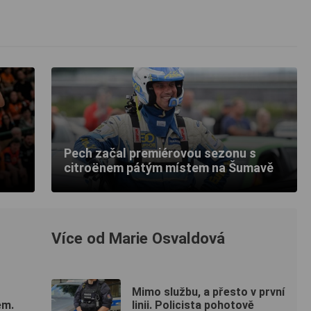
Pech začal premiérovou sezonu s
citroënem pátým místem na Šumavě
Více od Marie Osvaldová
Mimo službu, a přesto v první
em.
linii. Policista pohotově