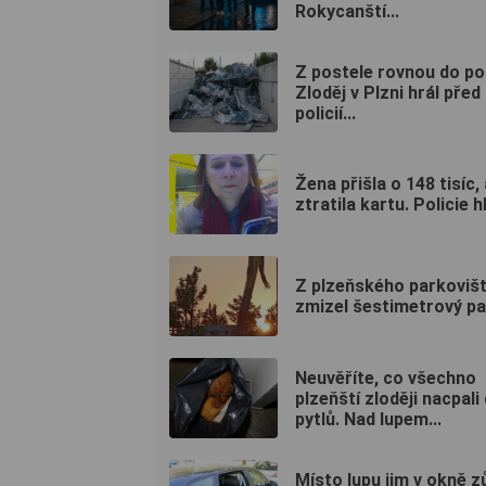
Rokycanští...
Z postele rovnou do po
Zloděj v Plzni hrál před
policií...
Žena přišla o 148 tisíc,
ztratila kartu. Policie hl
Z plzeňského parkoviš
zmizel šestimetrový pa
Neuvěříte, co všechno
plzeňští zloději nacpali
pytlů. Nad lupem...
Místo lupu jim v okně z