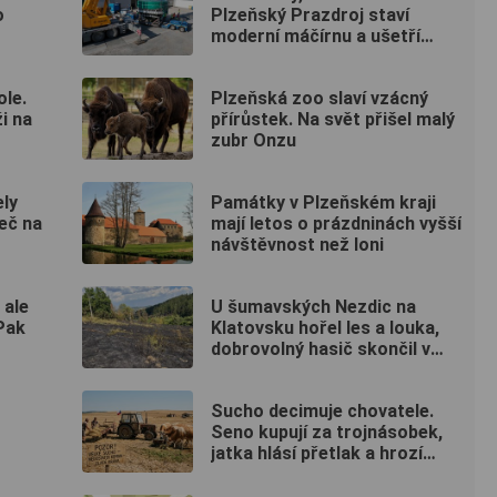
o
Plzeňský Prazdroj staví
moderní máčírnu a ušetří
miliony litrů vody
ole.
Plzeňská zoo slaví vzácný
i na
přírůstek. Na svět přišel malý
zubr Onzu
ely
Památky v Plzeňském kraji
eč na
mají letos o prázdninách vyšší
návštěvnost než loni
 ale
U šumavských Nezdic na
 Pak
Klatovsku hořel les a louka,
dobrovolný hasič skončil v
nemocnici
Sucho decimuje chovatele.
Seno kupují za trojnásobek,
jatka hlásí přetlak a hrozí
rušení chovů