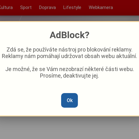
Kultura
Sport
Doprava
Lifestyle
Webkamera
AdBlock?
Zdá se, že používáte nástroj pro blokování reklamy.
Reklamy nám pomáhají udržovat obsah webu aktuální.
Je možné, že se Vám nezobrazí některé části webu.
Prosíme, deaktivujte jej.
adl za 10 dní přes 3000
Ok