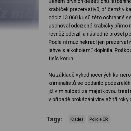
Během prvních deseti dnů letošního
krabiček prezervativů, přičemž v k
odcizil 3 060 kusů této ochranné 
uschoval odcizené krabičky přímo n
rovněž odcizil, a následně prošel p
Podle ní muž nekradl jen prezervati
lahve s alkoholem," doplnila. Poš
tisíc korun.
Na základě vyhodnocených kamerový
kriminalistů se podařilo podezřelé
již v minulosti za majetkovou tres
v případě prokázání viny až tři roky
Tagy:
Krádež
Policie ČR