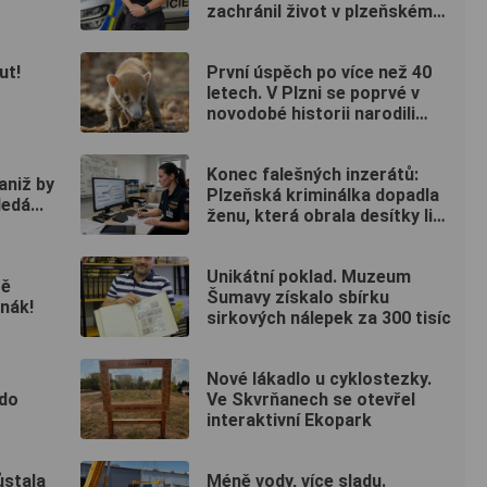
zachránil život v plzeňském
fitku
ut!
První úspěch po více než 40
letech. V Plzni se poprvé v
novodobé historii narodili
nosálové bělohubí
Konec falešných inzerátů:
 aniž by
Plzeňská kriminálka dopadla
edá...
ženu, která obrala desítky lidí
po celé republice
Unikátní poklad. Muzeum
tě
Šumavy získalo sbírku
nák!
sirkových nálepek za 300 tisíc
Nové lákadlo u cyklostezky.
 do
Ve Skvrňanech se otevřel
interaktivní Ekopark
ůstala
Méně vody, více sladu.