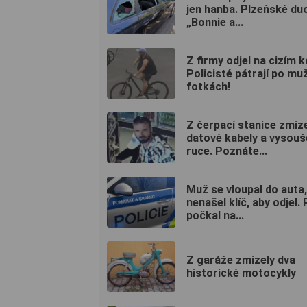
jen hanba. Plzeňské du
„Bonnie a...
Z firmy odjel na cizím k
Policisté pátrají po muž
fotkách!
Z čerpací stanice zmiz
datové kabely a vysouš
ruce. Poznáte...
Muž se vloupal do auta,
nenašel klíč, aby odjel.
počkal na...
Z garáže zmizely dva
historické motocykly