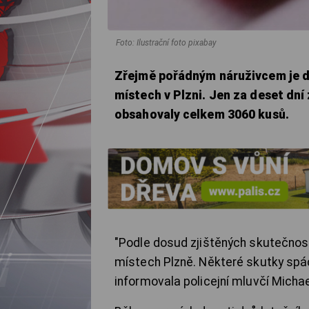
Foto: Ilustrační foto pixabay
Zřejmě pořádným náruživcem je dv
místech v Plzni. Jen za deset dní
obsahovaly celkem 3060 kusů.
"Podle dosud zjištěných skutečnost
místech Plzně. Některé skutky spác
informovala policejní mluvčí Michae