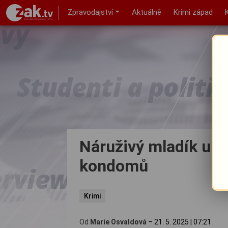
Zpravodajství
Aktuálně
Krimi západ
Náruživý mladík ukr
kondomů
Krimi
Od
Marie Osvaldová
–
21. 5. 2025
|
07:21