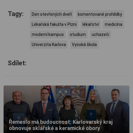
Tagy:
Den otevřených dveří
komentované prohlídky
Lékařská fakulta v Plzni
lékařství
medicína
moderní kampus
studium
uchazeči
Univerzita Karlova
Vysoká škola
Sdílet:
Řemeslo má budoucnost: Karlovarský kraj
obnovuje sklářské a keramické obory