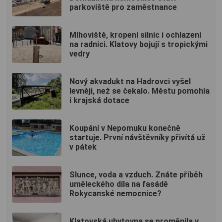
parkoviště pro zaměstnance
Mlhoviště, kropení silnic i ochlazení
na radnici. Klatovy bojují s tropickými
vedry
Nový akvadukt na Hadrovci vyšel
levněji, než se čekalo. Městu pomohla
i krajská dotace
Koupání v Nepomuku konečně
startuje. První návštěvníky přivítá už
v pátek
Slunce, voda a vzduch. Znáte příběh
uměleckého díla na fasádě
Rokycanské nemocnice?
Klatovská ubytovna se proměnila v