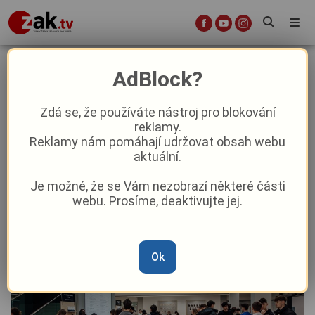
Moderní kampus, laboratoře i
AdBlock?
simulace zákroků. Lékařská fakulta
chystá den otevřených dveří
Zdá se, že používáte nástroj pro blokování
reklamy.
Reklamy nám pomáhají udržovat obsah webu
Aktuality
Aktuálně
Z Plzně
aktuální.
Je možné, že se Vám nezobrazí některé části
Od
Anna Raková
–
22. 1.
|
12:32
webu. Prosíme, deaktivujte jej.
Ok