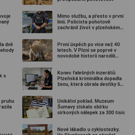
svoje
Mimo službu, a přesto v první
vaný
linii. Policista pohotově
zachránil život v plzeňském
fitku
la dvě
První úspěch po více než 40
 nehody
letech. V Plzni se poprvé v
novodobé historii narodili
nosálové bělohubí
Konec falešných inzerátů:
k s
Plzeňská kriminálka dopadla
ženu, která obrala desítky lidí
po celé republice
o pruhu
Unikátní poklad. Muzeum
razila
Šumavy získalo sbírku
sirkových nálepek za 300 tisíc
Nové lákadlo u cyklostezky.