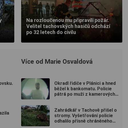
y
Na rozloučenou mu připravili požár.
Velitel tachovských hasičů odchází
po 32 letech do civilu
Více od Marie Osvaldová
ovsku.
Okradl řidiče v Plánici a hned
běžel k bankomatu. Policie
pátrá po muži z kamerových
záznamů
Zahrádkář v Tachově přišel o
azila
stromy. Vyšetřování policie
odhalilo přísně chráněného
viníka