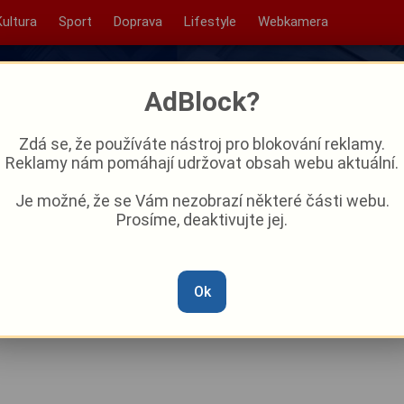
Kultura
Sport
Doprava
Lifestyle
Webkamera
AdBlock?
Zdá se, že používáte nástroj pro blokování reklamy.
Reklamy nám pomáhají udržovat obsah webu aktuální.
Je možné, že se Vám nezobrazí některé části webu.
Prosíme, deaktivujte jej.
holu i drog havaroval za
utobusem
Ok