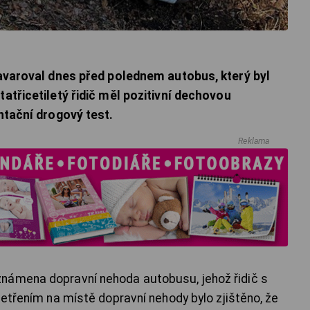
 havaroval dnes před polednem autobus, který byl
tatřicetiletý řidič měl pozitivní dechovou
entační drogový test.
Reklama
námena dopravní nehoda autobusu, jehož řidič s
Šetřením na místě dopravní nehody bylo zjištěno, že