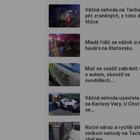
Vážná nehoda na Tacho
pět zraněných, z toho 
těžce
Mladý řidič se vážně zra
havárii na Klatovsku
Muž se snažil zabránit 
s autem, skončil ve
svodidlech....
Vážná nehoda uzavřela s
na Karlovy Vary. U Cho
se...
Noční náraz a rychlý út
viníkovi nehody na Tac
zbyl jen...