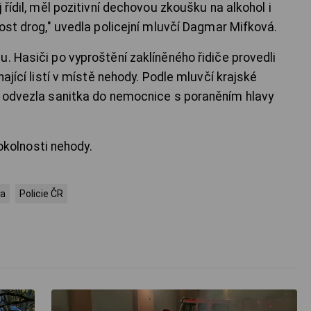
 řídil, měl pozitivní dechovou zkoušku na alkohol i
nost drog," uvedla policejní mluvčí Dagmar Mifková.
. Hasiči po vyproštění zaklíněného řidiče provedli
nající listí v místě nehody. Podle mluvčí krajské
e odvezla sanitka do nemocnice s poraněním hlavy
 okolnosti nehody.
a
Policie ČR