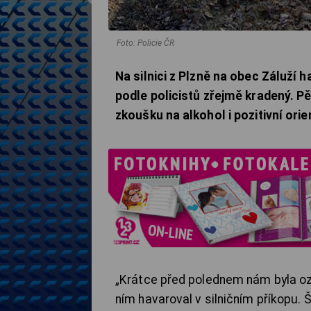
Foto: Policie ČR
Na silnici z Plzně na obec Záluží
podle policistů zřejmě kradený. Pě
zkoušku na alkohol i pozitivní ori
„Krátce před polednem nám byla oz
ním havaroval v silničním příkopu. 