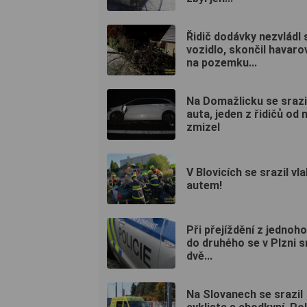
Řidič dodávky nezvládl 
vozidlo, skončil havaro
na pozemku...
Na Domažlicku se srazi
auta, jeden z řidičů od
zmizel
V Blovicích se srazil vla
autem!
Při přejíždění z jednoh
do druhého se v Plzni s
dvě...
Na Slovanech se srazil