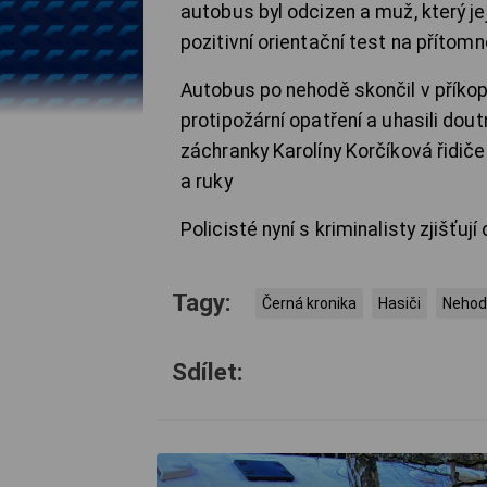
autobus byl odcizen a muž, který jej
pozitivní orientační test na přítom
Autobus po nehodě skončil v příkopu
protipožární opatření a uhasili dout
záchranky Karolíny Korčíková řidič
a ruky
Policisté nyní s kriminalisty zjišťují
Tagy:
Černá kronika
Hasiči
Nehod
Sdílet: