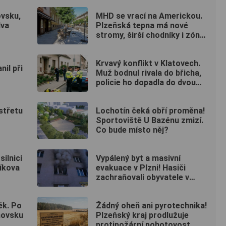
vsku,
MHD se vrací na Americkou.
dva
Plzeňská tepna má nové
stromy, širší chodníky i zónu
20 km/h
Krvavý konflikt v Klatovech.
nil při
Muž bodnul rivala do břicha,
policie ho dopadla do dvou
hodin
střetu
Lochotín čeká obří proměna!
Sportoviště U Bazénu zmizí.
Co bude místo něj?
ilnici
Vypálený byt a masivní
tíkova
evakuace v Plzni! Hasiči
zachraňovali obyvatele v
maskách
ěk. Po
Žádný oheň ani pyrotechnika!
hovsku
Plzeňský kraj prodlužuje
protipožární pohotovost