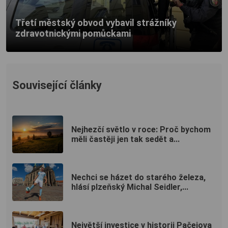
Třetí městský obvod vybavil strážníky
zdravotnickými pomůckami
Související články
Nejhezčí světlo v roce: Proč bychom
měli častěji jen tak sedět a...
Nechci se házet do starého železa,
hlásí plzeňský Michal Seidler,...
Největší investice v historii Pačejova