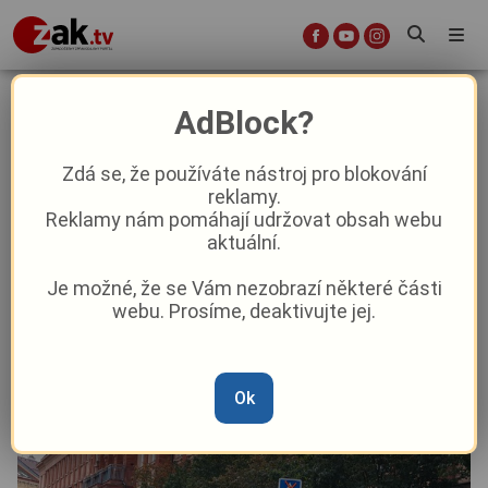
NCOZ po úterním zásahu obvinila
AdBlock?
devět lidí
Zdá se, že používáte nástroj pro blokování
reklamy.
Krimi
Aktuálně
Reklamy nám pomáhají udržovat obsah webu
aktuální.
Od
Marie Osvaldová
–
10. 9. 2025
|
12:16
Je možné, že se Vám nezobrazí některé části
webu. Prosíme, deaktivujte jej.
Ok