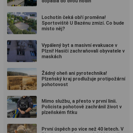
dopadla do dvou hodin
Lochotín čeká obří proměna!
Sportoviště U Bazénu zmizí. Co bude
místo něj?
Vypálený byt a masivní evakuace v
Plzni! Hasiči zachraňovali obyvatele v
maskách
Žádný oheň ani pyrotechnika!
Plzeňský kraj prodlužuje protipožární
pohotovost
Mimo službu, a přesto v první linii.
Policista pohotově zachránil život v
plzeňském fitku
První úspěch po více než 40 letech. V