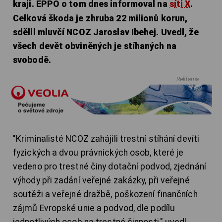
kraji. EPPO o tom dnes informoval na
síti X
.
Celková škoda je zhruba 22 milionů korun,
sdělil mluvčí NCOZ Jaroslav Ibehej. Uvedl, že
všech devět obviněných je stíhaných na
svobodě.
Reklama
"Kriminalisté NCOZ zahájili trestní stíhání devíti
fyzických a dvou právnických osob, které je
vedeno pro trestné činy dotační podvod, zjednání
výhody při zadání veřejné zakázky, při veřejné
soutěži a veřejné dražbě, poškození finančních
zájmů Evropské unie a podvod, dle podílu