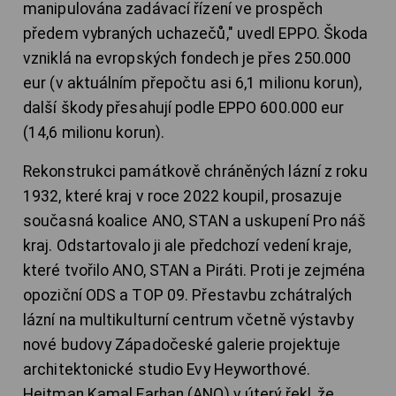
manipulována zadávací řízení ve prospěch
předem vybraných uchazečů," uvedl EPPO. Škoda
vzniklá na evropských fondech je přes 250.000
eur (v aktuálním přepočtu asi 6,1 milionu korun),
další škody přesahují podle EPPO 600.000 eur
(14,6 milionu korun).
Rekonstrukci památkově chráněných lázní z roku
1932, které kraj v roce 2022 koupil, prosazuje
současná koalice ANO, STAN a uskupení Pro náš
kraj. Odstartovalo ji ale předchozí vedení kraje,
které tvořilo ANO, STAN a Piráti. Proti je zejména
opoziční ODS a TOP 09. Přestavbu zchátralých
lázní na multikulturní centrum včetně výstavby
nové budovy Západočeské galerie projektuje
architektonické studio Evy Heyworthové.
Hejtman Kamal Farhan (ANO) v úterý řekl, že