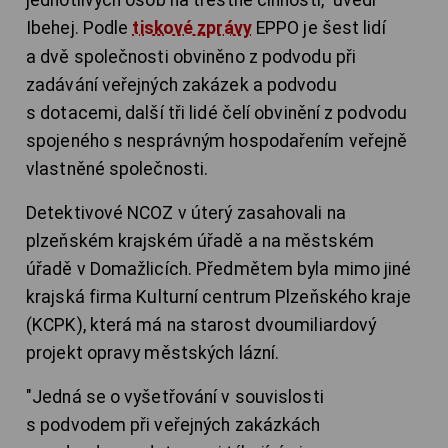
jednotlivých osob na trestné činnosti," uvedl
Ibehej. Podle
tiskové zprávy
EPPO je šest lidí
a dvě společnosti obviněno z podvodu při
zadávání veřejných zakázek a podvodu
s dotacemi, další tři lidé čelí obvinění z podvodu
spojeného s nesprávným hospodařením veřejně
vlastněné společnosti.
Detektivové NCOZ v úterý zasahovali na
plzeňském krajském úřadě a na městském
úřadě v Domažlicích. Předmětem byla mimo jiné
krajská firma Kulturní centrum Plzeňského kraje
(KCPK), která má na starost dvoumiliardový
projekt opravy městských lázní.
"Jedná se o vyšetřování v souvislosti
s podvodem při veřejných zakázkách