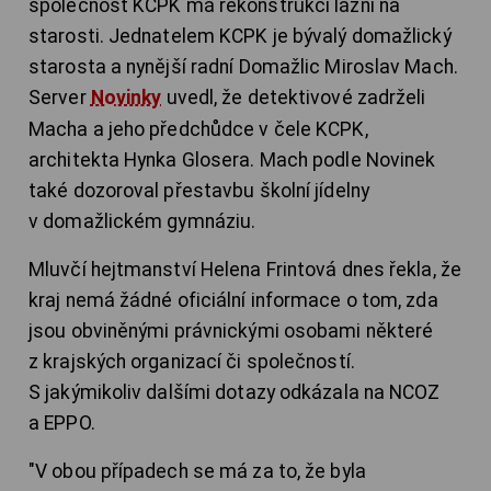
společnost KCPK má rekonstrukci lázní na
starosti. Jednatelem KCPK je bývalý domažlický
starosta a nynější radní Domažlic Miroslav Mach.
Server
Novinky
uvedl, že detektivové zadrželi
Macha a jeho předchůdce v čele KCPK,
architekta Hynka Glosera. Mach podle Novinek
také dozoroval přestavbu školní jídelny
v domažlickém gymnáziu.
Mluvčí hejtmanství Helena Frintová dnes řekla, že
kraj nemá žádné oficiální informace o tom, zda
jsou obviněnými právnickými osobami některé
z krajských organizací či společností.
S jakýmikoliv dalšími dotazy odkázala na NCOZ
a EPPO.
"V obou případech se má za to, že byla