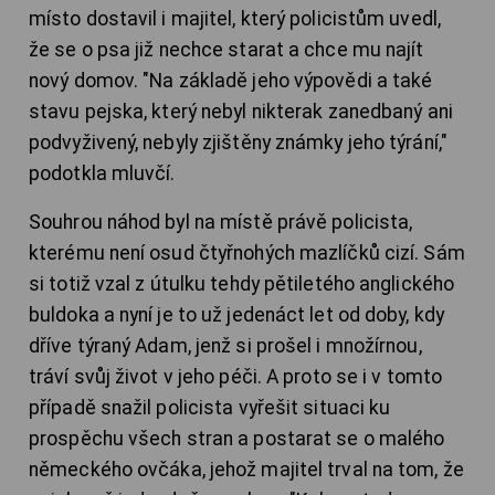
místo dostavil i majitel, který policistům uvedl,
že se o psa již nechce starat a chce mu najít
nový domov. "Na základě jeho výpovědi a také
stavu pejska, který nebyl nikterak zanedbaný ani
podvyživený, nebyly zjištěny známky jeho týrání,"
podotkla mluvčí.
Souhrou náhod byl na místě právě policista,
kterému není osud čtyřnohých mazlíčků cizí. Sám
si totiž vzal z útulku tehdy pětiletého anglického
buldoka a nyní je to už jedenáct let od doby, kdy
dříve týraný Adam, jenž si prošel i množírnou,
tráví svůj život v jeho péči. A proto se i v tomto
případě snažil policista vyřešit situaci ku
prospěchu všech stran a postarat se o malého
německého ovčáka, jehož majitel trval na tom, že