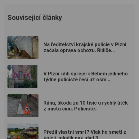
Související články
Na ředitelství krajské policie v Plzni
začala oprava ochozu. Řidiče...
V Plzni řádí sprejeři: Během jediného
týdne policisté řeší už osm...
Rána, škoda za 10 tisíc a rychlý útěk
z místa činu. Policisté...
Přežil vlastní smrt? Vlak ho smetl z
kolejí, mladík pak ušel 3...