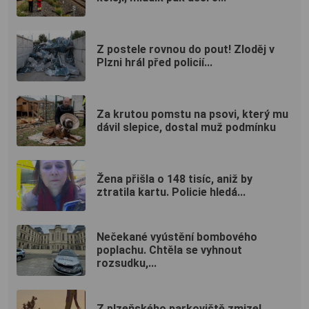
Z postele rovnou do pout! Zloděj v
Plzni hrál před policií...
Za krutou pomstu na psovi, který mu
dávil slepice, dostal muž podmínku
Žena přišla o 148 tisíc, aniž by
ztratila kartu. Policie hledá...
Nečekané vyústění bombového
poplachu. Chtěla se vyhnout
rozsudku,...
Z plzeňského parkoviště zmizel