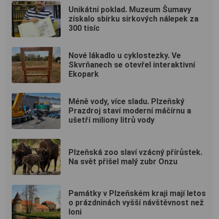
Unikátní poklad. Muzeum Šumavy
získalo sbírku sirkových nálepek za
300 tisíc
Nové lákadlo u cyklostezky. Ve
Skvrňanech se otevřel interaktivní
Ekopark
Méně vody, více sladu. Plzeňský
Prazdroj staví moderní máčírnu a
ušetří miliony litrů vody
Plzeňská zoo slaví vzácný přírůstek.
Na svět přišel malý zubr Onzu
Památky v Plzeňském kraji mají letos
o prázdninách vyšší návštěvnost než
loni