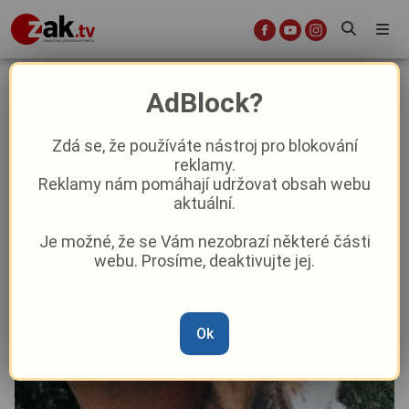
O štěně se majitel nechtěl starat,
AdBlock?
nechal ho ve sklepě
Zdá se, že používáte nástroj pro blokování
reklamy.
Krimi
Reklamy nám pomáhají udržovat obsah webu
aktuální.
Od
Marie Osvaldová
–
8. 7. 2025
|
13:14
Je možné, že se Vám nezobrazí některé části
webu. Prosíme, deaktivujte jej.
Ok