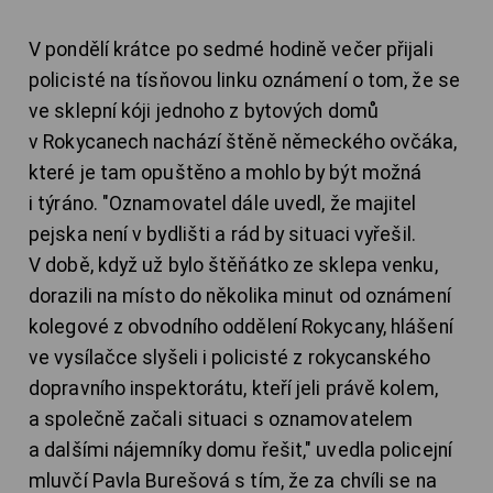
V pondělí krátce po sedmé hodině večer přijali
policisté na tísňovou linku oznámení o tom, že se
ve sklepní kóji jednoho z bytových domů
v Rokycanech nachází štěně německého ovčáka,
které je tam opuštěno a mohlo by být možná
i týráno. "Oznamovatel dále uvedl, že majitel
pejska není v bydlišti a rád by situaci vyřešil.
V době, když už bylo štěňátko ze sklepa venku,
dorazili na místo do několika minut od oznámení
kolegové z obvodního oddělení Rokycany, hlášení
ve vysílačce slyšeli i policisté z rokycanského
dopravního inspektorátu, kteří jeli právě kolem,
a společně začali situaci s oznamovatelem
a dalšími nájemníky domu řešit," uvedla policejní
mluvčí Pavla Burešová s tím, že za chvíli se na