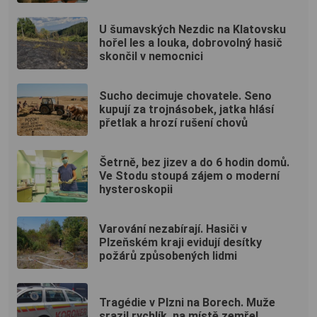
U šumavských Nezdic na Klatovsku
hořel les a louka, dobrovolný hasič
skončil v nemocnici
Sucho decimuje chovatele. Seno
kupují za trojnásobek, jatka hlásí
přetlak a hrozí rušení chovů
Šetrně, bez jizev a do 6 hodin domů.
Ve Stodu stoupá zájem o moderní
hysteroskopii
Varování nezabírají. Hasiči v
Plzeňském kraji evidují desítky
požárů způsobených lidmi
Tragédie v Plzni na Borech. Muže
srazil rychlík, na místě zemřel