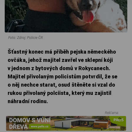
Foto: Zdroj: Policie ČR
Šťastný konec má příběh pejska německého
ovčáka, jehož majitel zavřel ve sklepní kóji
v jednom z bytových domů v Rokycanech.
Majitel přivolaným policistům potvrdil, že se
o něj nechce starat, osud štěněte si vzal do
rukou přivolaný polciista, který mu zajistil
náhradní rodinu.
Reklama