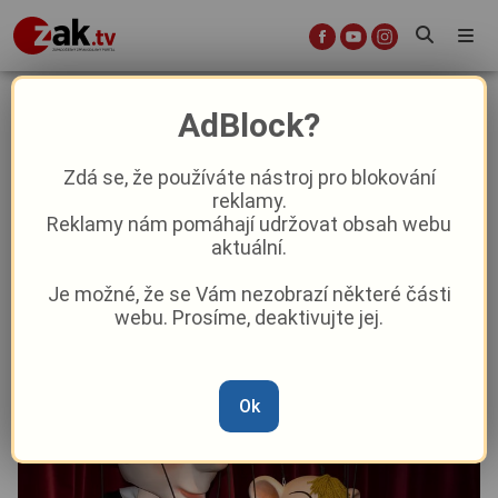
Plzeň ožije loutkami a fantazií.
AdBlock?
Skupova Plzeň zve na mezinárodní
festival
Zdá se, že používáte nástroj pro blokování
reklamy.
Reklamy nám pomáhají udržovat obsah webu
Aktuality
Kultura
Z Plzně
aktuální.
Je možné, že se Vám nezobrazí některé části
Od
David Černý
–
26. 5.
|
11:50
webu. Prosíme, deaktivujte jej.
Ok