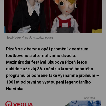
Spejbl a Hurvínek.
Foto: kudyznudy.cz
Plzeň se v červnu opět promění v centrum
loutkového a alternativního divadla.
Mezinárodní festival Skupova Plzeň letos
nabídne už svůj 36. ročník a kromě bohatého
programu připomene také významné jubileum –
100 let od prvního vystoupení legendárního
Hurvínka.
Reklama