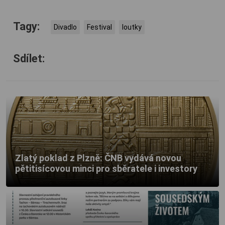
Tagy:
Divadlo
Festival
loutky
Sdílet:
Zlatý poklad z Plzně: ČNB vydává novou
pětitisícovou minci pro sběratele i investory