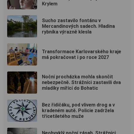
Krylem
Sucho zastavilo fontánu v
Mercandinových sadech. Hladina
rybníka výrazně klesla
Transformace Karlovarského kraje
má pokračovat i po roce 2027
Noční procházka mohla skončit
nebezpečně. Strážníci zastavili dva
mladíky mířící do Bohatic
Bez řidičáku, pod vlivem drog a v
kradeném autě. Policie zadržela
třicetiletého muže
Neobvyklý noční zásah. Strážníci