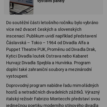
výstavní panely
Do soutěžní části letošního ročníku bylo vybráno
více než dvacet českých a slovenských
inscenací. Publikum uvidí například představení
Čáslavská – Tokio – 1964 od Divadla Alfa a
Puppet Theatre PUK, Proměnu od Divadla Drak,
Kytici Divadla loutek Ostrava nebo Kabaret
Hurvajz Divadla Spejbla a Hurvínka. Program
doplní také zahraniční soubory a mezinárodní
vystoupení.
Doprovodný program nabídne řadu mimořádných
hostů a netradičních divadelních zážitků. Výrazný
italský režisér Fabrizio Montecchi představí svou
jedinečnou poetiku moderního stínového divadla