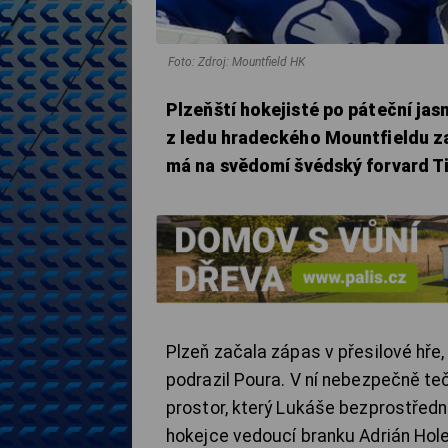
Foto: Zdroj: Mountfield HK
Plzeňští hokejisté po páteční ja
z ledu hradeckého Mountfieldu za 
má na svědomí švédský forvard T
Plzeň začala zápas v přesilové hře
podrazil Poura. V ní nebezpečně teč
prostor, který Lukáše bezprostředn
hokejce vedoucí branku Adrián Hol