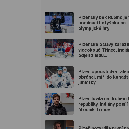
Plzeňský bek Rubins je 
nominaci Lotyšska na
olympijské hry
Plzeňské oslavy zarazil
videokouč Třince, indiá
odjeli z ledu...
Plzeň opouští dva tale
obránci, míří do kanad
juniorky
Plzeň lovila na druhém 
republiky. Indiány posílí
útočník Třince
Plzeň potvrdila první po