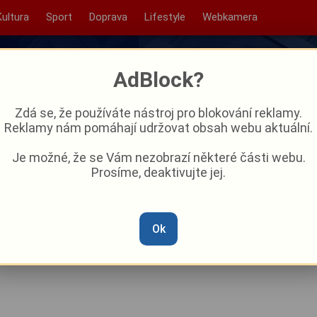
Kultura
Sport
Doprava
Lifestyle
Webkamera
AdBlock?
Zdá se, že používáte nástroj pro blokování reklamy.
Reklamy nám pomáhají udržovat obsah webu aktuální.
Je možné, že se Vám nezobrazí některé části webu.
Prosíme, deaktivujte jej.
 Králové dva body. Výhru v
erlund
Ok