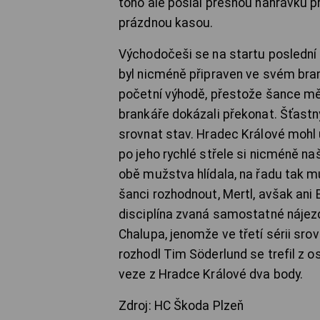
toho ale poslal přesnou nahrávku p
prázdnou kasou.
Východočeši se na startu poslední 
byl nicméně připraven ve svém branko
početní výhodě, přestože šance mě
brankáře dokázali překonat. Šťastný
srovnat stav. Hradec Králové mohl
po jeho rychlé střele si nicméně na
obě mužstva hlídala, na řadu tak m
šanci rozhodnout, Mertl, avšak ani B
disciplína zvaná samostatné nájezd
Chalupa, jenomže ve třetí sérii sro
rozhodl Tim Söderlund se trefil z o
veze z Hradce Králové dva body.
Zdroj: HC Škoda Plzeň