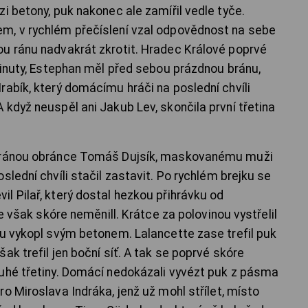
i betony, puk nakonec ale zamířil vedle tyče.
m, v rychlém přečíslení vzal odpovědnost na sebe
u ránu nadvakrát zkrotit. Hradec Králové poprvé
 minuty, Estephan měl před sebou prázdnou bránu,
rabík, který domácímu hráči na poslední chvíli
když neuspěl ani Jakub Lev, skončila první třetina
u ránou obránce Tomáš Dujsík, maskovanému muži
slední chvíli stačil zastavit. Po rychlém brejku se
l Pilař, který dostal hezkou přihrávku od
se však skóre neměnill. Krátce za polovinou vystřelil
nu vykopl svým betonem. Lalancette zase trefil puk
ak trefil jen boční síť. A tak se poprvé skóre
uhé třetiny. Domácí nedokázali vyvézt puk z pásma
o Miroslava Indráka, jenž už mohl střílet, místo