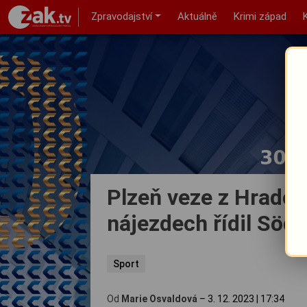
Zpravodajství
Aktuálně
Krimi západ
Plzeň veze z Hradce
nájezdech řídil Söd
Sport
Od
Marie Osvaldová
–
3. 12. 2023
|
17:34