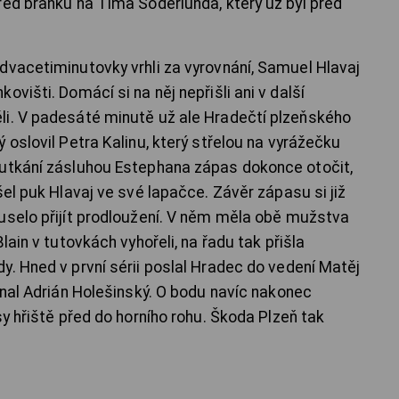
řed branku na Tima Söderlunda, který už byl před
dvacetiminutovky vrhli za vyrovnání, Samuel Hlavaj
višti. Domácí si na něj nepřišli ani v další
li. V padesáté minutě už ale Hradečtí plzeňského
 oslovil Petra Kalinu, který střelou na vyrážečku
 utkání zásluhou Estephana zápas dokonce otočit,
šel puk Hlavaj ve své lapačce. Závěr zápasu si již
uselo přijít prodloužení. V něm měla obě mužstva
lain v tutovkách vyhořeli, na řadu tak přišla
y. Hned v první sérii poslal Hradec do vedení Matěj
vnal Adrián Holešinský. O bodu navíc nakonec
sy hřiště před do horního rohu. Škoda Plzeň tak