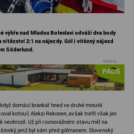
sné výhře nad Mladou Boleslaví odváží dva body
vítězství 2:1 na nájezdy. Gól i vítězný nájezd
im Söderlund.
Reklama
, když domácí brankář hned ve druhé minutě
oval kotouč Aleksi Rekonen, avšak trefil však jen
ě neohrozil. Už při rovnovážném stavu měl na
ešinský, jenž byl sám před gólmanem. Slovenský