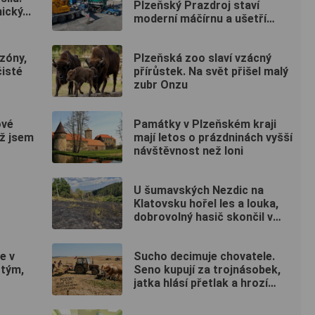
Plzeňský Prazdroj staví
cký...
moderní máčírnu a ušetří
miliony litrů vody
zóny,
Plzeňská zoo slaví vzácný
čisté
přírůstek. Na svět přišel malý
zubr Onzu
ové
Památky v Plzeňském kraji
Už jsem
mají letos o prázdninách vyšší
návštěvnost než loni
U šumavských Nezdic na
Klatovsku hořel les a louka,
dobrovolný hasič skončil v
nemocnici
e v
Sucho decimuje chovatele.
 tým,
Seno kupují za trojnásobek,
jatka hlásí přetlak a hrozí
rušení chovů