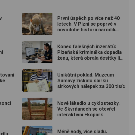
v
První úspěch po více než 40
letech. V Plzni se poprvé v
novodobé historii narodili
nosálové bělohubí
Konec falešných inzerátů:
ni
Plzeňská kriminálka dopadla
ženu, která obrala desítky lidí
po celé republice
ntovaní
Unikátní poklad. Muzeum
ské
Šumavy získalo sbírku
sirkových nálepek za 300 tisíc
konci
Nové lákadlo u cyklostezky.
Ve Skvrňanech se otevřel
interaktivní Ekopark
Méně vody, více sladu.
silu.