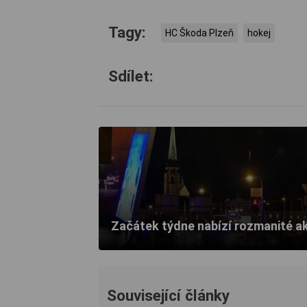
Tagy:
HC Škoda Plzeň
hokej
Sdílet:
Začátek týdne nabízí rozmanité a
Související články