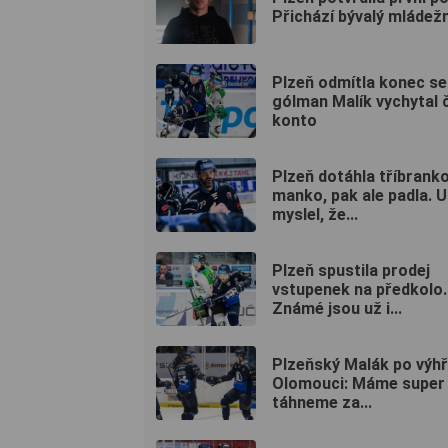
Přichází bývalý mládežni
Plzeň odmítla konec se
gólman Malík vychytal 
konto
Plzeň dotáhla tříbrank
manko, pak ale padla. 
myslel, že...
Plzeň spustila prodej
vstupenek na předkolo.
Známé jsou už i...
Plzeňský Malák po výhř
Olomouci: Máme super
táhneme za...