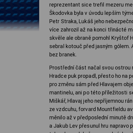
reprezentant sice trefil mezeru mez
Škodovka byla v úvodu lepším týme
Petr Straka, Lukáš jeho nebezpečno
více zahrozil až na konci třinácté
skvěle ale obraně pomohl Kryštof H
sebral kotouč před jasným gólem. A 
bez branek.
Prostřední část načal svou ostro
Hradce puk propadl, přesto ho na po
pro změnu sám před Hlavajem objevi
mantinelu, ani po této příležitosti 
Miškář, Hlavaj jeho nepříjemnou rá
ze vzdcuhu, forvard Mountfieldu avš
měnilo až v předposlední minutě dr
a Jakub Lev přesunul hru napravo pr