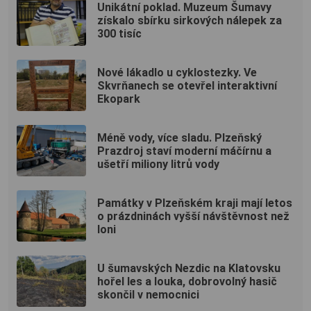
Unikátní poklad. Muzeum Šumavy
získalo sbírku sirkových nálepek za
300 tisíc
Nové lákadlo u cyklostezky. Ve
Skvrňanech se otevřel interaktivní
Ekopark
Méně vody, více sladu. Plzeňský
Prazdroj staví moderní máčírnu a
ušetří miliony litrů vody
Památky v Plzeňském kraji mají letos
o prázdninách vyšší návštěvnost než
loni
U šumavských Nezdic na Klatovsku
hořel les a louka, dobrovolný hasič
skončil v nemocnici