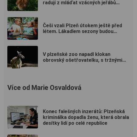
radují z mláďat vzácných jeřábů...
Češi vzali Plzeň útokem ještě před
létem. Lákadlem sezony budou...
V plzeňské zoo napadl klokan
obrovský ošetřovatelku, s tržnými...
Více od Marie Osvaldová
Konec falešných inzerátů: Plzeňská
kriminálka dopadla ženu, která obrala
desítky lidí po celé republice