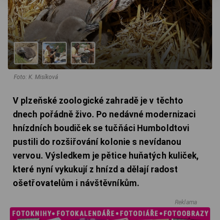
Foto: K. Misíková
V plzeňské zoologické zahradě je v těchto
dnech pořádně živo. Po nedávné modernizaci
hnízdních boudiček se tučňáci Humboldtovi
pustili do rozšiřování kolonie s nevídanou
vervou. Výsledkem je pětice huňatých kuliček,
které nyní vykukují z hnízd a dělají radost
ošetřovatelům i návštěvníkům.
Reklama