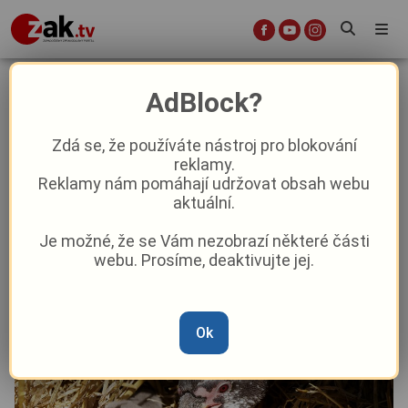
Plzeňská zoo hlásí babyboom.
AdBlock?
Zrekonstruované „ložnice“ spustily
u tučňáků hotové šílenství!
Zdá se, že používáte nástroj pro blokování
reklamy.
Reklamy nám pomáhají udržovat obsah webu
Aktuality
Z Plzně
aktuální.
Je možné, že se Vám nezobrazí některé části
Od
Marie Osvaldová
–
13. 5.
|
15:39
webu. Prosíme, deaktivujte jej.
Ok