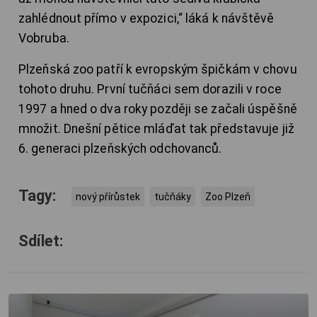
zahlédnout přímo v expozici,“ láká k návštěvě
Vobruba.
Plzeňská zoo patří k evropským špičkám v chovu
tohoto druhu. První tučňáci sem dorazili v roce
1997 a hned o dva roky později se začali úspěšně
množit. Dnešní pětice mláďat tak představuje již
6. generaci plzeňských odchovanců.
Tagy:
nový přírůstek
tučňáky
Zoo Plzeň
Sdílet: