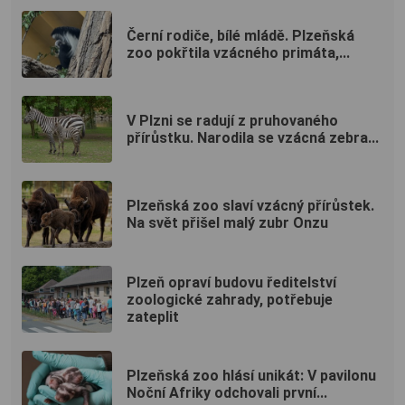
Černí rodiče, bílé mládě. Plzeňská
zoo pokřtila vzácného primáta,...
V Plzni se radují z pruhovaného
přírůstku. Narodila se vzácná zebra...
Plzeňská zoo slaví vzácný přírůstek.
Na svět přišel malý zubr Onzu
Plzeň opraví budovu ředitelství
zoologické zahrady, potřebuje
zateplit
Plzeňská zoo hlásí unikát: V pavilonu
Noční Afriky odchovali první...