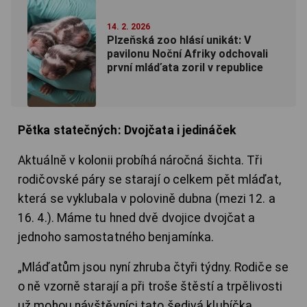
14. 2. 2026
Plzeňská zoo hlásí unikát: V
pavilonu Noční Afriky odchovali
první mláďata zoril v republice
Pětka statečných: Dvojčata i jedináček
Aktuálně v kolonii probíhá náročná šichta. Tři
rodičovské páry se starají o celkem pět mláďat,
která se vyklubala v polovině dubna (mezi 12. a
16. 4.). Máme tu hned dvě dvojice dvojčat a
jednoho samostatného benjamínka.
„Mláďatům jsou nyní zhruba čtyři týdny. Rodiče se
o ně vzorně starají a při troše štěstí a trpělivosti
už mohou návštěvníci tato šedivá klubíčka