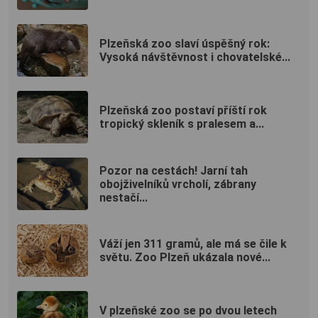
Plzeňská zoo slaví úspěšný rok:
Vysoká návštěvnost i chovatelské...
Plzeňská zoo postaví příští rok
tropický skleník s pralesem a...
Pozor na cestách! Jarní tah
obojživelníků vrcholí, zábrany
nestačí...
Váží jen 311 gramů, ale má se čile k
světu. Zoo Plzeň ukázala nové...
V plzeňské zoo se po dvou letech