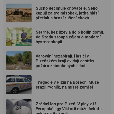
Sucho decimuje chovatele. Seno
kupují za trojnásobek, jatka hlásí
přetlak a hrozí rušení chovů
Šetrně, bez jizev a do 6 hodin domů.
Ve Stodu stoupá zájem o moderní
hysteroskopii
Varování nezabírají. Hasiči v
Plzeňském kraji evidují desítky
požárů způsobených lidmi
Tragédie v Plzni na Borech. Muže
srazil rychlík, na místě zemřel
Zrádný los pro Plzeň. V play-off
Evropské ligy Viktorii může čekat i
peklo na Balkáně