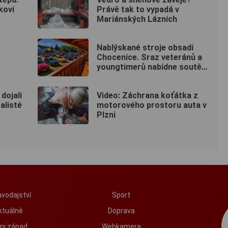
koví
Právě tak to vypadá v
Mariánských Lázních
Nablýskané stroje obsadí
Chocenice. Sraz veteránů a
youngtimerů nabídne soutěže
i návštěvu soukromého
muzea
dojali
Video: Záchrana koťátka z
alisté
motorového prostoru auta v
Plzni
vodajství
Sport
ktuálně
Doprava
mi západ
Webkamera