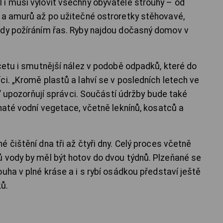
i musí vylovit všechny obyvatele strouhy – od
 a amurů až po užitečné ostroretky stěhovavé,
ody požíráním řas. Ryby najdou dočasný domov v
 četu i smutnější nález v podobě odpadků, které do
i. „Kromě plastů a lahví se v posledních letech ve
y,“ upozorňují správci. Součástí údržby bude také
haté vodní vegetace, včetně leknínů, kosatců a
 čištění dna tři až čtyři dny. Celý proces včetně
 vody by měl být hotov do dvou týdnů. Plzeňané se
uha v plné kráse a i s rybí osádkou představí ještě
ů.