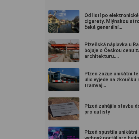
Od listí po elektronické
cigarety. Mlýnskou str
čeká generální...
Plzeňská náplavka u R
bojuje o Českou cenu z
architekturu....
Plzeň zažije unikátní te
ulic vyjede na zkoušku
tramvaj...
Plzeň zahájila stavbu 
pro autisty
Plzeň spustila unikátní
webový portál pro budo