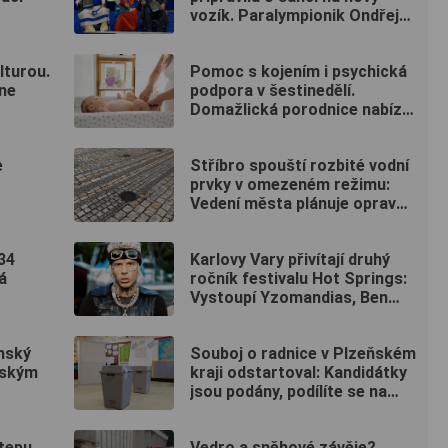
vozík. Paralympionik Ondřej
Kaas přesto bojuje o
soběstačnost
lturou.
Pomoc s kojením i psychická
dne
podpora v šestinedělí.
Domažlická porodnice nabízí
ženám návštěvní službu
zdarma
e
Stříbro spouští rozbité vodní
prvky v omezeném režimu:
Vedení města plánuje opravu
za 10 milionů
34
Karlovy Vary přivítají druhý
á
ročník festivalu Hot Springs:
Vystoupí Yzomandias, Ben
Cristovao i Nik Tendo
nský
Souboj o radnice v Plzeňském
pským
kraji odstartoval: Kandidátky
jsou podány, podílíte se na
rozhodování i vy? (ANKETA)
tepu.
Vedro a sněhové závěje?