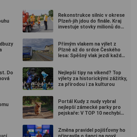
Rekonstrukce silnic v okrese
ouhu
Plzeň-jih jdou do finále. Kraj
investuje stovky milionů do
nových povrchů i moderních
technologií
adbuzy
Přímým vlakem na výlet z
a
Plzně až do srdce Českého
lesa: Spěšný vlak jezdí každou
sobotu až do října
st. Do
Nejlepší tipy na víkend? Top
 nová
výlety za historickými zážitky,
za přírodou i za kulturou
Portál Kudy z nudy vybral
domu
nejlepší zámecké parky pro
pejskaře: V TOP 10 nechybí
ani jeden kousek od Plzně
Změna pravidel pojišťovny ho
ucí
připravila o šanci na nový