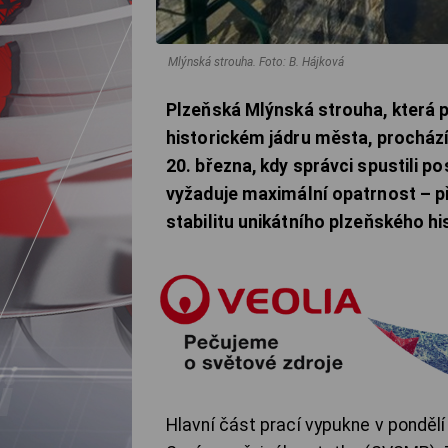
Mlýnská strouha.
Foto: B. Hájková
Plzeňská Mlýnská strouha, která 
historickém jádru města, prochází
20. března, kdy správci spustili p
vyžaduje maximální opatrnost – pří
stabilitu unikátního plzeňského h
Hlavní část prací vypukne v ponděl