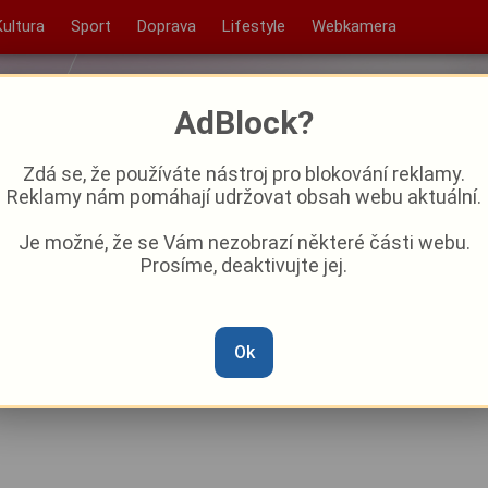
Kultura
Sport
Doprava
Lifestyle
Webkamera
AdBlock?
Zdá se, že používáte nástroj pro blokování reklamy.
Reklamy nám pomáhají udržovat obsah webu aktuální.
Je možné, že se Vám nezobrazí některé části webu.
Prosíme, deaktivujte jej.
íří na sádky: Plzeň zahájila
Mlýnské strouhy
Ok