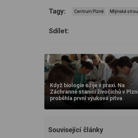
Tagy:
Centrum Plzně
Mlýnská stro
Sdílet:
Když biologie ožije v praxi. Na
Záchranné stanici živočichů v Plzn
proběhla první výuková pitva
Související články