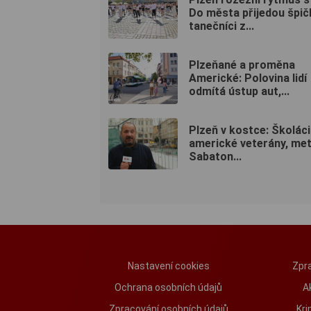
Do města přijedou špič
tanečníci z...
Plzeňané a proměna
Americké: Polovina lidí
odmítá ústup aut,...
Plzeň v kostce: Školáci 
americké veterány, met
Sabaton...
Nastavení cookies
Zpra
Ochrana osobních údajů
A
Zpracování osobních údajů
Kri