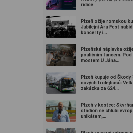
řidiče
Plzeň ožije romskou ku
Jubilejní Ara Fest nabí
koncerty i...
Plzeňská náplavka ožij
pouličním tancem. Pod
mostem U Jána...
Plzeň kupuje od Škody 
nových trolejbusů: Velk
zakázka za 624...
Plzeň v kostce: Skvrňa
stadion se chlubí evro
unikátem,...
Plzeň rozezní rytmus s