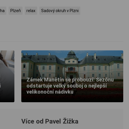
uha
Plzeň
relax
Sadový okruh v Plzni
Zámek Manětín se probouzí: Sezónu
i
odstartuje velký souboj o nejlepší
velikonoční nádivku
Více od Pavel Žižka