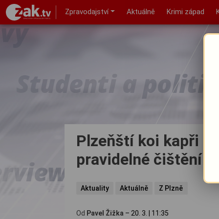
Zpravodajství
Aktuálně
Krimi západ
Plzeňští koi kapři m
pravidelné čištění 
Aktuality
Aktuálně
Z Plzně
Od
Pavel Žižka
–
20. 3.
|
11:35