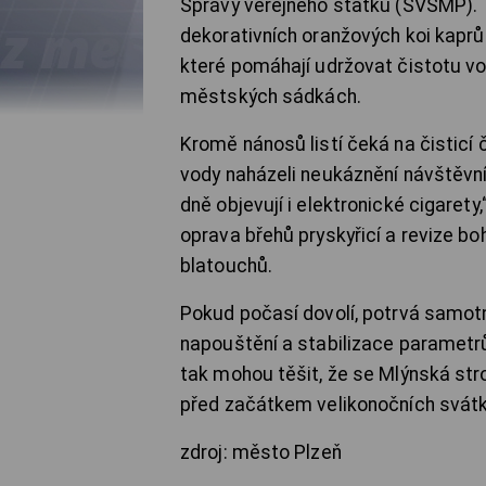
Správy veřejného statku (SVSMP). T
dekorativních oranžových koi kaprů
které pomáhají udržovat čistotu v
městských sádkách.
Kromě nánosů listí čeká na čisticí
vody naházeli neukáznění návštěvníc
dně objevují i elektronické cigaret
oprava břehů pryskyřicí a revize bo
blatouchů.
Pokud počasí dovolí, potrvá samotné
napouštění a stabilizace parametrů
tak mohou těšit, že se Mlýnská stro
před začátkem velikonočních svátk
zdroj: město Plzeň