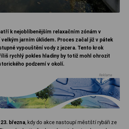
patří k nejoblíbenějším relaxačním zónám v
 velkým jarním úklidem. Proces začal již v pátek
ostupné vypouštění vody z jezera. Tento krok
liš rychlý pokles hladiny by totiž mohl ohrozit
istorického podzemí v okolí.
Reklama
í
23. března
, kdy do akce nastoupí městští rybáři ze