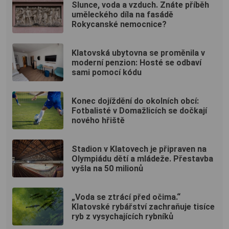
Slunce, voda a vzduch. Znáte příběh
uměleckého díla na fasádě
Rokycanské nemocnice?
Klatovská ubytovna se proměnila v
moderní penzion: Hosté se odbaví
sami pomocí kódu
Konec dojíždění do okolních obcí:
Fotbalisté v Domažlicích se dočkají
nového hřiště
Stadion v Klatovech je připraven na
Olympiádu dětí a mládeže. Přestavba
vyšla na 50 milionů
„Voda se ztrácí před očima.“
Klatovské rybářství zachraňuje tisíce
ryb z vysychajících rybníků