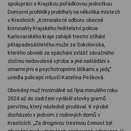
spolupráci s Krajskou pořádkovou jednotkou.
Domovní prohlídky probíhaly na několika místech
v Kraslicích. „Kriminalisté odboru obecné
kriminality Krajského ředitelství policie
Karlovarského kraje zahájili trestní stíhání
pětapadesátiletého muže ze Sokolovska,
kterého obvinili ze spáchání zvlášť závažného
zločinu nedovolená výroba a jiné nakládání s
omamnými a psychotropními látkami a jedy,“
uvedla policejní mluvčí Kateřina Pešková.
Obviněný muž minimálně od října minulého roku
2024 až do zadržení vyráběl stovky gramů
pervitinu, který následně prodával. K výrobě
docházelo v jednom z rodinných domů v
Kraslicích. „Za drogovou trestnou činnost byl