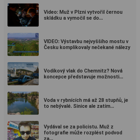
Video: Muž v Plzni vytvořil černou
skládku a vymočil se do...
VIDEO: Výstavbu nejvyššího mostu v
Česku komplikovaly nečekané nálezy
Vodíkový vlak do Chemnitz? Nová
koncepce představuje možnosti...
Voda v rybnících má až 28 stupňů, je
to nebývalé. Sinice ale zatím...
Vydával se za policistu. Muž z
fotografie může rozplést podvod
za...