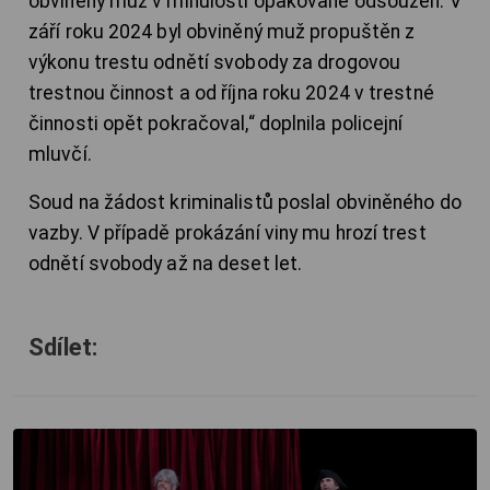
obviněný muž v minulosti opakovaně odsouzen. V
září roku 2024 byl obviněný muž propuštěn z
výkonu trestu odnětí svobody za drogovou
trestnou činnost a od října roku 2024 v trestné
činnosti opět pokračoval,“ doplnila policejní
mluvčí.
Soud na žádost kriminalistů poslal obviněného do
vazby. V případě prokázání viny mu hrozí trest
odnětí svobody až na deset let.
Sdílet: