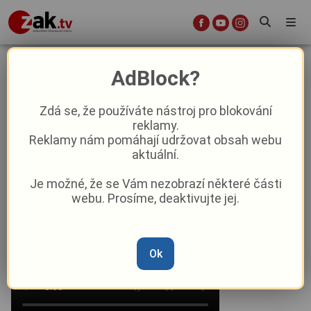
VIDEO: Policie odhalila varnu
AdBlock?
pervitinu v Kraslicích. Obviněný
recidivista skončil ve vazbě
Zdá se, že používáte nástroj pro blokování
reklamy.
Reklamy nám pomáhají udržovat obsah webu
Aktuality
Krimi
Aktuálně
aktuální.
Je možné, že se Vám nezobrazí některé části
Od
Anna Raková
–
11. 12. 2025
|
15:33
webu. Prosíme, deaktivujte jej.
Ok