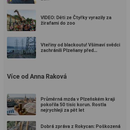
VIDEO: Děti ze Čtyřky vyrazily za
žirafami do zoo
Vteřiny od blackoutu! Všímaví svědci
zachránili Plzeňany před...
Více od Anna Raková
Průměrná mzda v Plzeňském kraji
pokořila 50 tisíc korun. Rostla
nejrychleji za pět let
Dobrá zpráva z Rokycan: Poškozená