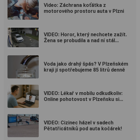
Video: Záchrana koťátka z
motorového prostoru auta v Plzni
VIDEO: Horor, který nechcete zažít.
Žena se probudila a nad ní stál...
Voda jako drahý špás? V Plzeňském
kraji jí spotřebujeme 85 litrů denně
VIDEO: Lékař v mobilu odkudkoliv:
Online pohotovost v Plzeňsku si...
VIDEO: Cizinec házel v sadech
Pětatřicátníků pod auta kočárek!