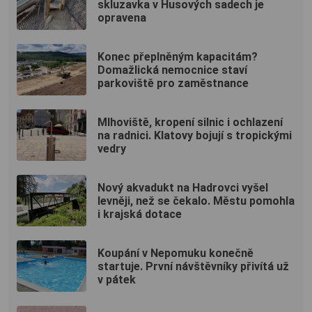
skluzavka v Husových sadech je
opravena
Konec přeplněným kapacitám?
Domažlická nemocnice staví
parkoviště pro zaměstnance
Mlhoviště, kropení silnic i ochlazení
na radnici. Klatovy bojují s tropickými
vedry
Nový akvadukt na Hadrovci vyšel
levněji, než se čekalo. Městu pomohla
i krajská dotace
Koupání v Nepomuku konečně
startuje. První návštěvníky přivítá už
v pátek