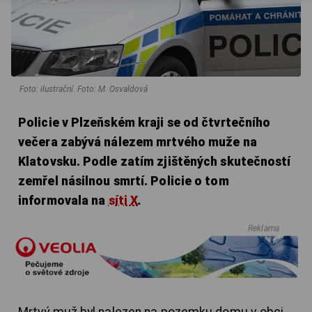
Foto: ilustrační. Foto: M. Osvaldová
Policie v Plzeňském kraji se od čtvrtečního
večera zabývá nálezem mrtvého muže na
Klatovsku. Podle zatím zjištěných skutečností
zemřel násilnou smrtí. Policie o tom
informovala na
síti X
.
Reklama