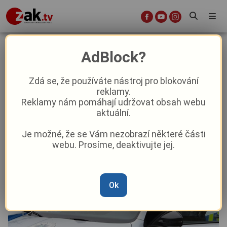
Policie vyšetřuje nález mrtvého
AdBlock?
muže na Klatovsku
Zdá se, že používáte nástroj pro blokování
reklamy.
Aktuality
Krimi
Reklamy nám pomáhají udržovat obsah webu
aktuální.
Od
Marie Osvaldová
–
1. 11. 2024
|
06:37
Je možné, že se Vám nezobrazí některé části
webu. Prosíme, deaktivujte jej.
Ok