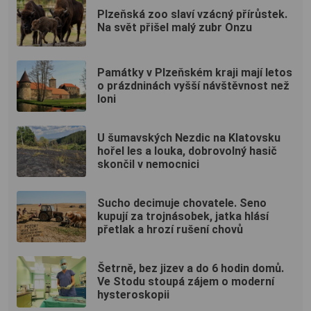
Plzeňská zoo slaví vzácný přírůstek.
Na svět přišel malý zubr Onzu
Památky v Plzeňském kraji mají letos
o prázdninách vyšší návštěvnost než
loni
U šumavských Nezdic na Klatovsku
hořel les a louka, dobrovolný hasič
skončil v nemocnici
Sucho decimuje chovatele. Seno
kupují za trojnásobek, jatka hlásí
přetlak a hrozí rušení chovů
Šetrně, bez jizev a do 6 hodin domů.
Ve Stodu stoupá zájem o moderní
hysteroskopii