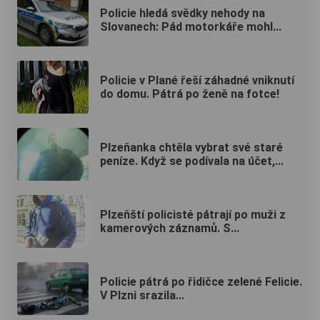
Policie hledá svědky nehody na
Slovanech: Pád motorkáře mohl...
Policie v Plané řeší záhadné vniknutí
do domu. Pátrá po ženě na fotce!
Plzeňanka chtěla vybrat své staré
peníze. Když se podívala na účet,...
Plzeňští policisté pátrají po muži z
kamerových záznamů. S...
Policie pátrá po řidičce zelené Felicie.
V Plzni srazila...