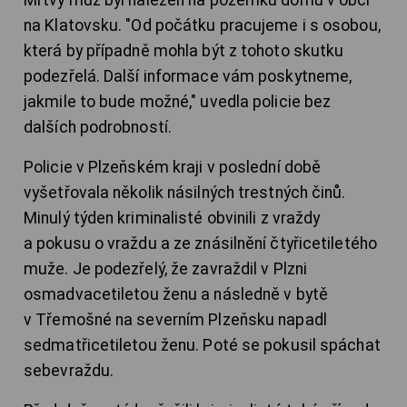
Mrtvý muž byl nalezen na pozemku domu v obci
na Klatovsku. "Od počátku pracujeme i s osobou,
která by případně mohla být z tohoto skutku
podezřelá. Další informace vám poskytneme,
jakmile to bude možné," uvedla policie bez
dalších podrobností.
Policie v Plzeňském kraji v poslední době
vyšetřovala několik násilných trestných činů.
Minulý týden kriminalisté obvinili z vraždy
a pokusu o vraždu a ze znásilnění čtyřicetiletého
muže. Je podezřelý, že zavraždil v Plzni
osmadvacetiletou ženu a následně v bytě
v Třemošné na severním Plzeňsku napadl
sedmatřicetiletou ženu. Poté se pokusil spáchat
sebevraždu.