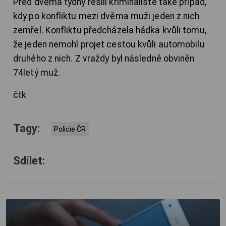
Před dvěma týdny řešili kriminalisté také případ,
kdy po konfliktu mezi dvěma muži jeden z nich
zemřel. Konfliktu předcházela hádka kvůli tomu,
že jeden nemohl projet cestou kvůli automobilu
druhého z nich. Z vraždy byl následně obviněn
74letý muž.
čtk
Tagy:
Policie ČR
Sdílet: