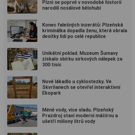
Plzni se poprvé v novodobé historii
narodili nosálové bělohubí
Konec falešných inzerátů: Plzeňská
kriminálka dopadla ženu, která obrala
desítky lidí po celé republice
Unikátní poklad. Muzeum Šumavy
získalo sbírku sirkových nálepek za
300 tisíc
Nové lákadlo u cyklostezky. Ve
Skvrňanech se otevřel interaktivní
Ekopark
Méně vody, více sladu. Plzeňský
Prazdroj staví moderní máčírnu a
ušetří miliony litrů vody