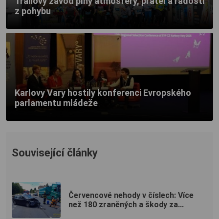
Trailový závod plný atmosféry, přátel a radosti
z pohybu
Karlovy Vary hostily konferenci Evropského
parlamentu mládeže
Související články
Červencové nehody v číslech: Více
než 180 zraněných a škody za...