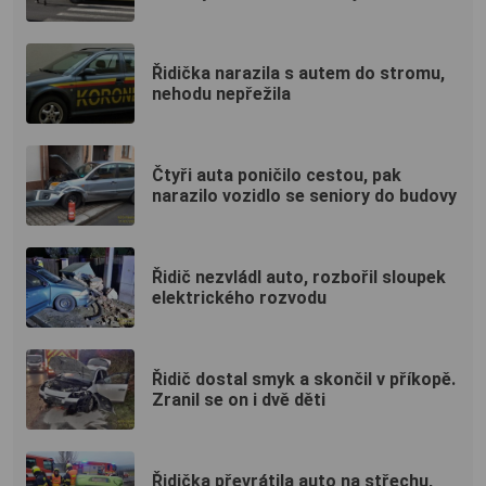
Řidička narazila s autem do stromu,
nehodu nepřežila
Čtyři auta poničilo cestou, pak
narazilo vozidlo se seniory do budovy
Řidič nezvládl auto, rozbořil sloupek
elektrického rozvodu
Řidič dostal smyk a skončil v příkopě.
Zranil se on i dvě děti
Řidička převrátila auto na střechu,