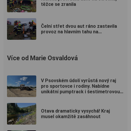
těžce se zranila
Čelní střet dvou aut ráno zastavila
provoz na hlavním tahu na...
Více od Marie Osvaldová
V Psovském údolí vyrůstá nový raj
pro sportovce i rodiny. Nabídne
unikátní pumptrack i šestimetrovou
vyhlídku
Otava dramaticky vysychá! Kraj
musel okamžitě zasáhnout