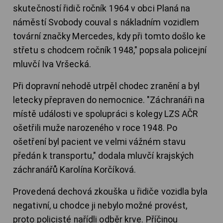
skutečností řidič ročník 1964 v obci Planá na
náměstí Svobody couval s nákladním vozidlem
tovární značky Mercedes, kdy při tomto došlo ke
střetu s chodcem ročník 1948," popsala policejní
mluvčí Iva Vršecká.
Při dopravní nehodě utrpěl chodec zranění a byl
letecky přepraven do nemocnice. "Záchranáři na
místě události ve spolupráci s kolegy LZS AČR
ošetřili muže narozeného v roce 1948. Po
ošetření byl pacient ve velmi vážném stavu
předán k transportu," dodala mluvčí krajských
záchranářů Karolína Korčíková.
Provedená dechová zkouška u řidiče vozidla byla
negativní, u chodce ji nebylo možné provést,
proto policisté nařídli odběr krve. Příčinou