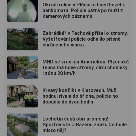
Okradl řidiče v Plánici a hned běžel k
bankomatu. Policie pátrá po muži z
kamerových záznamů
Zahrádkář v Tachově přišel o stromy.
Vyšetřování policie odhalilo přísně
chráněného viníka
MHD se vrací na Americkou. Plzeňská
tepna má nové stromy, širší chodníky
i zónu 20 km/h
Krvavý konflikt v Klatovech. Muž
bodnul rivala do břicha, policie ho
dopadla do dvou hodin
Lochotín čeká obří proměna!
Sportoviště U Bazénu zmizí. Co bude
místo něj?