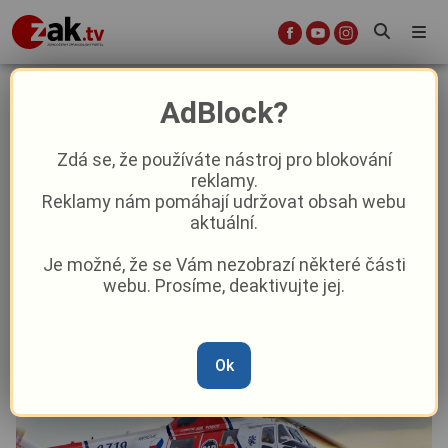
Řidič nákladního auta srazil při
AdBlock?
couvání chodce, ten bojuje o život
Zdá se, že používáte nástroj pro blokování
reklamy.
Krimi
Aktuálně
Reklamy nám pomáhají udržovat obsah webu
aktuální.
Od
Marie Osvaldová
–
18. 11. 2025
|
12:20
Je možné, že se Vám nezobrazí některé části
webu. Prosíme, deaktivujte jej.
Ok