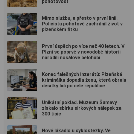
pohotovost
Mimo službu, a přesto v první linii.
Policista pohotově zachránil život v
plzeňském fitku
První úspěch po více než 40 letech. V
Plzni se poprvé v novodobé historii
narodili nosálové bělohubí
Konec falešných inzerátů: Plzeňská
kriminálka dopadla ženu, která obrala
desítky lidí po celé republice
Unikátní poklad. Muzeum Šumavy
získalo sbírku sirkových nálepek za
300 tisíc
Nové lákadlo u cyklostezky. Ve