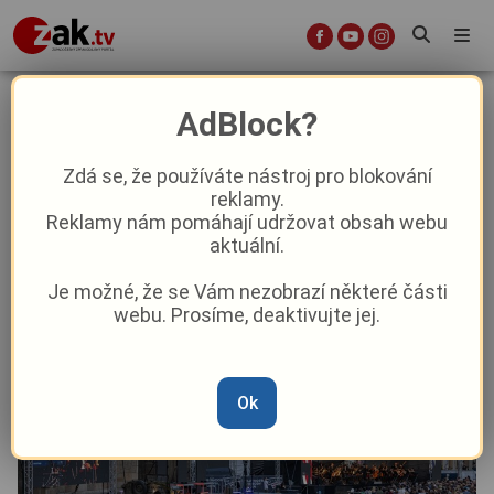
Slavnosti svobody v Plzni přesunou
AdBlock?
hlavní scénu, konvoj nepřijede na
náměstí
Zdá se, že používáte nástroj pro blokování
reklamy.
Reklamy nám pomáhají udržovat obsah webu
Aktuality
Aktuálně
Z Plzně
aktuální.
Je možné, že se Vám nezobrazí některé části
Od
Marie Osvaldová
–
26. 1.
|
07:08
webu. Prosíme, deaktivujte jej.
Ok