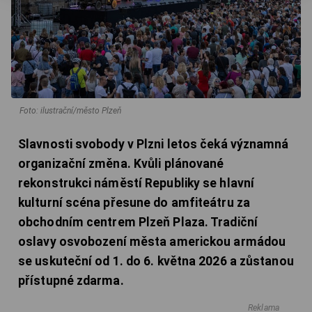
Foto: ilustrační/město Plzeň
Slavnosti svobody v Plzni letos čeká významná
organizační změna. Kvůli plánované
rekonstrukci náměstí Republiky se hlavní
kulturní scéna přesune do amfiteátru za
obchodním centrem Plzeň Plaza. Tradiční
oslavy osvobození města americkou armádou
se uskuteční od 1. do 6. května 2026 a zůstanou
přístupné zdarma.
Reklama