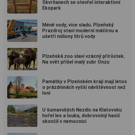
Skvrňanech se otevřel interaktivní
Ekopark
Méně vody, více sladu. Plzeňský
Prazdroj staví moderní máčírnu a
ušetří miliony litrů vody
Plzeňská zoo slaví vzácný přírůstek.
Na svět přišel malý zubr Onzu
Památky v Plzeňském kraji mají letos
o prázdninách vyšší návštěvnost než
loni
U šumavských Nezdic na Klatovsku
hořel les a louka, dobrovolný hasič
skončil v nemocnici