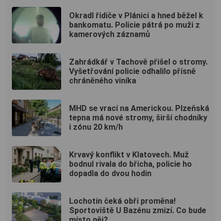
Okradl řidiče v Plánici a hned běžel k
bankomatu. Policie pátrá po muži z
kamerových záznamů
Zahrádkář v Tachově přišel o stromy.
Vyšetřování policie odhalilo přísně
chráněného viníka
MHD se vrací na Americkou. Plzeňská
tepna má nové stromy, širší chodníky
i zónu 20 km/h
Krvavý konflikt v Klatovech. Muž
bodnul rivala do břicha, policie ho
dopadla do dvou hodin
Lochotín čeká obří proměna!
Sportoviště U Bazénu zmizí. Co bude
místo něj?