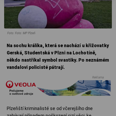
Foto: Foto: MP Plzeň
Na sochu králíka, která se nachází u křižovatky
Gerská, Studentská v Plzni na Lochotíně,
někdo nastříkal symbol svastiky. Po neznámém
vandalovi policisté pátrají.
Reklama
Plzeňští kriminalisté se od včerejšího dne
zabývají případem poškození cizí věci, ke