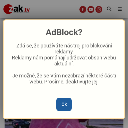
Socha králíka na Lochotíně se stala
AdBlock?
obětí vandala
Zdá se, že používáte nástroj pro blokování
reklamy.
Krimi
Reklamy nám pomáhají udržovat obsah webu
aktuální.
Od
Marie Osvaldová
–
9. 4. 2025
|
09:08
Je možné, že se Vám nezobrazí některé části
webu. Prosíme, deaktivujte jej.
Ok