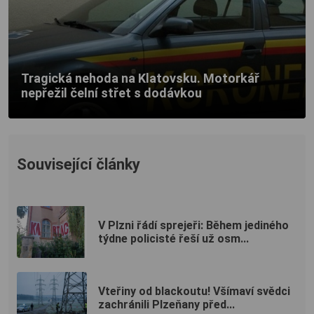
Tragická nehoda na Klatovsku. Motorkář
nepřežil čelní střet s dodávkou
Související články
V Plzni řádí sprejeři: Během jediného
týdne policisté řeší už osm...
Vteřiny od blackoutu! Všímaví svědci
zachránili Plzeňany před...