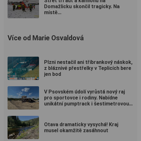
Střet tří aut a kamionu na
Domažlicku skončil tragicky. Na
místě...
Více od Marie Osvaldová
Plzni nestačil ani tříbrankový náskok,
z bláznivé přestřelky v Teplicích bere
jen bod
V Psovském údolí vyrůstá nový raj
pro sportovce i rodiny. Nabídne
unikátní pumptrack i šestimetrovou
vyhlídku
Otava dramaticky vysychá! Kraj
musel okamžitě zasáhnout