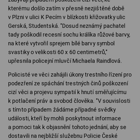
kterému došlo zatím v přesně nezjištěné době
v Plzni v ulici K Pecím v blízkosti křižovatky ulic
Gerská, Studentská. "Dosud neznámý pachatel
tady poškodil recesní sochu králíka růžové barvy,
na které vytvořil sprejem bílé barvy symbol
svastiky o velikosti 60 x 60 centimetrů,"
upřesnila policejní mluvčí Michaela Raindlová.
Policisté ve věci zahájili úkony trestního řízení pro
podezření ze spáchání trestných činů poškození
cizí věci a projevu sympatií k hnutí směřujícímu
k potlačení práv a svobod člověka. "V souvislosti
s tímto případem žádáme případné svědky
události, kteří by mohli poskytnout informace
a pomoci tak k objasnění tohoto jednání, aby se
dostavili na nejbližší služebnu Policie České